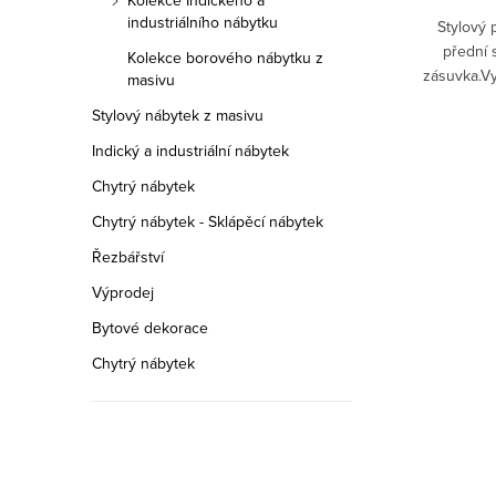
Kolekce Indického a
industriálního nábytku
Stylový 
přední 
Kolekce borového nábytku z
zásuvka.V
masivu
různých
Stylový nábytek z masivu
Indický a industriální nábytek
Chytrý nábytek
Chytrý nábytek - Sklápěcí nábytek
Řezbářství
Výprodej
Bytové dekorace
Chytrý nábytek