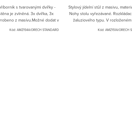
příborník s tvarovanými dvířky -
Stylový jídelní stůl z masivu, materi
stěna je zvlněná. 3x dvířka, 3x
Nohy stolu vyřezávané. Rozkládac
yrobeno z masívu.Možné dodat v
žaluziového typu. V rozloženém
 odstínech: bílá patina, černá
délka stolu 250 cm. Možné dod
Kód:
AMZ154A/ORECH STANDARD
Kód:
AMZ151A/ORECH 
patina, ořech.Pro...
různých...