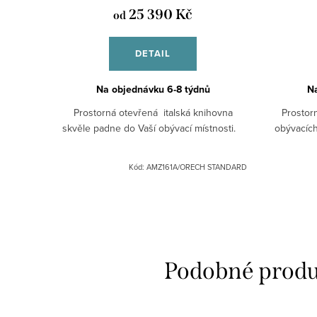
25 390 Kč
od
DETAIL
Na objednávku 6-8 týdnů
Na
Prostorná otevřená italská knihovna
Prostor
skvěle padne do Vaší obývací místnosti.
obývacích
Kód:
AMZ161A/ORECH STANDARD