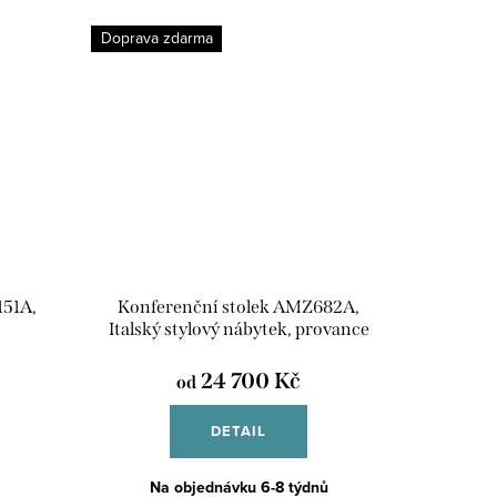
Doprava zdarma
151A,
Konferenční stolek AMZ682A,
Italský stylový nábytek, provance
24 700 Kč
od
DETAIL
Na objednávku 6-8 týdnů