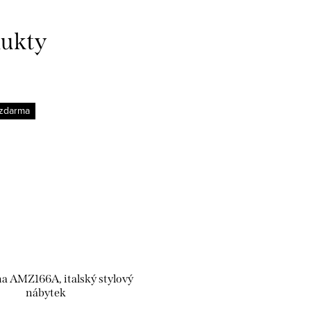
dukty
zdarma
a AMZ166A, italský stylový
nábytek