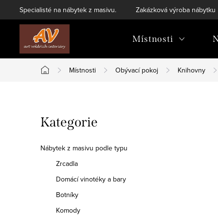
Přejít
Specialisté na nábytek z masivu.
Zakázková výroba nábytku
na
obsah
Místnosti
N
Místnosti
Obývací pokoj
Knihovny
Domů
P
Přeskočit
Kategorie
o
kategorie
s
Nábytek z masivu podle typu
t
Zrcadla
Domácí vinotéky a bary
r
Botníky
a
Komody