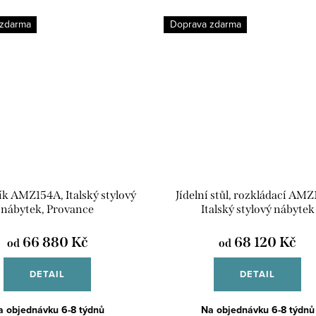
 zdarma
Doprava zdarma
ík AMZ154A, Italský stylový
Jídelní stůl, rozkládací AMZ
nábytek, Provance
Italský stylový nábytek
66 880 Kč
68 120 Kč
od
od
DETAIL
DETAIL
a objednávku 6-8 týdnů
Na objednávku 6-8 týdnů