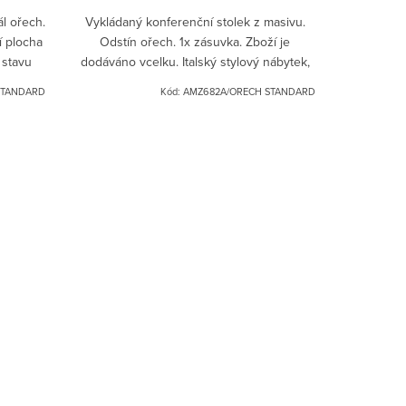
ál ořech.
Vykládaný konferenční stolek z masivu.
í plocha
Odstín ořech. 1x zásuvka. Zboží je
 stavu
dodáváno vcelku. Italský stylový nábytek,
at v
provance.
STANDARD
Kód:
AMZ682A/ORECH STANDARD