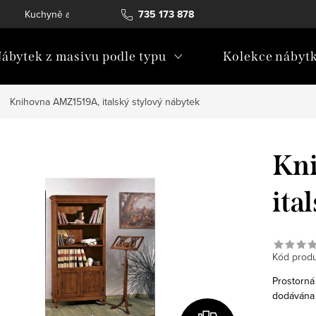
Kuchyně a vestavný nábytek
735 173 878
Katalogy ke stažení
Konta
ábytek z masivu podle typu
Kolekce nábyt
Knihovna AMZ1519A, italský stylový nábytek
Kn
ita
Kód produ
Prostorná
dodávána 