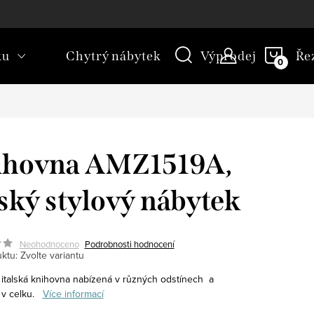
kt
Novinky
Blog
Slovník pojmů
NÁKU
ku
Chytrý nábytek
Výprodej
Ře
KOŠÍ
ihovna AMZ1519A,
lský stylový nábytek
Neohodnoceno
Podrobnosti hodnocení
ktu:
Zvolte variantu
 italská knihovna nabízená v různých odstínech a
v celku.
Více informací