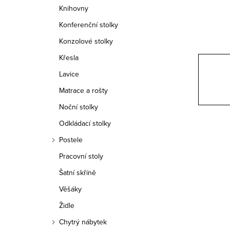
n
Knihovny
n
Konferenční stolky
í
Konzolové stolky
Křesla
p
Lavice
a
Matrace a rošty
n
Noční stolky
e
Odkládací stolky
Postele
l
Pracovní stoly
Šatní skříně
Věšáky
Židle
Chytrý nábytek