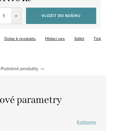
VLOŽIT DO KOŠÍKU
Dotaz k produktu
Hlídací pes
Sdílet
Tisk
Podobné produkty
ové parametry
Knihovny