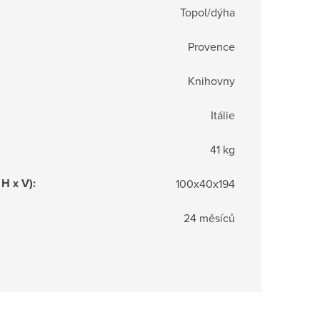
Topol/dýha
Provence
Knihovny
Itálie
41 kg
 H x V)
:
100x40x194
24 měsíců