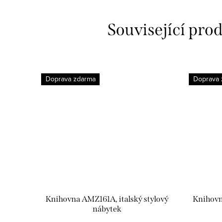
Související pro
Doprava zdarma
Doprava 
Knihovna AMZ161A, italský stylový
Knihovn
nábytek