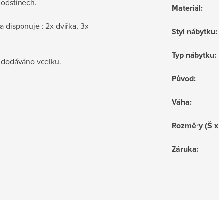
 odstínech.
Materiál
:
 disponuje : 2x dvířka, 3x
Styl nábytku
:
Typ nábytku
:
e dodáváno vcelku.
Původ
:
Váha
:
Rozměry (Š x
Záruka
: