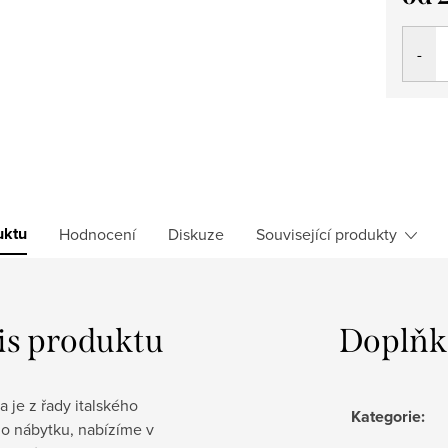
Měrná
cena:
uktu
Hodnocení
Diskuze
Související produkty
is produktu
Doplňk
 je z řady italského
Kategorie
:
ho nábytku, nabízíme v