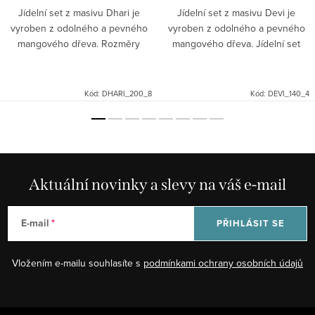
Jídelní set z masivu Dhari je
Jídelní set z masivu Devi je
vyroben z odolného a pevného
vyroben z odolného a pevného
mangového dřeva. Rozměry
mangového dřeva. Jídelní set
(š/hl/v):stůl: 200/90/76 cmžidle:
Devi je určen pro čtyři osoby.
45/45/115 cm Jídelní set Dhari je
Rozměry jídelního setu
určen pro 8 osob....
(š/h/v):stůl: 140/90/76 cmžidle:...
Kód:
DHARI_200_8
Kód:
DEVI_140_4
Aktuální novinky a slevy na váš e-mail
E-mail
PŘIHLÁSIT SE
Vložením e-mailu souhlasíte s
podmínkami ochrany osobních údajů