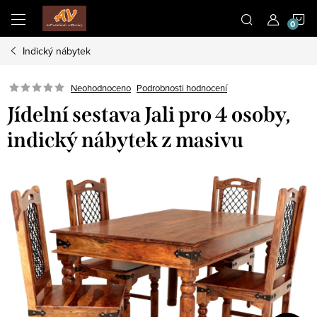
Přejít
N
na
obsah
Indický nábytek
K
Neohodnoceno
Podrobnosti hodnocení
Jídelní sestava Jali pro 4 osoby,
indický nábytek z masivu