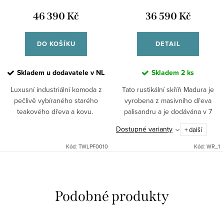
46 390 Kč
36 590 Kč
DO KOŠÍKU
DETAIL
Skladem u dodavatele v NL
Skladem
2 ks
Luxusní industriální komoda z
Tato rustikální skříň Madura je
pečlivě vybíraného starého
vyrobena z masivního dřeva
teakového dřeva a kovu.
palisandru a je dodávána v 7
různých odstínech. Při
Dostupné varianty
+ další
objednávce nutné
upřesnit."Nedokonalé"
Kód:
TWLPF0010
Kód:
WR_1
opracování je předností...