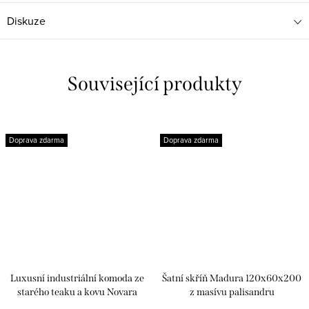
Diskuze
Související produkty
Doprava zdarma
Doprava zdarma
Luxusní industriální komoda ze
Šatní skříň Madura 120x60x200
starého teaku a kovu Novara
z masívu palisandru