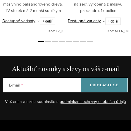
masivního palisandrového dřeva.
na zeď, vyrobena z masívu
TV stolek má 2 menší šuplíky a
palisandru. 1x police
jeden dvojitý na pravé straně.
Dostupné varianty
Dostupné varianty
+ další
+ další
Indický stylový nábytek.
Kód:
TV_3
Kód:
NELA_SN
Aktuální novinky a slevy na váš e-mail
E-mail
PŘIHLÁSIT SE
Vložením e-mailu souhlasíte s
podmínkami ochrany osobních údajů
Z