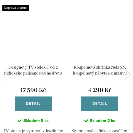
Doprava zdarma
Designový TV stolek TV-3 z
Koupelnová skříňka Nela SN,
indického palisandrového dřeva
koupelnový nábytek z masivu
palisandru
17 590 Kč
4 290 Kč
DETAIL
DETAIL
Skladem
8 ks
Skladem
2 ks
TV stolek je vyroben z kvalitního
Koupelnová skříňka k zavěšení