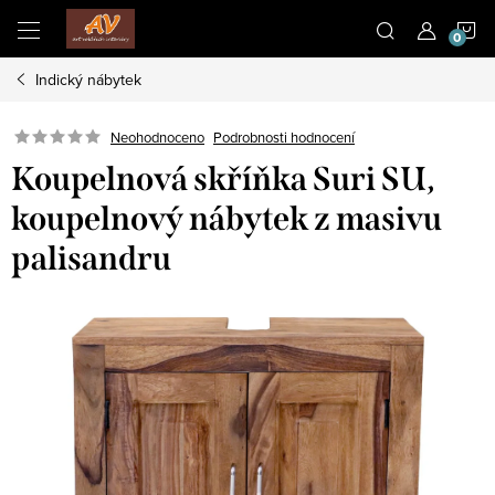
Přejít
N
na
obsah
Indický nábytek
K
Neohodnoceno
Podrobnosti hodnocení
Koupelnová skříňka Suri SU,
koupelnový nábytek z masivu
palisandru