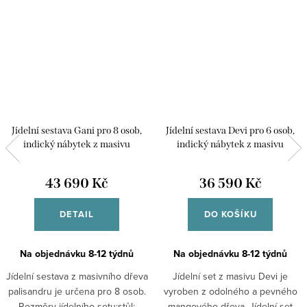
Jídelní sestava Gani pro 8 osob,
Jídelní sestava Devi pro 6 osob,
indický nábytek z masivu
indický nábytek z masivu
43 690 Kč
36 590 Kč
DETAIL
DO KOŠÍKU
Na objednávku 8-12 týdnů
Na objednávku 8-12 týdnů
Jídelní sestava z masivního dřeva
Jídelní set z masivu Devi je
palisandru je určena pro 8 osob.
vyroben z odolného a pevného
Rozměry jídelního setu:stůl:
mangového dřeva. Jídelní set