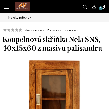
Přejít
N
na
obsah
Indický nábytek
K
Neohodnoceno
Podrobnosti hodnocení
Koupelnová skříňka Nela SNS,
40x15x60 z masivu palisandru