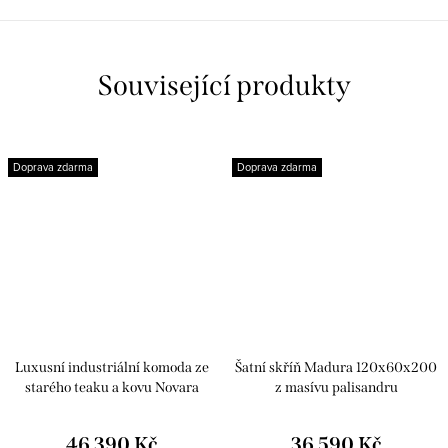
Související produkty
Doprava zdarma
Doprava zdarma
Luxusní industriální komoda ze
Šatní skříň Madura 120x60x200
starého teaku a kovu Novara
z masívu palisandru
46 390 Kč
36 590 Kč