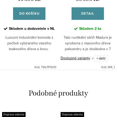
DO KOŠÍKU
DETAIL
Skladem u dodavatele v NL
Skladem
2 ks
Luxusní industriální komoda z
Tato rustikální skříň Madura je
pečlivě vybíraného starého
vyrobena z masivního dřeva
teakového dřeva a kovu.
palisandru a je dodávána v 7
různých odstínech. Při
Dostupné varianty
+ další
objednávce nutné
upřesnit."Nedokonalé"
Kód:
TWLPF0010
Kód:
WR_1
opracování je předností...
Doprava zdarma
Doprava zdarma