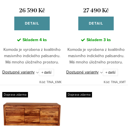
d
t
u
26 590 Kč
27 490 Kč
ů
k
DETAIL
DETAIL
t
ů
Skladem
4 ks
Skladem
3 ks
Komoda je vyrobena z kvalitního
Komoda je vyrobena z kvalitního
masivního indického palisandru.
masivního indického palisandru.
Má mnoho úložného prostoru.
Má mnoho úložného prostoru.
Nábytek Tina je vyráběný tradiční
Nábytek kolekce Tina je
Dostupné varianty
Dostupné varianty
+ další
+ další
technologií přímo v zemích svého
vyráběný tradiční technologií
původu. Suky,...
přímo v zemích svého...
Kód:
TINA_KMK
Kód:
TINA_KMT
Doprava zdarma
Doprava zdarma