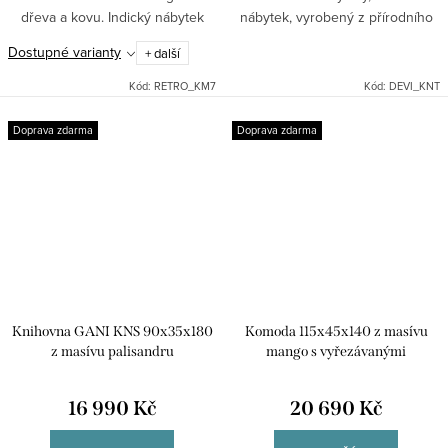
dřeva a kovu. Indický nábytek
nábytek, vyrobený z přírodního
mango masiv.
masivního dřeva manga.Knihovna
Dostupné varianty
+ další
je dodávána v celku. 2x police
Kód:
RETRO_KM7
Kód:
DEVI_KNT
Doprava zdarma
Doprava zdarma
Knihovna GANI KNS 90x35x180
Komoda 115x45x140 z masívu
z masívu palisandru
mango s vyřezávanými
ornamenty - SITA KM
16 990 Kč
20 690 Kč