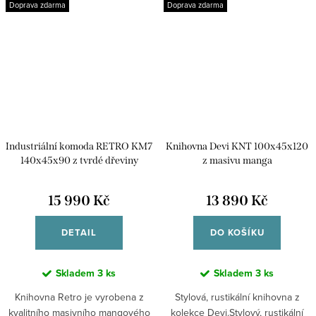
Doprava zdarma
Doprava zdarma
Industriální komoda RETRO KM7
Knihovna Devi KNT 100x45x120
140x45x90 z tvrdé dřeviny
z masivu manga
mango
15 990 Kč
13 890 Kč
DETAIL
DO KOŠÍKU
Skladem
3 ks
Skladem
3 ks
Knihovna Retro je vyrobena z
Stylová, rustikální knihovna z
kvalitního masivního mangového
kolekce Devi.Stylový, rustikální