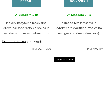
DETAIL
DO KOŠÍKU
Skladem
2 ks
Skladem
7 ks
Indický nábytek z masívního
Komoda Sita z masivu je
dřeva palisandr.Tato knihovna je
vyrobena z kvalitního masivního
vyrobena z masívu palisandru a
mangového dřeva (bez laku).
lze ji dodat v 7 různých
Indický stylový nábytek.
Dostupné varianty
+ další
odstínech. Při objednávce nutné
upřesnit odstín.
Kód:
GANI_KNS
Kód:
SITA_KM
Doprava zdarma