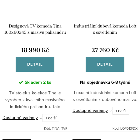
Designová TV komoda Tina
Industriální dubová komoda Loft
160x60x45 z masivu palisandru
s osvětlením
18 990 Kč
27 760 Kč
DETAIL
DETAIL
Skladem
2 ks
Na objednávku 6-8 týdnů
Luxusní industriální komoda Loft
TV stolek z kolekce Tina je
s osvětlením z dubového masivu.
vyroben z kvalitního masivního
indického palisandru. Tato
Dostupné varianty
+ další
kolekce nabízí hned několikt typů
Dostupné varianty
+ další
tv stolků - s úložným prostorem,
policemi.
Kód:
TINA_TVR
Kód:
LOF013/DX