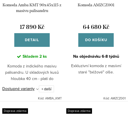
Komoda Amba KMT 90x45x115 z
Komoda AMZCZ001
masivu palisandru
17 890 Kč
64 680 Kč
DETAIL
DO KOŠÍKU
Skladem
2 ks
Na objednávku 6-8 týdnů
Exkluzivní komoda z masívní
Komoda z indického masivu
staré "béžové" olše.
palisandru. U skladových kusů
hloubka 40 cm - platí do
vyprodání zásob.
Dostupné varianty
+ další
Kód:
AMBA_KMT
Kód:
AMZCZ001
Doprava zdarma
Doprava zdarma