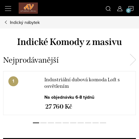
Přejít
N
na
obsah
Indický nábytek
K
Indické Komody z masivu
Nejprodávanější
Industriální dubová komoda Loft s
osvětlením
Na objednávku 6-8 týdnů
27 760 Kč