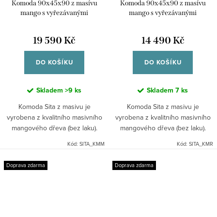
Komoda 90x45x90 z masívu
Komoda 90x45x90 z masívu
mango s vyřezávanými
mango s vyřezávanými
ornamenty - SITA KMM
ornamenty - SITA KMR
19 590 Kč
14 490 Kč
DO KOŠÍKU
DO KOŠÍKU
Skladem
>9 ks
Skladem
7 ks
Komoda Sita z masivu je
Komoda Sita z masivu je
vyrobena z kvalitního masivního
vyrobena z kvalitního masivního
mangového dřeva (bez laku).
mangového dřeva (bez laku).
Indický stylový nábytek.
Indický stylový nábytek.
Kód:
SITA_KMM
Kód:
SITA_KMR
Doprava zdarma
Doprava zdarma