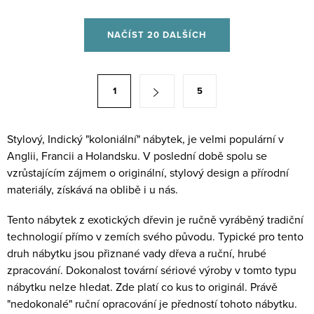
3x dvířka, 3xpolice.
O
NAČÍST 20 DALŠÍCH
v
l
á
S
1
5
d
t
a
r
c
á
Stylový, Indický "koloniální" nábytek, je velmi populární v
í
Anglii, Francii a Holandsku. V poslední době spolu se
n
p
vzrůstajícím zájmem o originální, stylový design a přírodní
k
r
materiály, získává na oblibě i u nás.
o
v
v
Tento nábytek z exotických dřevin je ručně vyráběný tradiční
k
á
technologií přímo v zemích svého původu. Typické pro tento
y
n
druh nábytku jsou přiznané vady dřeva a ruční, hrubé
v
í
zpracování. Dokonalost tovární sériové výroby v tomto typu
ý
nábytku nelze hledat. Zde platí co kus to originál. Právě
p
"nedokonalé" ruční opracování je předností tohoto nábytku.