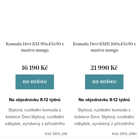
Komoda Devi KM 90x45x90 z
Komoda Devi KMH 160x45x90 z
masivu manga
masivu manga
16 190 Kč
21 990 Kč
DO KOŠÍKU
DO KOŠÍKU
Na objednávku 8-12 týdnů
Na objednávku 8-12 týdnů
Stylová, rustikální komoda z
Stylová, rustikální komoda z
kolekce Devi.Stylový, rustikální
kolekce Devi. Stylový, rustikální
nábytek, vyrobený z přírodního
nábytek, vyrobený z přírodního
masivního dřeva manga.Komoda
masivního dřeva manga.Komoda
Kód:
DEVI_KM
Kód:
DEVI_KMH
je dodávána v celku. 4x zásuvka
je dodávána v celku. 3x zásuvka,