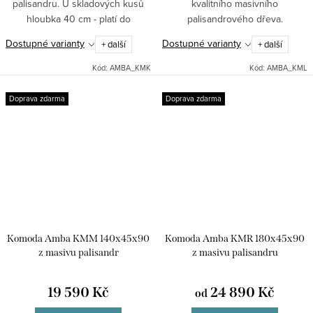
palisandru. U skladových kusů
kvalitního masivního
hloubka 40 cm - platí do
palisandrového dřeva.
vyprodání.
Dostupné varianty
Dostupné varianty
+ další
+ další
Kód:
AMBA_KMK
Kód:
AMBA_KML
Doprava zdarma
Doprava zdarma
Komoda Amba KMM 140x45x90
Komoda Amba KMR 180x45x90
z masivu palisandr
z masivu palisandru
19 590 Kč
24 890 Kč
od