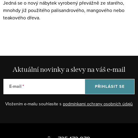
i
Jedná se o nový nábytek vyrobený převážně ze starého,
s
mnohdy již použitého palisandrového, mangového nebo
u
teakového dřeva.
Aktuální novinky a slevy na váš e-mail
E-mail
PŘIHLÁSIT SE
Vložením e-mailu souhlasíte s
podmínkami ochrany osobních údajů
Z