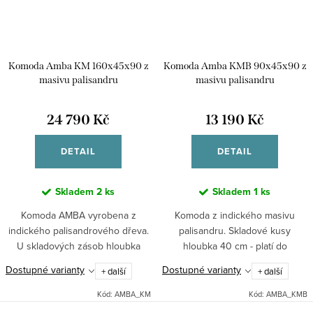
Komoda Amba KM 160x45x90 z
Komoda Amba KMB 90x45x90 z
masivu palisandru
masivu palisandru
24 790 Kč
13 190 Kč
DETAIL
DETAIL
Skladem
2 ks
Skladem
1 ks
Komoda AMBA vyrobena z
Komoda z indického masivu
indického palisandrového dřeva.
palisandru. Skladové kusy
U skladových zásob hloubka
hloubka 40 cm - platí do
komody 40 cm - platí do
vyprodání.
Dostupné varianty
Dostupné varianty
+ další
+ další
vyprodání.
Kód:
AMBA_KM
Kód:
AMBA_KMB