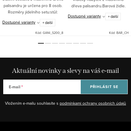
palisandru je určena pro 8 osob.
dřeva palisandru.Barová židle.
Rozměry jídelního setu:stůl:
Dostupné varianty
+ další
200/90/76 cmžidle: 45/45/100
Dostupné varianty
+ další
cm Indický stylový nábytek z
masivu.
Kód:
GANI_S200_8
Kód:
BAR_CH
Aktuální novinky a slevy na váš e-mail
E-mail
PŘIHLÁSIT SE
Vložením e-mailu souhlasíte s
podmínkami ochrany osobních údajů
Z