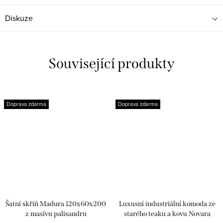
Diskuze
Související produkty
Doprava zdarma
Doprava zdarma
Šatní skříň Madura 120x60x200
Luxusní industriální komoda ze
z masívu palisandru
starého teaku a kovu Novara