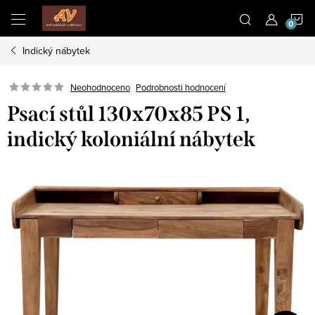
Přejít
N
na
obsah
Indický nábytek
K
Neohodnoceno
Podrobnosti hodnocení
Psací stůl 130x70x85 PS 1,
indický koloniální nábytek