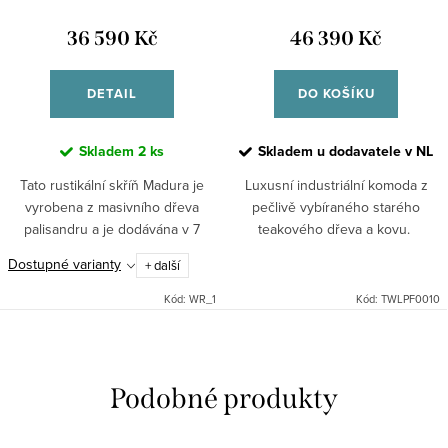
36 590 Kč
46 390 Kč
DETAIL
DO KOŠÍKU
Skladem
2 ks
Skladem u dodavatele v NL
Tato rustikální skříň Madura je
Luxusní industriální komoda z
vyrobena z masivního dřeva
pečlivě vybíraného starého
palisandru a je dodávána v 7
teakového dřeva a kovu.
různých odstínech. Při
Dostupné varianty
+ další
objednávce nutné
upřesnit."Nedokonalé"
Kód:
WR_1
Kód:
TWLPF0010
opracování je předností...