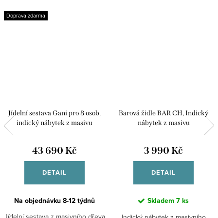
Doprava zdarma
Jídelní sestava Gani pro 8 osob,
Barová židle BAR CH, Indický
indický nábytek z masivu
nábytek z masivu
43 690 Kč
3 990 Kč
DETAIL
DETAIL
Na objednávku 8-12 týdnů
Skladem
7 ks
Jídelní sestava z masivního dřeva
Indický nábytek z masivního