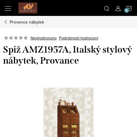
Přejít
N
na
obsah
Provence nábytek
K
Neohodnoceno
Podrobnosti hodnocení
Spíž AMZ1957A, Italský stylový
nábytek, Provance