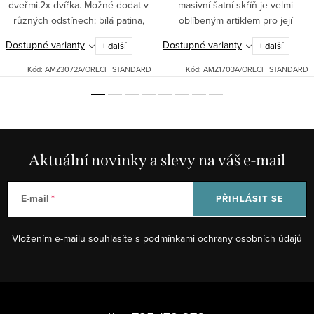
dveřmi.2x dvířka. Možné dodat v
masivní šatní skříň je velmi
různých odstínech: bílá patina,
oblíbeným artiklem pro její
černá patina, ořech.Pro jiná
klasický design, úsporu místa a
Dostupné varianty
Dostupné varianty
+ další
+ další
barevná provedení nás neváhejte
snadné otevírání. Poskytuje
kontaktovat.Zboží je...
kvalitu, účelnost i...
Kód:
AMZ3072A/ORECH STANDARD
Kód:
AMZ1703A/ORECH STANDARD
Aktuální novinky a slevy na váš e-mail
E-mail
PŘIHLÁSIT SE
Vložením e-mailu souhlasíte s
podmínkami ochrany osobních údajů
Z