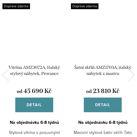
Doprava zdarma
Doprava zdarma
Vitrína AMZ3072A, Italský
Šatní skříň AMZ1703A, italský
stylový nábytek, Provance
nábytek z masivu
45 690 Kč
23 810 Kč
od
od
DETAIL
DETAIL
Na objednávku 6-8 týdnů
Na objednávku 6-8 týdnů
Stylová vitrína s posuvnými
Masivní stylová šatní skříň Tato