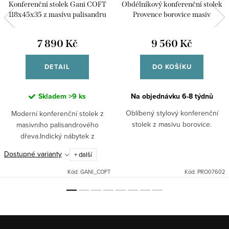
Konferenční stolek Gani COFT
Obdélníkový konferenční stolek
118x45x35 z masívu palisandru
Provence borovice masiv
7 890 Kč
9 560 Kč
DETAIL
DO KOŠÍKU
Skladem
>9 ks
Na objednávku 6-8 týdnů
Oblíbený stylový konferenční
Moderní konferenční stolek z
stolek z masivu borovice.
masivního palisandrového
dřeva.Indický nábytek z
masívního dřeva palisandtr.
Dostupné varianty
+ další
Kód:
GANI_COFT
Kód:
PRO07602