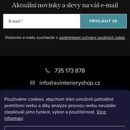
Aktuální novinky a slevy na váš e-mail
E-mail
PŘIHLÁSIT SE
Vložením e-mailu souhlasíte s
podmínkami ochrany osobních údajů
Z
á
735 173 878
p
info
@
avinterieryshop.cz
a
t
Používáme cookies, abychom Vám umožnili pohodlné
prohlížení webu a díky analýze provozu webu neustále
í
zlepšovali jeho funkce, výkon a použitelnost.
Více
informací
Užitečné informace