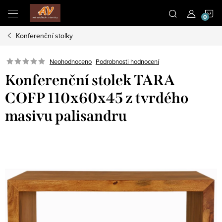
Přejít
N
na
obsah
Konferenční stolky
K
Neohodnoceno
Podrobnosti hodnocení
Konferenční stolek TARA
COFP 110x60x45 z tvrdého
masivu palisandru