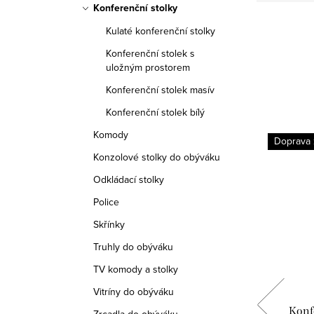
Konferenční stolky
Kulaté konferenční stolky
Konferenční stolek s
uložným prostorem
Konferenční stolek masív
Konferenční stolek bílý
Komody
Doprava
Konzolové stolky do obýváku
Odkládací stolky
Police
Skřínky
Truhly do obýváku
TV komody a stolky
Vitríny do obýváku
olek z
Konferenční stolek v provensálském
Konf