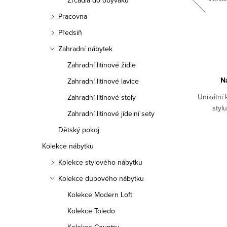
Zrcadla do obýváku
cio
stylu bílý/ořech Lazio
Pracovna
6 789 Kč
Předsíň
Zahradní nábytek
DO KOŠÍKU
Zahradní litinové židle
 NL
Na objednávku 1-2 týdny
N
Zahradní litinové lavice
Konferenční stolek v bílé barvě s
Unikátní 
ek
Zahradní litinové stoly
ořechovou deskou Lazio v provensálském
styl
o,
Zahradní litinové jídelní sety
stylu. Bílý konferenční stolek v
ládanou
Dětský pokoj
provensálském stylu skvěle doplní Vaší
WLKL0227
Kód:
KATPL029B_O
obývací místnost společně s...
Kolekce nábytku
Kolekce stylového nábytku
Kolekce dubového nábytku
Kolekce Modern Loft
Kolekce Toledo