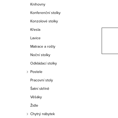
n
Knihovny
n
Konferenční stolky
í
Konzolové stolky
Křesla
p
Lavice
a
Matrace a rošty
n
Noční stolky
e
Odkládací stolky
Postele
l
Pracovní stoly
Šatní skříně
Věšáky
Židle
Chytrý nábytek