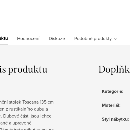
uktu
Hodnocení
Diskuze
Podobné produkty
is produktu
Doplňk
Kategorie
:
nční stolek Toscana 135 cm
Materiál
:
en z rustikálního dubu a
. Dubové části jsou lehce
Styl nábytku
:
vané a upravené
 Rám tohoto nábytku byl na