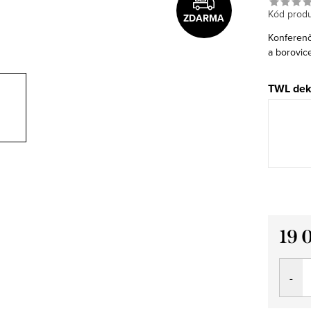
Kód produ
ZDARMA
Konferenč
a borovic
TWL dek
19 
Měrná
cena: