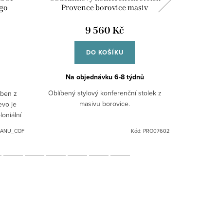
go
Provence borovice masiv
indu
9 560 Kč
DO KOŠÍKU
Na objednávku 6-8 týdnů
S
Oblíbený stylový konferenční stolek z
oben z
Kombin
masivu borovice.
evo je
dodává tom
loniální
Unikátní v
je
ANU_COF
Kód:
PRO07602