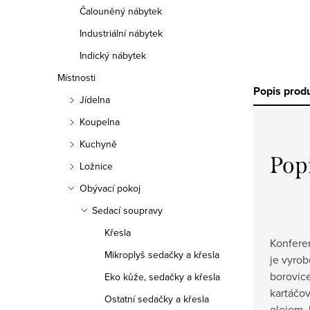
Čalouněný nábytek
Industriální nábytek
Indický nábytek
Místnosti
Popis prod
Jídelna
Koupelna
Kuchyně
Pop
Ložnice
Obývací pokoj
Sedací soupravy
Křesla
Konfere
Mikroplyš sedačky a křesla
je vyrob
borovice
Eko kůže, sedačky a křesla
kartáčo
Ostatní sedačky a křesla
olejem.