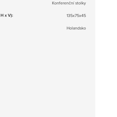
Konferenční stolky
 H x V)
:
135x75x45
Holandsko