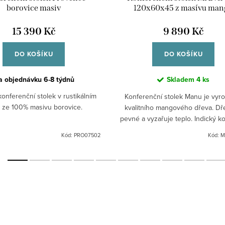
borovice masiv
120x60x45 z masívu man
15 390 Kč
9 890 Kč
DO KOŠÍKU
DO KOŠÍKU
a objednávku 6-8 týdnů
Skladem
4 ks
konferenční stolek v rustikálním
Konferenční stolek Manu je vyr
u ze 100% masivu borovice.
kvalitního mangového dřeva. Dř
pevné a vyzařuje teplo. Indický ko
nábytek mango masiv.
Kód:
PRO07502
Kód:
M