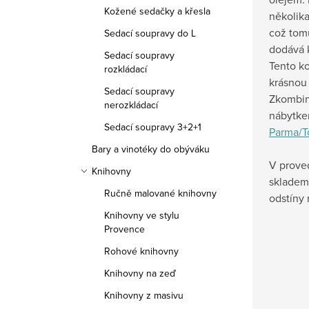
Kožené sedačky a křesla
několik
což tom
Sedací soupravy do L
dodává 
Sedací soupravy
Tento ko
rozkládací
krásnou 
Sedací soupravy
Zkombin
nerozkládací
nábytke
Sedací soupravy 3+2+1
Parma/T
Bary a vinotéky do obýváku
V prove
Knihovny
skladem 
Ručně malované knihovny
odstíny
Knihovny ve stylu
Provence
Rohové knihovny
Knihovny na zeď
Knihovny z masivu