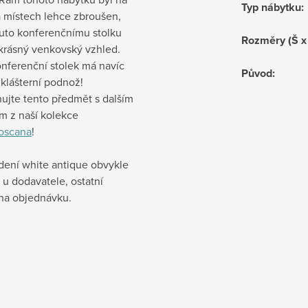
Typ nábytku
:
a místech lehce zbroušen,
uto konferenčnímu stolku
Rozměry (Š x
krásný venkovský vzhled.
nferenční stolek má navíc
Původ
:
klášterní podnož!
ujte tento předmět s dalším
m z naší kolekce
oscana
!
dení white antique obvykle
u dodavatele, ostatní
 na objednávku.