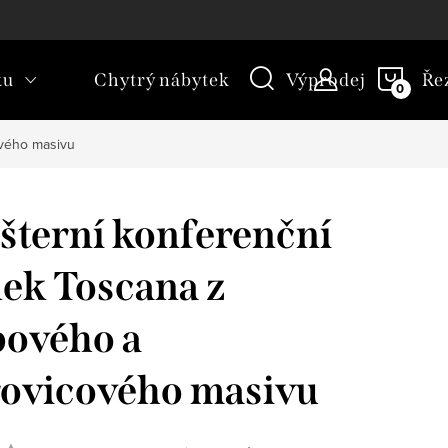
kt
Novinky
Blog
Slovník pojmů
NÁKU
ku
Chytrý nábytek
Výprodej
Ře
KOŠÍ
ového masivu
šterní konferenční
lek Toscana z
ového a
ovicového masivu