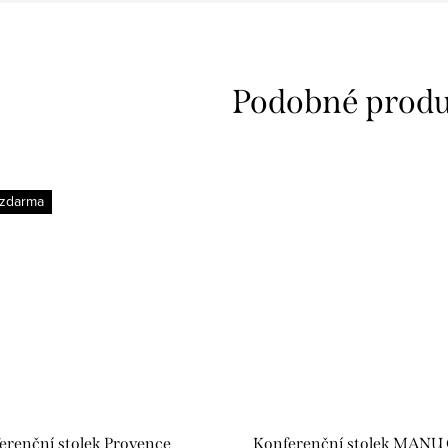
 zdarma
erenční stolek Provence
Konferenční stolek MANU