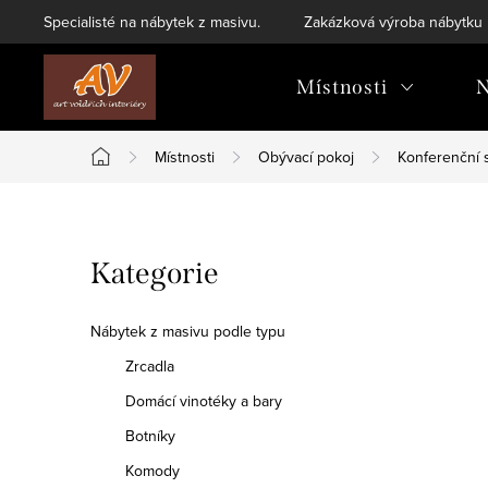
Přejít
Specialisté na nábytek z masivu.
Zakázková výroba nábytku
na
obsah
Místnosti
N
Místnosti
Obývací pokoj
Konferenční 
Domů
P
Přeskočit
Kategorie
o
kategorie
s
Nábytek z masivu podle typu
t
Zrcadla
Domácí vinotéky a bary
r
Botníky
a
Komody