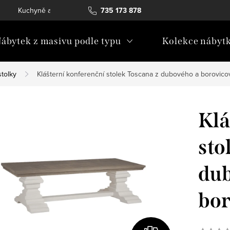
Kuchyně a vestavný nábytek
735 173 878
Katalogy ke stažení
Konta
ábytek z masivu podle typu
Kolekce nábyt
stolky
Klášterní konferenční stolek Toscana z dubového a borovic
Klá
sto
dub
bor