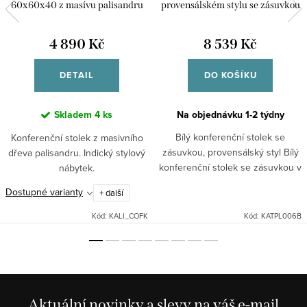
60x60x40 z masívu palisandru
provensálském stylu se zásuvkou
bílý Lazio
4 890 Kč
8 539 Kč
DETAIL
DO KOŠÍKU
Skladem
4 ks
Na objednávku 1-2 týdny
Bílý konferenční stolek se
Konferenční stolek z masivního
zásuvkou, provensálský styl Bílý
dřeva palisandru. Indický stylový
konferenční stolek se zásuvkou v
nábytek.
provensálském stylu skvěle
Dostupné varianty
+ další
doplní Váši obývací místnost
společně s dalšími kusy...
Kód:
KALI_COFK
Kód:
KATPL006B
Aktuální novinky a slevy na váš e-mail