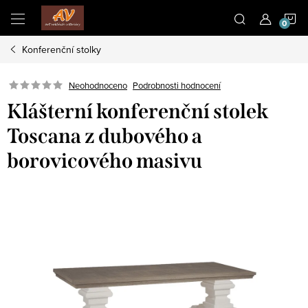
Přejít
N
na
obsah
Konferenční stolky
K
Neohodnoceno
Podrobnosti hodnocení
Klášterní konferenční stolek
Toscana z dubového a
borovicového masivu