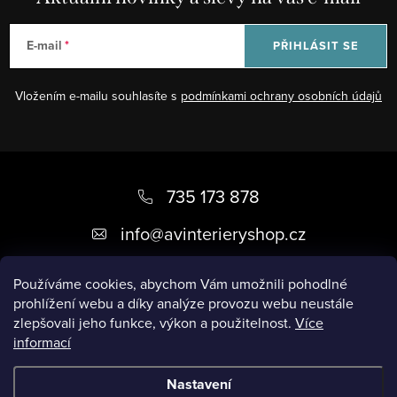
E-mail
PŘIHLÁSIT SE
Vložením e-mailu souhlasíte s
podmínkami ochrany osobních údajů
Z
á
735 173 878
p
info
@
avinterieryshop.cz
a
t
Používáme cookies, abychom Vám umožnili pohodlné
prohlížení webu a díky analýze provozu webu neustále
í
zlepšovali jeho funkce, výkon a použitelnost.
Více
informací
Užitečné informace
Nastavení