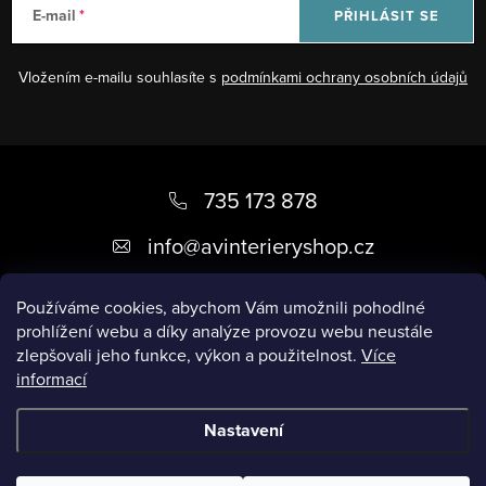
E-mail
PŘIHLÁSIT SE
Vložením e-mailu souhlasíte s
podmínkami ochrany osobních údajů
Z
á
735 173 878
p
info
@
avinterieryshop.cz
a
t
Používáme cookies, abychom Vám umožnili pohodlné
prohlížení webu a díky analýze provozu webu neustále
í
zlepšovali jeho funkce, výkon a použitelnost.
Více
informací
Užitečné informace
Nastavení
Copyright 2026
AV Interiéry
. Všechna práva vyhrazena.