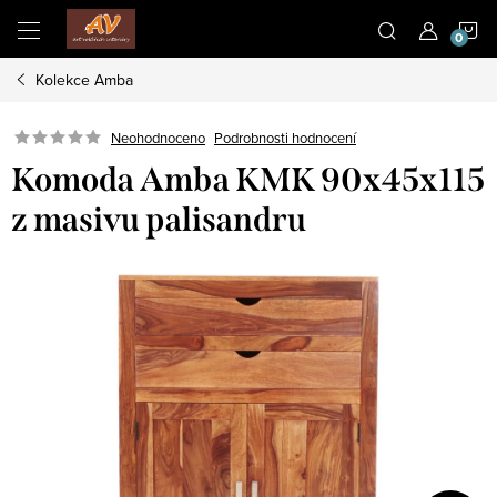
Přejít
N
na
obsah
Kolekce Amba
K
Neohodnoceno
Podrobnosti hodnocení
Komoda Amba KMK 90x45x115
z masivu palisandru