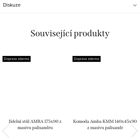
Diskuze
Související produkty
Doprava zdarma
Doprava zdarma
Jídelní stůl AMBA 175x90 z
Komoda Amba KMM 140x45x90
masivu palisandru
z masivu palisandr