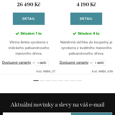
26 490 Kč
4 190 Kč
DETAIL
DETAIL
Skladem
1 ks
Skladem
4 ks
Vitrína Amba vyrobena z
Nástěnná skříňka do koupelny je
indického palisandrového
vyrobena z kvalitního masivního
masivního dřeva.
palisandrového dřeva.
Dostupné varianty
Dostupné varianty
+ další
+ další
Kód:
AMBA_VT
Kód:
AMBA_KSN
Aktuální novinky a slevy na váš e-mail