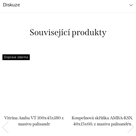
Diskuze
Související produkty
Doprava zdarma
Vitrína Amba VT 100x45x180 z
Koupelnová skříňka AMBA-KSN,
masivu palisandr
40x15x60, z masivu palisandru