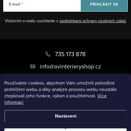
E-mail
PŘIHLÁSIT SE
Vložením e-mailu souhlasíte s
podmínkami ochrany osobních údajů
Z
á
735 173 878
p
info
@
avinterieryshop.cz
a
t
Používáme cookies, abychom Vám umožnili pohodlné
prohlížení webu a díky analýze provozu webu neustále
í
zlepšovali jeho funkce, výkon a použitelnost.
Více
informací
Užitečné informace
Nastavení
Copyright 2026
AV Interiéry
. Všechna práva vyhrazena.