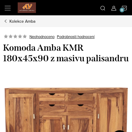
Přejít
N
na
obsah
Kolekce Amba
K
Neohodnoceno
Podrobnosti hodnocení
Komoda Amba KMR
180x45x90 z masivu palisandru