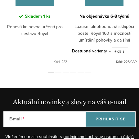
Skladem
1 ks
Na objednávku 6-8 týdnů
Luxusní plnohodnotná sklápěcí
Rohová knihovna určená pro
postel Royal 160 s možností
sestavu Royal
umístění pohovky a dalšími
kompatibilními moduly Royal.
Dostupné varianty
+ další
Kód:
222
Kód:
225/CAP
Aktuální novinky a slevy na váš e-mail
E-mail
PŘIHLÁSIT SE
Vložením e-mailu souhlasíte s
podmínkami ochrany osobních údajů