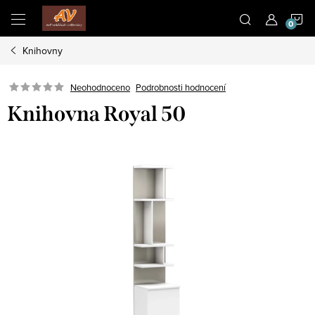
Přejít
N
na
obsah
Knihovny
K
Neohodnoceno
Podrobnosti hodnocení
Knihovna Royal 50