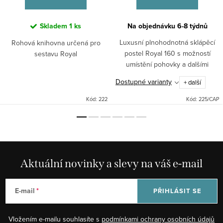
Skladem
1 ks
Na objednávku 6-8 týdnů
Luxusní plnohodnotná sklápěcí
Rohová knihovna určená pro
postel Royal 160 s možností
sestavu Royal
umístění pohovky a dalšími
kompatibilními moduly Royal.
Dostupné varianty
+ další
Kód:
222
Kód:
225/CAP
Aktuální novinky a slevy na váš e-mail
E-mail
PŘIHLÁSIT SE
Vložením e-mailu souhlasíte s
podmínkami ochrany osobních údajů