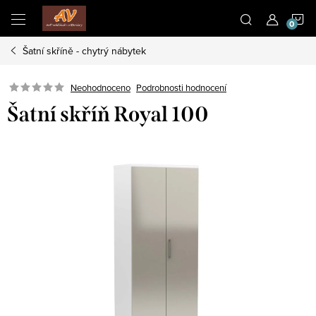
Přejít
N
na
obsah
Šatní skříně - chytrý nábytek
K
Neohodnoceno
Podrobnosti hodnocení
Šatní skříň Royal 100