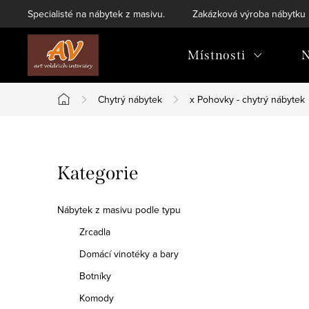
Přejít
Specialisté na nábytek z masivu.
Zakázková výroba nábytku
na
obsah
Místnosti
N
Chytrý nábytek
x Pohovky - chytrý nábytek
Domů
P
Přeskočit
Kategorie
o
kategorie
s
Nábytek z masivu podle typu
t
Zrcadla
Domácí vinotéky a bary
r
Botníky
a
Komody