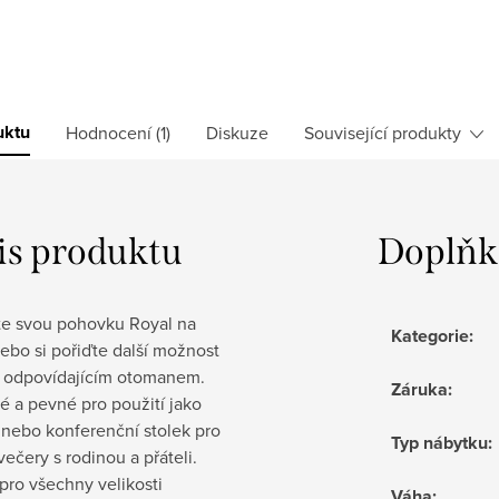
uktu
Hodnocení (1)
Diskuze
Související produkty
is produktu
Doplňk
e svou pohovku Royal na
Kategorie
:
ebo si pořiďte další možnost
s odpovídajícím otomanem.
Záruka
:
 a pevné pro použití jako
 nebo konferenční stolek pro
Typ nábytku
:
večery s rodinou a přáteli.
pro všechny velikosti
Váha
: