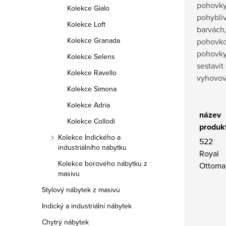
pohovky
Kolekce Gialo
pohybliv
Kolekce Loft
barvách,
Kolekce Granada
pohovko
pohovky
Kolekce Selens
sestavit 
Kolekce Ravello
vyhovov
Kolekce Simona
Kolekce Adria
název
Kolekce Collodi
produk
Kolekce Indického a
522
industriálního nábytku
Royal
Kolekce borového nábytku z
Ottoma
masivu
Stylový nábytek z masivu
Indický a industriální nábytek
Chytrý nábytek