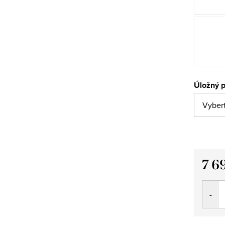
Úložný p
7 6
Měrná
cena: