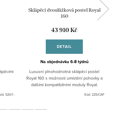
Sklápěcí dvoulůžková postel Royal
160
43 910 Kč
DETAIL
Na objednávku 6-8 týdnů
ápěcími
Luxusní plnohodnotná sklápěcí postel
Úzká knih
Royal 160 s možností umístění pohovky a
dalšími kompatibilními moduly Royal.
ód:
520/1 -
Kód:
225/CAP