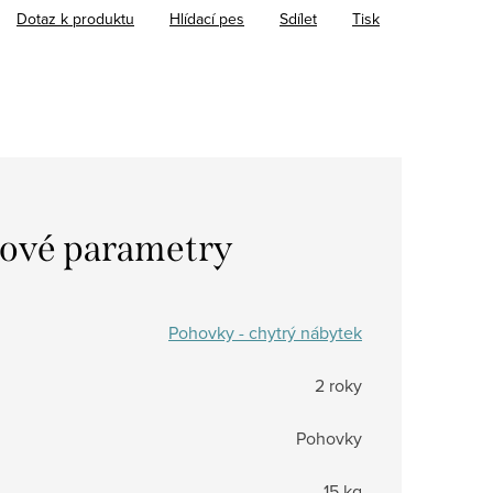
Dotaz k produktu
Hlídací pes
Sdílet
Tisk
ové parametry
Pohovky - chytrý nábytek
2 roky
Pohovky
15 kg