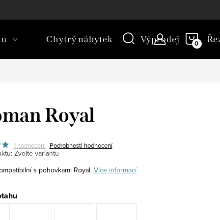
kt
Novinky
Blog
Slovník pojmů
NÁKU
ku
Chytrý nábytek
Výprodej
Ře
KOŠÍ
oman Royal
1 hodnocení
Podrobnosti hodnocení
ktu:
Zvolte variantu
mpatibilní s pohovkami Royal.
Více informací
otahu