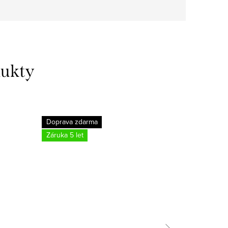
dukty
Doprava zdarma
Záruka 5 let