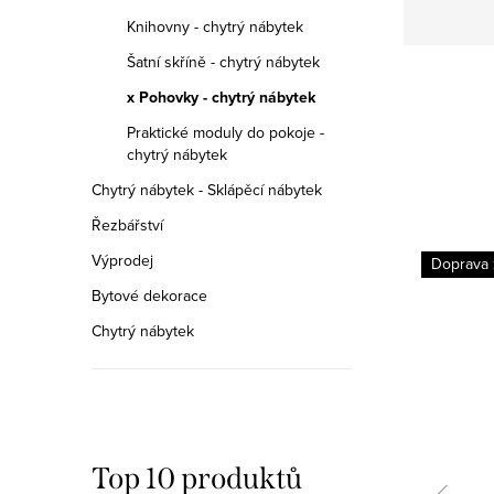
Knihovny - chytrý nábytek
Šatní skříně - chytrý nábytek
x Pohovky - chytrý nábytek
Praktické moduly do pokoje -
chytrý nábytek
Chytrý nábytek - Sklápěcí nábytek
Řezbářství
Výprodej
Doprava zdarma
Doprava
Záruka 5 let
Bytové dekorace
Chytrý nábytek
Top 10 produktů