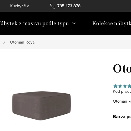
Kuchyně a vestavný nábytek
735 173 878
Katalogy ke stažení
Konta
ábytek z masivu podle typu
Kolekce nábyt
Otoman Royal
Ot
Kód produ
Otoman ko
Barva p