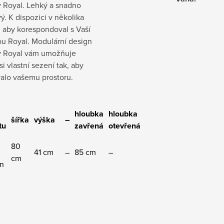
 Royal. Lehký a snadno
ý. K dispozici v několika
 aby korespondoval s Vaší
u Royal. Modulární design
 Royal vám umožňuje
si vlastní sezení tak, aby
alo vašemu prostoru.
hloubka
hloubka
šířka
výška
–
tu
zavřená
otevřená
80
41 cm
–
85 cm
–
cm
n