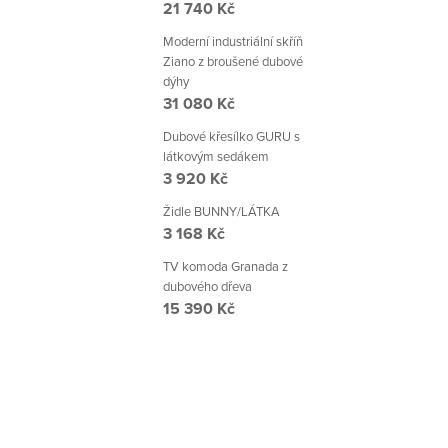
21 740 Kč
Moderní industriální skříň
Ziano z broušené dubové
dýhy
31 080 Kč
Dubové křesílko GURU s
látkovým sedákem
3 920 Kč
Židle BUNNY/LÁTKA
3 168 Kč
TV komoda Granada z
dubového dřeva
15 390 Kč