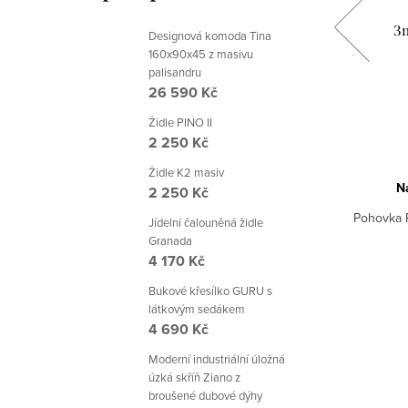
l
Sklápěcí dvoulůžková postel Royal
3m
Designová komoda Tina
190
160x90x45 z masivu
palisandru
75 480 Kč
26 590 Kč
Židle PINO II
2 250 Kč
DETAIL
Židle K2 masiv
Na objednávku 6-8 týdnů
N
2 250 Kč
Luxusní plnohodnotná sklápěcí postel
Pohovka R
estavu
Jídelní čalouněná židle
Royal 190 s možností umístění pohovky a
Granada
dalšími kompatibilními moduly Royal.
4 170 Kč
Kód:
222
Kód:
228/BIL
Bukové křesílko GURU s
látkovým sedákem
4 690 Kč
Moderní industriální úložná
úzká skříň Ziano z
broušené dubové dýhy