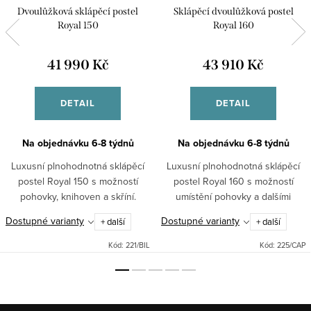
Dvoulůžková sklápěcí postel
Sklápěcí dvoulůžková postel
Royal 150
Royal 160
41 990 Kč
43 910 Kč
DETAIL
DETAIL
Na objednávku 6-8 týdnů
Na objednávku 6-8 týdnů
Luxusní plnohodnotná sklápěcí
Luxusní plnohodnotná sklápěcí
postel Royal 150 s možností
postel Royal 160 s možností
pohovky, knihoven a skříní.
umístění pohovky a dalšími
kompatibilními moduly Royal.
Dostupné varianty
Dostupné varianty
+ další
+ další
Kód:
221/BIL
Kód:
225/CAP