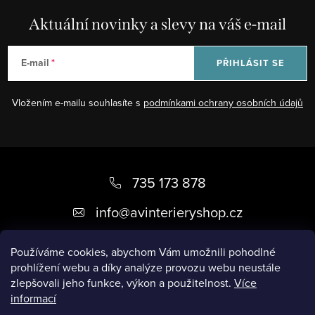
Aktuální novinky a slevy na váš e-mail
E-mail
PŘIHLÁSIT SE
Vložením e-mailu souhlasíte s
podmínkami ochrany osobních údajů
Z
á
735 173 878
p
info
@
avinterieryshop.cz
a
t
Používáme cookies, abychom Vám umožnili pohodlné
prohlížení webu a díky analýze provozu webu neustále
í
zlepšovali jeho funkce, výkon a použitelnost.
Více
informací
Užitečné informace