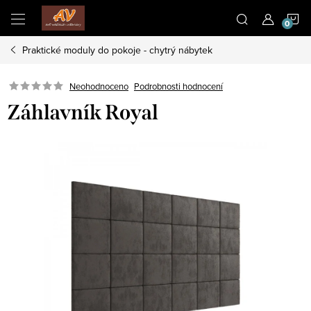
Přejít
N
na
obsah
Praktické moduly do pokoje - chytrý nábytek
K
Neohodnoceno
Podrobnosti hodnocení
Záhlavník Royal