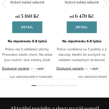
Stylový italský nábytek
Stylový italský nábytek
5 160 Kč
6 470 Kč
od
od
DETAIL
DETAIL
Na objednávku 6-8 týdnů
Na objednávku 6-8 týdnů
Police má 3 odkládací plochy.
Police rozdělená na 3 poličky a 2
Provedení odstín ořech. Na dotaz
zásuvky. Ideální do kuchyně na
jsou možné i jiné odstíny (čistě
ukládání nezbytných drobností.
bílá, bílá patina, slonová kost,
Provedení odstín ořech. Na dotaz
Dostupné varianty
Dostupné varianty
+ další
+ další
apod.)Použité materiály: masív v
jsou možné i jiné odstíny (čistě
kombinaci s...
bílá, bílá...
Kód:
AMZ1226A/ORECH STANDARD
Kód:
AMZ1229A/TRESEN
Aktuální novinky a slevy na váš e-mail