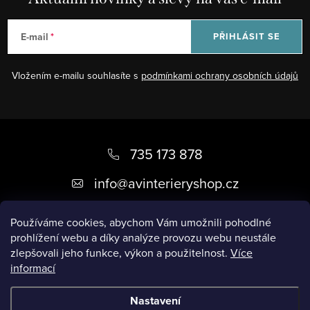
E-mail
PŘIHLÁSIT SE
Vložením e-mailu souhlasíte s
podmínkami ochrany osobních údajů
Z
á
735 173 878
p
info
@
avinterieryshop.cz
a
t
Používáme cookies, abychom Vám umožnili pohodlné
prohlížení webu a díky analýze provozu webu neustále
í
zlepšovali jeho funkce, výkon a použitelnost.
Více
informací
Užitečné informace
Nastavení