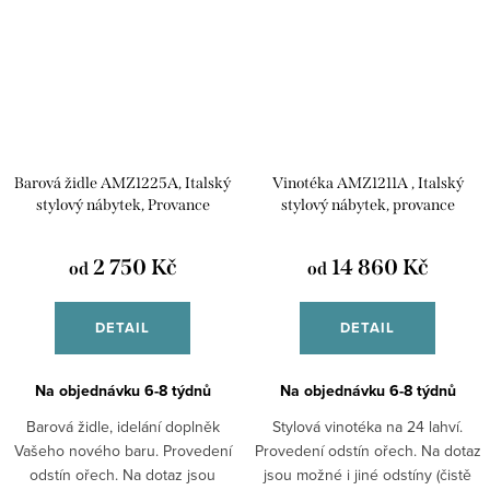
Barová židle AMZ1225A, Italský
Vinotéka AMZ1211A , Italský
stylový nábytek, Provance
stylový nábytek, provance
2 750 Kč
14 860 Kč
od
od
DETAIL
DETAIL
Na objednávku 6-8 týdnů
Na objednávku 6-8 týdnů
Barová židle, idelání doplněk
Stylová vinotéka na 24 lahví.
Vašeho nového baru. Provedení
Provedení odstín ořech. Na dotaz
odstín ořech. Na dotaz jsou
jsou možné i jiné odstíny (čistě