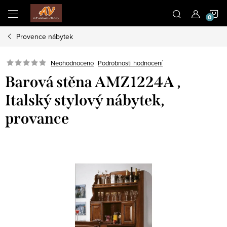
Přejít
N
na
obsah
Provence nábytek
K
Neohodnoceno
Podrobnosti hodnocení
Barová stěna AMZ1224A ,
Italský stylový nábytek,
provance