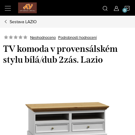
Přejít
N
na
obsah
Sestava LAZIO
K
Neohodnoceno
Podrobnosti hodnocení
TV komoda v provensálském
stylu bílá/dub 2zás. Lazio