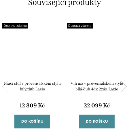
Související produkty
Doprava zdarma
Doprava zdarma
Psací stůl v provensálském stylu
Vitrína v provensálském stylu
bílý/dub Lazio
bílá/dub 4dv. 2zás. Lazio
12 809 Kč
22 099 Kč
DO KOŠÍKU
DO KOŠÍKU