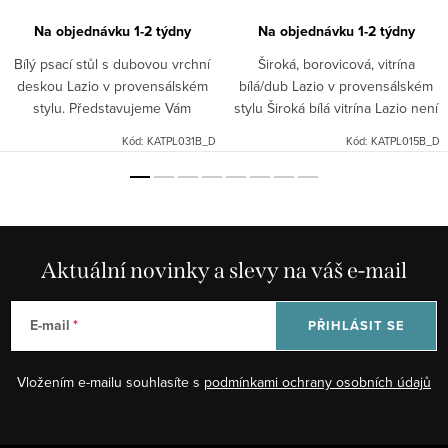
Na objednávku 1-2 týdny
Na objednávku 1-2 týdny
Bílý psací stůl s dubovou vrchní
Široká, borovicová, vitrína
deskou Lazio v provensálském
bílá/dub Lazio v provensálském
stylu. Představujeme Vám
stylu Široká bílá vitrína Lazio není
klasický provensálský bílý stůl z
jen krásný klasický kus nábytku -
Kód:
KATPL031B_D
Kód:
KATPL015B_D
borovice, který působí elegantně
je také praktická, což vám umožní
a vkusně. Jeho...
uložit...
Aktuální novinky a slevy na váš e-mail
E-mail
PŘIHLÁSIT SE
Vložením e-mailu souhlasíte s
podmínkami ochrany osobních údajů