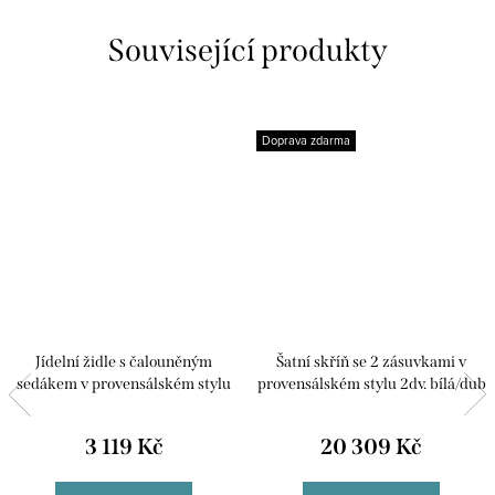
Související produkty
Doprava zdarma
Jídelní židle s čalouněným
Šatní skříň se 2 zásuvkami v
sedákem v provensálském stylu
provensálském stylu 2dv. bílá/dub
bílá Lazio
Lazio
3 119 Kč
20 309 Kč