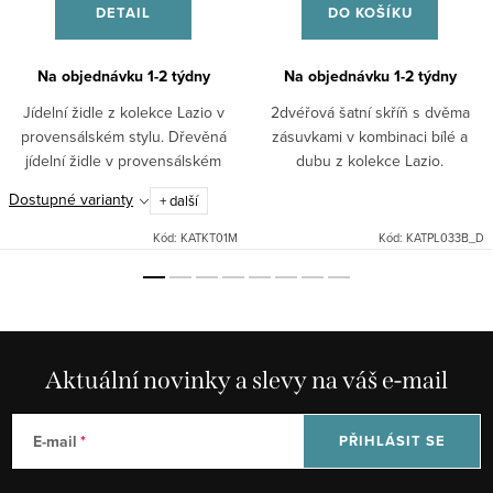
DETAIL
DO KOŠÍKU
Na objednávku 1-2 týdny
Na objednávku 1-2 týdny
Jídelní židle z kolekce Lazio v
2dvéřová šatní skříň s dvěma
provensálském stylu. Dřevěná
zásuvkami v kombinaci bílé a
jídelní židle v provensálském
dubu z kolekce Lazio.
stylu v bílé barvě s čalouněným
Jednoduchá a univerzální bílá
Dostupné varianty
+ další
sedákem se vyznačuje díky
skříň s věšákem na šaty, dvěma
bukovému dřevu velkou...
policemi a dvěma prostronými...
Kód:
KATKT01M
Kód:
KATPL033B_D
Aktuální novinky a slevy na váš e-mail
E-mail
PŘIHLÁSIT SE