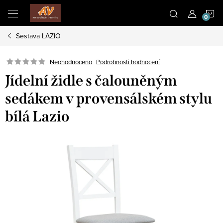
Přejít
N
na
obsah
Sestava LAZIO
K
Neohodnoceno
Podrobnosti hodnocení
Jídelní židle s čalouněným
sedákem v provensálském stylu
bílá Lazio