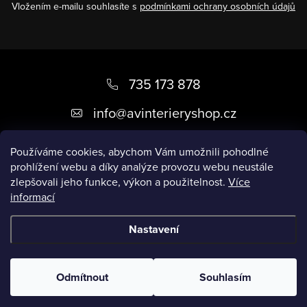
Vložením e-mailu souhlasíte s
podmínkami ochrany osobních údajů
Z
á
735 173 878
p
info
@
avinterieryshop.cz
a
t
Používáme cookies, abychom Vám umožnili pohodlné
prohlížení webu a díky analýze provozu webu neustále
í
zlepšovali jeho funkce, výkon a použitelnost.
Více
informací
Užitečné informace
Nastavení
Copyright 2026
AV Interiéry
. Všechna práva vyhrazena.
Odmítnout
Souhlasím
Vytvořil Shoptet