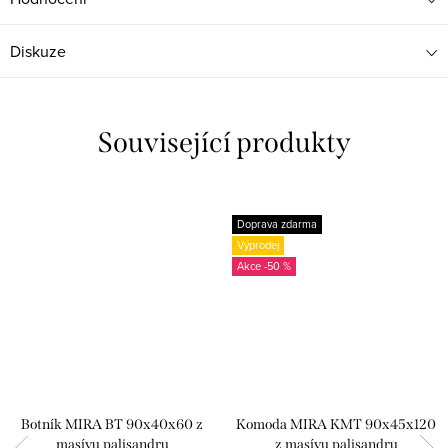
Diskuze
Související produkty
Doprava zdarma
Výprodej
-50 %
Botník MIRA BT 90x40x60 z
Komoda MIRA KMT 90x45x120
masívu palisandru
z masívu palisandru