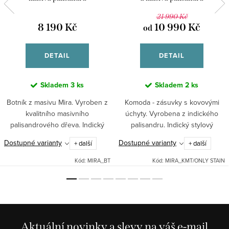
21 990 Kč
8 190 Kč
10 990 Kč
od
DETAIL
DETAIL
Skladem
3 ks
Skladem
2 ks
Botník z masivu Mira. Vyroben z
Komoda - zásuvky s kovovými
kvalitního masivního
úchyty. Vyrobena z indického
palisandrového dřeva. Indický
palisandru. Indický stylový
stylový nábytek.
nábytek.
Dostupné varianty
Dostupné varianty
+ další
+ další
Kód:
MIRA_BT
Kód:
MIRA_KMT/ONLY STAIN
Aktuální novinky a slevy na váš e-mail