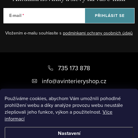
E-mail
PŘIHLÁSIT SE
Vložením e-mailu souhlasíte s
podmínkami ochrany osobních údajů
Z
á
735 173 878
p
info
@
avinterieryshop.cz
a
t
Používáme cookies, abychom Vám umožnili pohodlné
prohlížení webu a díky analýze provozu webu neustále
í
zlepšovali jeho funkce, výkon a použitelnost.
Více
informací
Užitečné informace
Nastavení