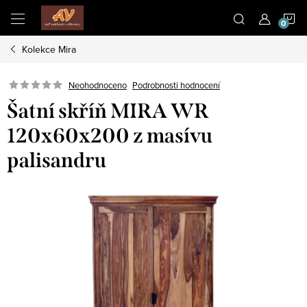
Přejít
N
na
obsah
Kolekce Mira
K
Neohodnoceno
Podrobnosti hodnocení
Šatní skříň MIRA WR
120x60x200 z masívu
palisandru