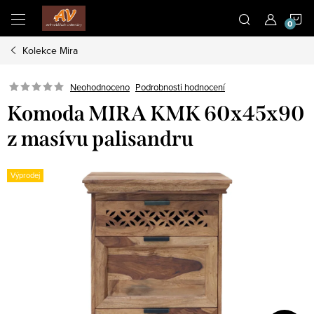
Přejít
N
na
obsah
Kolekce Mira
K
Neohodnoceno
Podrobnosti hodnocení
Komoda MIRA KMK 60x45x90
z masívu palisandru
Výprodej