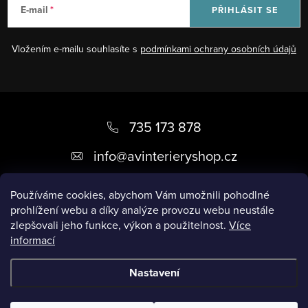
E-mail
PŘIHLÁSIT SE
Vložením e-mailu souhlasíte s
podmínkami ochrany osobních údajů
Z
á
735 173 878
p
info
@
avinterieryshop.cz
a
t
Používáme cookies, abychom Vám umožnili pohodlné
prohlížení webu a díky analýze provozu webu neustále
í
zlepšovali jeho funkce, výkon a použitelnost.
Více
informací
Užitečné informace
Nastavení
Copyright 2026
AV Interiéry
. Všechna práva vyhrazena.