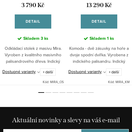
3 790 Kč
13 290 Kč
DETAIL
DETAIL
Skladem
3 ks
Skladem
1 ks
Odkládací stolek z masivu Mira.
Komoda - dvě zásuvky na hoře a
Vyroben z kvalitního masivního
dvoje spodní dvířka. Vyrobena z
palisandrového dřeva. Indický
indického palisandru. Indický
stylový nábytek.
stylový nábytek.
Dostupné varianty
Dostupné varianty
+ další
+ další
Kód:
MIRA_OS
Kód:
MIRA_KM
Aktuální novinky a slevy na váš e-mail