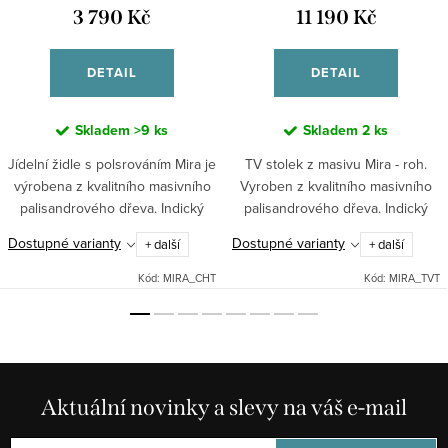
3 790 Kč
11 190 Kč
DETAIL
DETAIL
Skladem
>9 ks
Skladem
2 ks
Jídelní židle s polsrováním Mira je
TV stolek z masivu Mira - roh.
výrobena z kvalitního masivního
Vyroben z kvalitního masivního
palisandrového dřeva. Indický
palisandrového dřeva. Indický
stylový nábytek z masivu.
stylový nábytek.
Dostupné varianty
Dostupné varianty
+ další
+ další
Kód:
MIRA_CHT
Kód:
MIRA_TVT
Aktuální novinky a slevy na váš e-mail