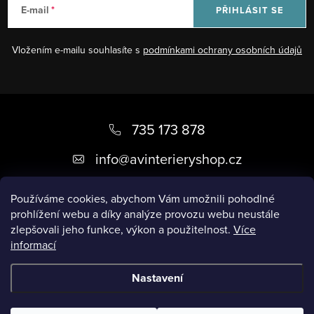
E-mail
PŘIHLÁSIT SE
Vložením e-mailu souhlasíte s
podmínkami ochrany osobních údajů
Z
á
735 173 878
p
info
@
avinterieryshop.cz
a
t
Používáme cookies, abychom Vám umožnili pohodlné
prohlížení webu a díky analýze provozu webu neustále
í
zlepšovali jeho funkce, výkon a použitelnost.
Více
informací
Užitečné informace
Nastavení
Copyright 2026
AV Interiéry
. Všechna práva vyhrazena.