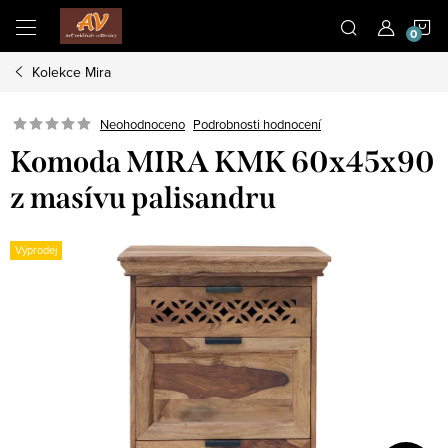
Přejít
N
na
obsah
Kolekce Mira
K
Neohodnoceno
Podrobnosti hodnocení
Komoda MIRA KMK 60x45x90
z masívu palisandru
Výprodej