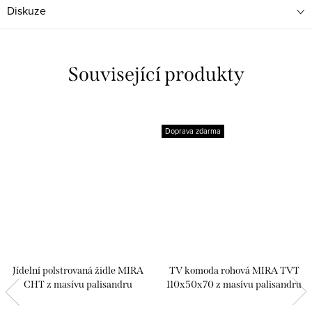
Diskuze
Související produkty
Doprava zdarma
Jídelní polstrovaná židle MIRA
TV komoda rohová MIRA TVT
CHT z masívu palisandru
110x50x70 z masívu palisandru