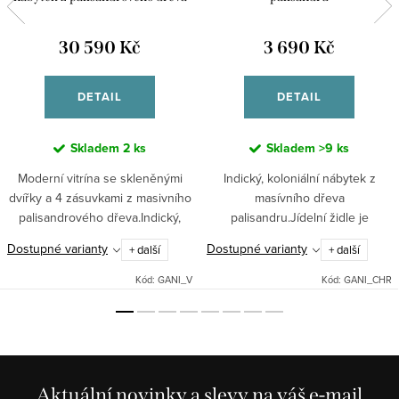
30 590 Kč
3 690 Kč
DETAIL
DETAIL
Skladem
2 ks
Skladem
>9 ks
Moderní vitrína se skleněnými
Indický, koloniální nábytek z
dvířky a 4 zásuvkami z masivního
masívního dřeva
palisandrového dřeva.Indický,
palisandru.Jídelní židle je
stylový nábytek z masívního
vyrobena z masívu palisandru a
Dostupné varianty
Dostupné varianty
+ další
+ další
dřeva palisandtr.Tento kus
lze je dodat v 7 různých
nábytku lze dodat v 7 různých...
odstínech. Při objednávce nutné
Kód:
GANI_V
Kód:
GANI_CHR
upřesnit...
Aktuální novinky a slevy na váš e-mail