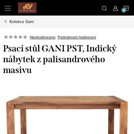
Přejít
N
na
obsah
Kolekce Gani
K
Neohodnoceno
Podrobnosti hodnocení
Psací stůl GANI PST, Indický
nábytek z palisandrového
masivu