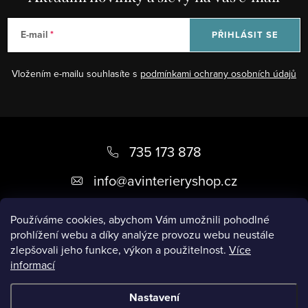
E-mail
PŘIHLÁSIT SE
Vložením e-mailu souhlasíte s
podmínkami ochrany osobních údajů
Z
á
735 173 878
p
info
@
avinterieryshop.cz
a
t
Používáme cookies, abychom Vám umožnili pohodlné
prohlížení webu a díky analýze provozu webu neustále
í
zlepšovali jeho funkce, výkon a použitelnost.
Více
informací
Užitečné informace
Nastavení