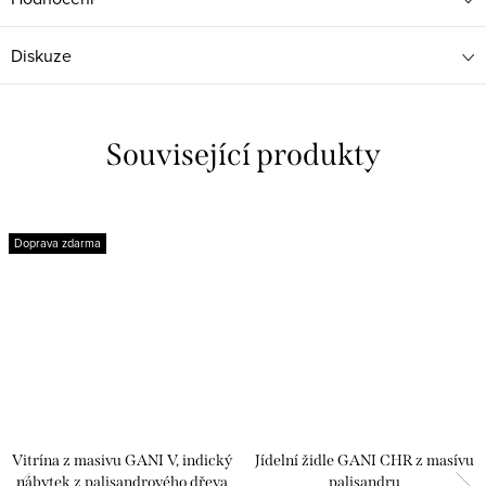
Diskuze
Související produkty
Doprava zdarma
Vitrína z masivu GANI V, indický
Jídelní židle GANI CHR z masívu
nábytek z palisandrového dřeva
palisandru