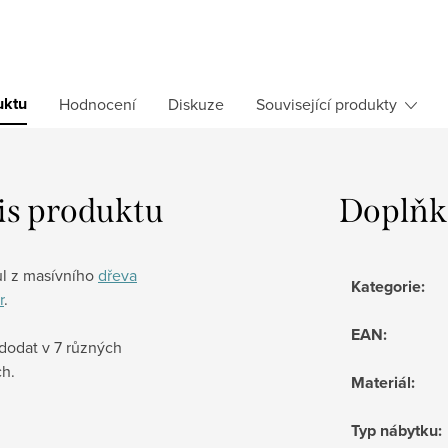
uktu
Hodnocení
Diskuze
Související produkty
is produktu
Doplňk
ůl z masívního
dřeva
Kategorie
:
r
.
EAN
:
 dodat v 7 různých
ch.
Materiál
:
Typ nábytku
: