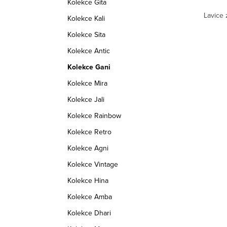
Kolekce Gita
ího
Lavice z masivního dřeva palisandru.
Lavice 
Kolekce Kali
Kolekce Sita
Kolekce Antic
:
GANI_175
Kód:
GANI_L175
Kolekce Gani
Kolekce Mira
Kolekce Jali
Kolekce Rainbow
Kolekce Retro
Kolekce Agni
Kolekce Vintage
Kolekce Hina
Kolekce Amba
Kolekce Dhari