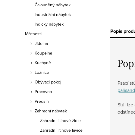
Čalouněný nábytek
Industriální nábytek
Indický nábytek
Popis prod
Místnosti
Jídelna
Koupelna
Pop
Kuchyně
Ložnice
Obývací pokoj
Psací st
palisand
Pracovna
Předsíň
Stůl lze
Zahradní nábytek
odstíne
Zahradní litinové židle
Zahradní litinové lavice