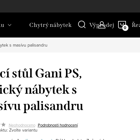
kt
Novinky
Blog
Slovník pojmů
NÁKU
ku
Chytrý nábytek
Výprodej
Ře
KOŠÍ
bytek s masívu palisandru
cí stůl Gani PS,
ický nábytek s
ívu palisandru
Neohodnoceno
Podrobnosti hodnocení
ktu:
Zvolte variantu