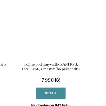
asívu
Skříně pod umyvadlo GANI KSU,
Jídeln
65x35x60, z masivního palisandru
7 990 Kč
DETAIL
Na objednávku 8-12 týdnů