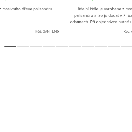
z masivního dřeva palisandru.
Jídelní židle je vyrobena z ma
palisandru a lze je dodat v 7 rů
odstínech. Při objednávce nutné u
odstín.Lze dodat i v surovém pr
Kód:
GANI- L140
Kód:
(bez povrchové úpravy)....