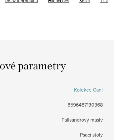
Dotaz k produktu
Hlídací pes
Sdílet
Tisk
ové parametry
Kolekce Gani
8596487130368
Palisandrový masiv
Psací stoly