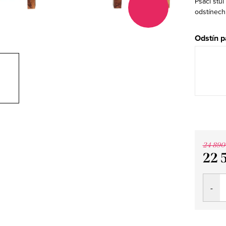
Psací stů
odstínech
Odstín p
24 890
22 
Měrná
cena: