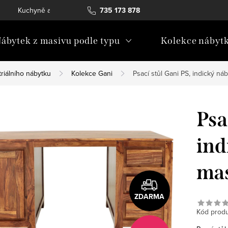
Kuchyně a vestavný nábytek
735 173 878
Katalogy ke stažení
Konta
ábytek z masivu podle typu
Kolekce nábyt
riálního nábytku
Kolekce Gani
Psací stůl Gani PS, indický ná
Psa
ind
mas
ZDARMA
Kód produ