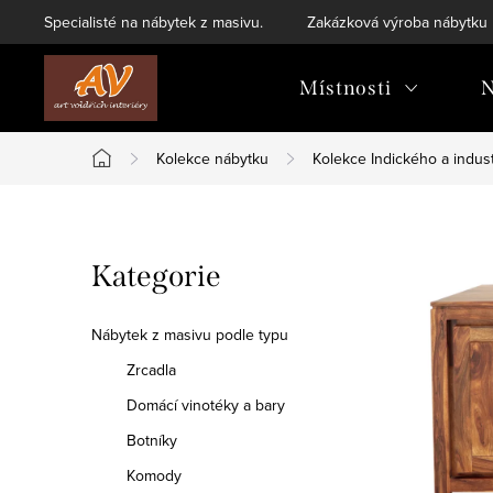
Přejít
Specialisté na nábytek z masivu.
Zakázková výroba nábytku
na
obsah
Místnosti
N
Kolekce nábytku
Kolekce Indického a indust
Domů
P
Přeskočit
Kategorie
o
kategorie
s
Nábytek z masivu podle typu
t
Zrcadla
Domácí vinotéky a bary
r
Botníky
a
Komody