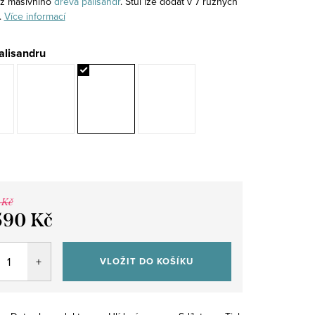
l z masívního
dřeva
palisandr
. Stůl lze dodat v 7 různých
.
Více informací
alisandru
 Kč
590 Kč
VLOŽIT DO KOŠÍKU