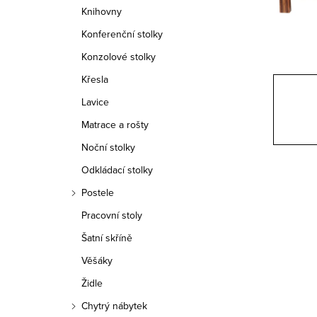
n
Knihovny
n
Konferenční stolky
í
Konzolové stolky
Křesla
p
Lavice
a
Matrace a rošty
n
Noční stolky
e
Odkládací stolky
Postele
l
Pracovní stoly
Šatní skříně
Věšáky
Židle
Chytrý nábytek