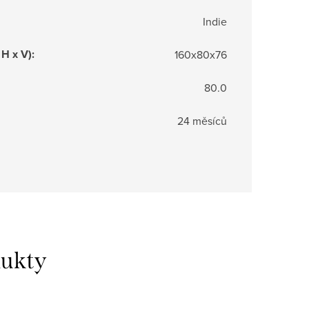
Indie
 H x V)
:
160x80x76
80.0
24 měsíců
dukty