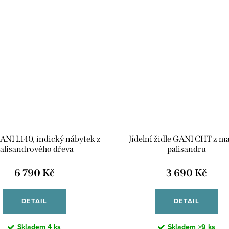
ANI L140, indický nábytek z
Jídelní židle GANI CHT z m
alisandrového dřeva
palisandru
6 790 Kč
3 690 Kč
DETAIL
DETAIL
Skladem
4 ks
Skladem
>9 ks