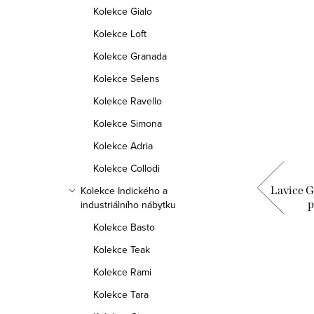
Kolekce Gialo
Kolekce Loft
Kolekce Granada
Kolekce Selens
Kolekce Ravello
Kolekce Simona
Kolekce Adria
Kolekce Collodi
asivu
Lavice GANI L175, indický nábytek z
Lavice G
Kolekce Indického a
palisandrového dřeva
p
industriálního nábytku
Kolekce Basto
8 590 Kč
Kolekce Teak
Kolekce Rami
DETAIL
Kolekce Tara
Skladem
5 ks