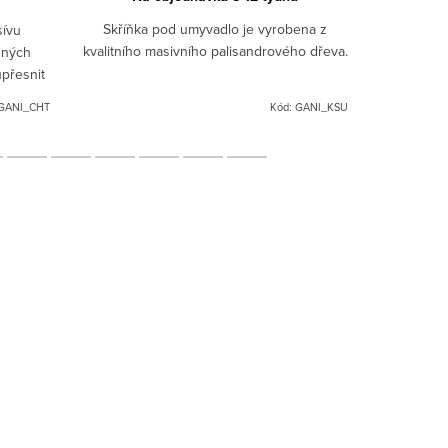
Skříňka pod umyvadlo je vyrobena z
sívu
Indick
kvalitního masivního palisandrového dřeva.
zných
palisand
přesnit
masívu 
ovedení
různých o
GANI_CHT
Kód:
GANI_KSU