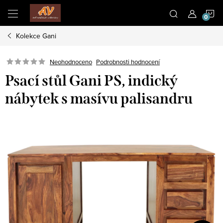
Přejít
N
na
obsah
Kolekce Gani
K
Neohodnoceno
Podrobnosti hodnocení
Psací stůl Gani PS, indický
nábytek s masívu palisandru