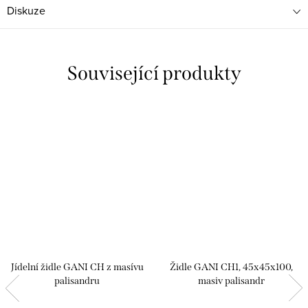
Diskuze
Související produkty
Jídelní židle GANI CH z masívu
Židle GANI CH1, 45x45x100,
palisandru
masiv palisandr