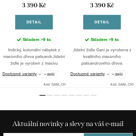
3 390 Kč
3 390 Kč
DETAIL
DETAIL
Skladem
>9 ks
Skladem
>9 ks
Indický, koloniální nábytek z
Jídelní židle Gani je vyrobena z
masívního dřeva palisandr.Jídelní
kvalitního masivního
židle je vyroben z masívu
palisandrového dřeva.
palisandru a lze je dodat v 7
Dostupné varianty
Dostupné varianty
+ další
+ další
různých odstínech. Při
objednávce nutné upřesnit
Kód:
GANI_CH
Kód:
GANI_CH1
odstín.
Aktuální novinky a slevy na váš e-mail