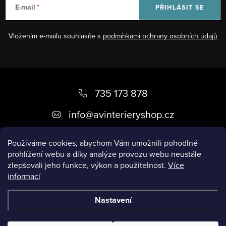
E-mail
PŘIHLÁSIT SE
Vložením e-mailu souhlasíte s
podmínkami ochrany osobních údajů
Z
á
735 173 878
p
info
@
avinterieryshop.cz
a
t
Používáme cookies, abychom Vám umožnili pohodlné
prohlížení webu a díky analýze provozu webu neustále
í
zlepšovali jeho funkce, výkon a použitelnost.
Více
informací
Užitečné informace
Nastavení
Copyright 2026
AV Interiéry
. Všechna práva vyhrazena.