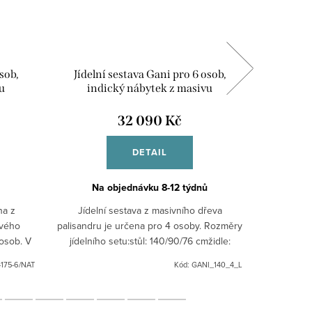
sob,
Jídelní sestava Gani pro 6 osob,
Koup
u
indický nábytek z masivu
koupe
32 090 Kč
DETAIL
Na objednávku 8-12 týdnů
Na
na z
Jídelní sestava z masivního dřeva
Koupeln
ového
palisandru je určena pro 4 osoby. Rozměry
mas
 osob. V
jídelního setu:stůl: 140/90/76 cmžidle:
ce nás
45/45/110 cmlavice: 140/45/40 Indický
175-6/NAT
Kód:
GANI_140_4_L
stylový nábytek z...