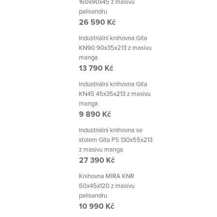
160x90x45 z masivu
palisandru
26 590 Kč
Industriální knihovna Gita
KN90 90x35x213 z masivu
manga
13 790 Kč
Industriální knihovna Gita
KN45 45x35x213 z masivu
manga
9 890 Kč
Industriální knihovna se
stolem Gita PS 130x55x213
z masivu manga
27 390 Kč
Knihovna MIRA KNR
60x45x120 z masívu
palisandru
10 990 Kč