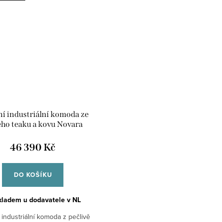
í industriální komoda ze
ého teaku a kovu Novara
46 390 Kč
DO KOŠÍKU
kladem u dodavatele v NL
 industriální komoda z pečlivě