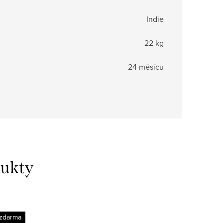
Indie
22 kg
24 měsíců
dukty
zdarma