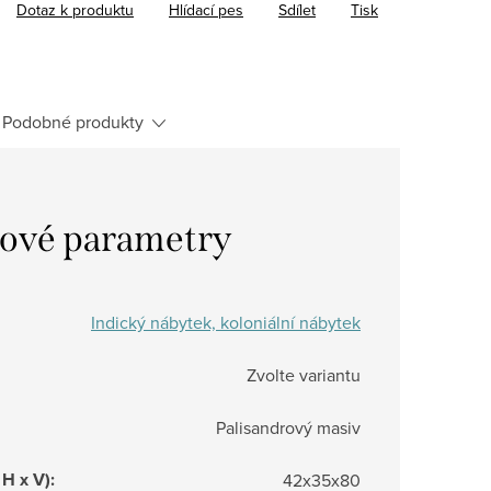
Dotaz k produktu
Hlídací pes
Sdílet
Tisk
Podobné produkty
ové parametry
Indický nábytek, koloniální nábytek
Zvolte variantu
Palisandrový masiv
 H x V)
:
42x35x80