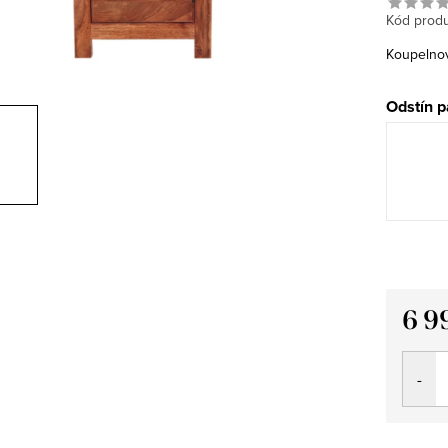
Kód produ
Koupelnov
Odstín p
6 9
Měrná
cena: