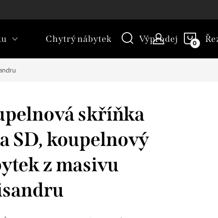
kt
Novinky
Blog
Slovník pojmů
NÁKU
ku
Chytrý nábytek
Výprodej
Ře
KOŠÍ
sandru
pelnová skříňka
a SD, koupelnový
ytek z masivu
isandru