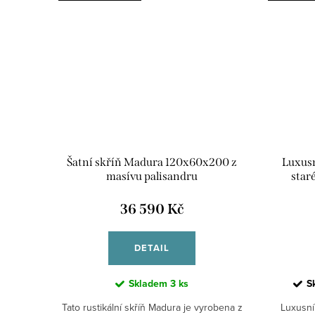
Šatní skříň Madura 120x60x200 z
Luxusn
masívu palisandru
star
36 590 Kč
DETAIL
Skladem
3 ks
S
Tato rustikální skříň Madura je vyrobena z
Luxusní