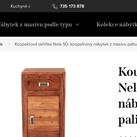
Kuchyně a vestavný nábytek
735 173 878
Katalogy ke stažení
Konta
ábytek z masivu podle typu
Kolekce nábyt
ek
Koupelnová skříňka Nela SD, koupelnový nábytek z masivu pali
Kou
Nel
náb
pal