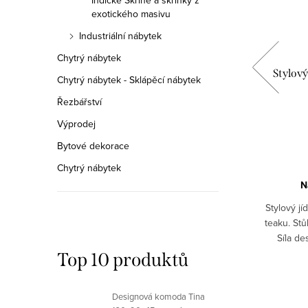
Indické Skříně a skříňky z
exotického masivu
Industriální nábytek
Chytrý nábytek
3 z
Psací stůl 160x80x80 palisnadr PS 2,
Stylový
Chytrý nábytek - Sklápěcí nábytek
dřeva
indický nábytek z masivu
Řezbářství
25 190 Kč
Výprodej
Bytové dekorace
DETAIL
Chytrý nábytek
Skladem
2 ks
N
Stylový jí
ního
Psací stůl z masivního dřeva palisandru.
teaku. St
V stolek
Indický stylový nábytek z masivu.
Síla d
itý na
bytek.
Top 10 produktů
Kód:
TV_3
Kód:
PS_2
Designová komoda Tina