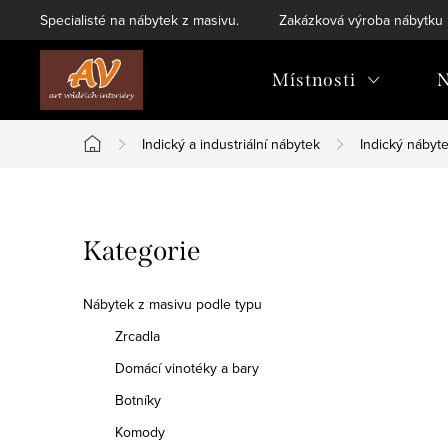
Přejít
Specialisté na nábytek z masivu.
Zakázková výroba nábytku
na
obsah
Místnosti
N
Indický a industriální nábytek
Indický nábyt
Domů
P
Přeskočit
Kategorie
o
kategorie
s
Nábytek z masivu podle typu
t
Zrcadla
Domácí vinotéky a bary
r
Botníky
a
Komody