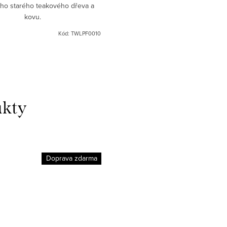
ho starého teakového dřeva a
kovu.
Kód:
TWLPF0010
Doprava zdarma