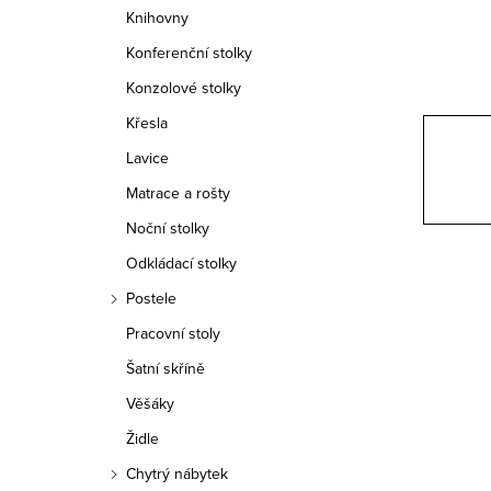
n
Knihovny
n
Konferenční stolky
í
Konzolové stolky
Křesla
p
Lavice
a
Matrace a rošty
n
Noční stolky
e
Odkládací stolky
Postele
l
Pracovní stoly
Šatní skříně
Věšáky
Židle
Chytrý nábytek