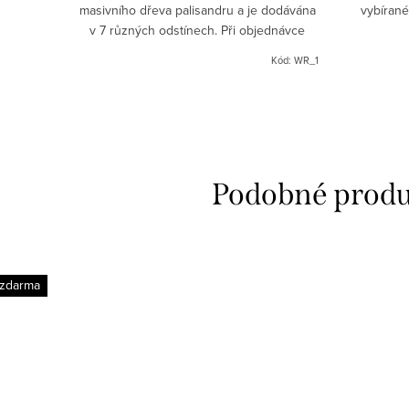
masivního dřeva palisandru a je dodávána
vybírané
v 7 různých odstínech. Při objednávce
nutné upřesnit."Nedokonalé" opracování je
Kód:
WR_1
předností...
 zdarma