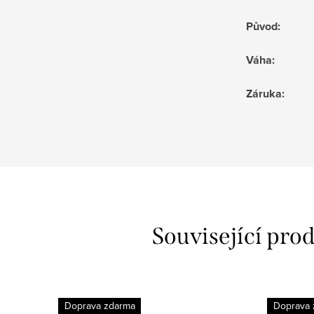
Původ
:
Váha
:
Záruka
:
Související pro
Doprava zdarma
Doprava 