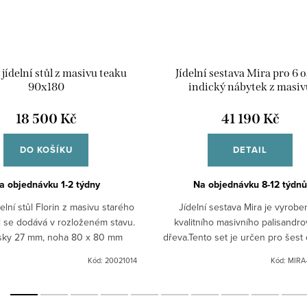
 jídelní stůl z masivu teaku
Jídelní sestava Mira pro 6 o
90x180
indický nábytek z masiv
18 500 Kč
41 190 Kč
DO KOŠÍKU
DETAIL
a objednávku 1-2 týdny
Na objednávku 8-12 týdnů
delní stůl Florin z masivu starého
Jídelní sestava Mira je vyrobe
ůl se dodává v rozloženém stavu.
kvalitního masivního palisandr
esky 27 mm, noha 80 x 80 mm
dřeva.Tento set je určen pro šest
případě požadavku jiné kombina
Kód:
20021014
Kód:
MIRA-
neváhejte kontaktovat....