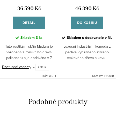
36 590 Kč
46 390 Kč
DETAIL
DO KOŠÍKU
Skladem
3 ks
Skladem u dodavatele v NL
Tato rustikální skříň Madura je
Luxusní industriální komoda z
vyrobena z masivního dřeva
pečlivě vybíraného starého
palisandru a je dodávána v 7
teakového dřeva a kovu.
různých odstínech. Při
Dostupné varianty
+ další
objednávce nutné
upřesnit."Nedokonalé"
Kód:
WR_1
Kód:
TWLPF0010
opracování je předností...