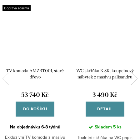
Doprava zdarma
TV komoda AMZBT001, staré
WC skříňka K SK, koupelnový
dřevo
nábytek z masivu palisandru
53 740 Kč
3 490 Kč
DO KOŠÍKU
DETAIL
Na objednávku 6-8 týdnů
Skladem
5 ks
Exkluzivní TV komoda z masívu
Toaletní skříňka na WC papír,