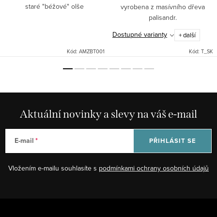
staré "béžové" olše
vyrobena z masívního dřeva
palisandr.
Dostupné varianty
+ další
Kód:
AMZBT001
Kód:
T_SK
Aktuální novinky a slevy na váš e-mail
E-mail
PŘIHLÁSIT SE
Vložením e-mailu souhlasíte s
podmínkami ochrany osobních údajů
Z