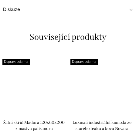
Diskuze
Související produkty
Doprava zdarma
Doprava zdarma
Šatní skříň Madura 120x60x200
Luxusní industriální komoda ze
z masívu palisandru
starého teaku a kovu Novara