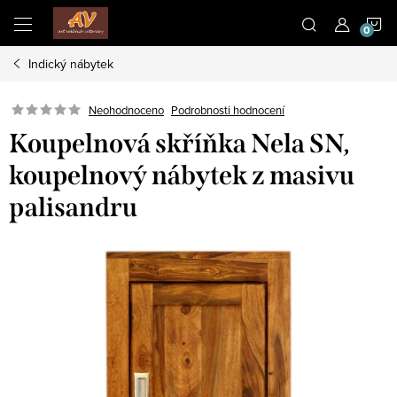
Přejít
N
na
obsah
Indický nábytek
K
Neohodnoceno
Podrobnosti hodnocení
Koupelnová skříňka Nela SN,
koupelnový nábytek z masivu
palisandru