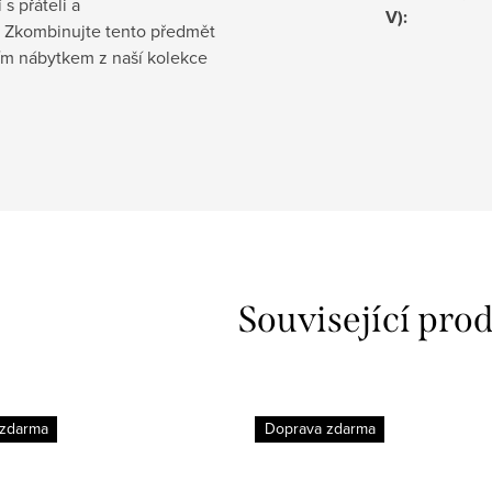
 s přáteli a
V)
:
. Zkombinujte tento předmět
ním nábytkem z naší kolekce
Související pro
 zdarma
Doprava zdarma