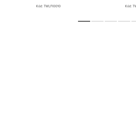
/pravá.
Kód:
TWLFI0010
Kód:
T