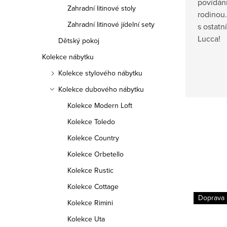
povídání
Zahradní litinové stoly
rodinou
Zahradní litinové jídelní sety
s ostat
Lucca!
Dětský pokoj
Kolekce nábytku
Kolekce stylového nábytku
Kolekce dubového nábytku
Kolekce Modern Loft
Kolekce Toledo
Kolekce Country
Kolekce Orbetello
Kolekce Rustic
Kolekce Cottage
Doprava zdarma
Doprava
Kolekce Rimini
Novinka
Kolekce Uta