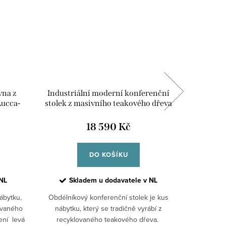
vna z
Industriální moderní konferenční
Indust
Lucca-
stolek z masivního teakového dřeva
stolek z
Lucca
18 590 Kč
DO KOŠÍKU
NL
Skladem u dodavatele v NL
S
ábytku,
Obdélníkový konferenční stolek je kus
Odkláda
ovaného
nábytku, který se tradičně vyrábí z
moderní 
ení levá
recyklovaného teakového dřeva.
řemesln