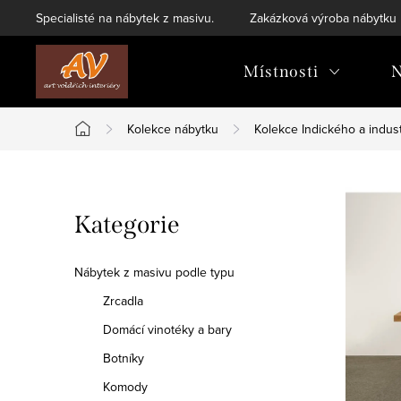
Přejít
Specialisté na nábytek z masivu.
Zakázková výroba nábytku
na
obsah
Místnosti
N
Kolekce nábytku
Kolekce Indického a indust
Domů
P
Přeskočit
Kategorie
o
kategorie
s
Nábytek z masivu podle typu
t
Zrcadla
Domácí vinotéky a bary
r
Botníky
a
Komody