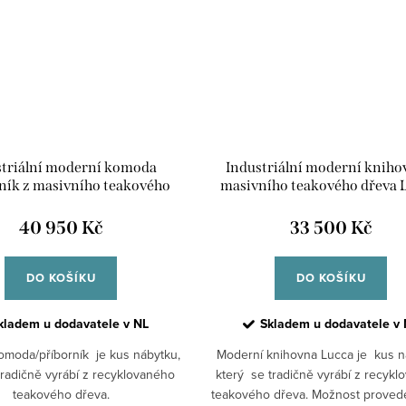
striální moderní komoda
Industriální moderní kniho
ník z masivního teakového
masivního teakového dřeva 
dřeva Lucca
levá
40 950 Kč
33 500 Kč
DO KOŠÍKU
DO KOŠÍKU
kladem u dodavatele v NL
Skladem u dodavatele v 
omoda/příborník je kus nábytku,
Moderní knihovna Lucca je kus n
tradičně vyrábí z recyklovaného
který se tradičně vyrábí z recykl
teakového dřeva.
teakového dřeva. Možnost proved