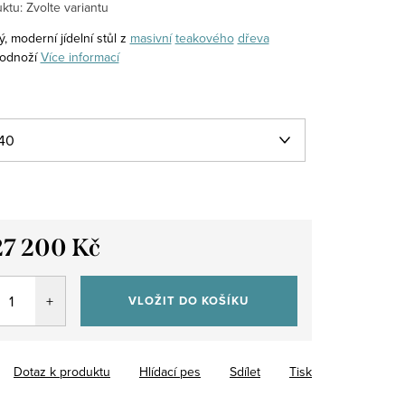
ktu:
Zvolte variantu
 moderní jídelní stůl z
masivní
teakového
dřeva
odnoží
Více informací
27 200 Kč
VLOŽIT DO KOŠÍKU
Dotaz k produktu
Hlídací pes
Sdílet
Tisk