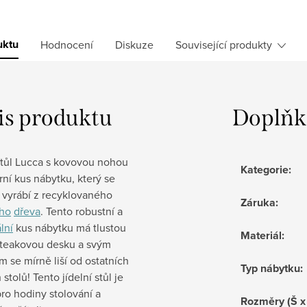
uktu
Hodnocení
Diskuze
Související produkty
is produktu
Doplňk
stůl Lucca s kovovou nohou
Kategorie
:
ní kus nábytku, který se
 vyrábí z recyklovaného
Záruka
:
ho
dřeva
. Tento robustní a
lní
kus nábytku má tlustou
Materiál
:
teakovou desku a svým
 se mírně liší od ostatních
Typ nábytku
:
 stolů! Tento jídelní stůl je
pro hodiny stolování a
Rozměry (Š x