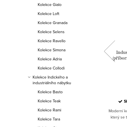
Kolekce Gialo
Kolekce Loft
Kolekce Granada
Kolekce Selens
Kolekce Ravello
Kolekce Simona
ádací
Jídelní industriální stůl z masivního
Indu
o dřeva
teakového dřeva Lucca
/příbor
Kolekce Adria
Kolekce Collodi
27 200 Kč
od
Kolekce Indického a
industriálního nábytku
DETAIL
Kolekce Basto
Kolekce Teak
 NL
Skladem u dodavatele v NL
S
Kolekce Rami
ca je
Jídelní stůl Lucca s kovovou nohou je
Moderní k
yroben
moderní kus nábytku, který se tradičně
který se 
Kolekce Tara
vaného
vyrábí z recyklovaného teakového dřeva.