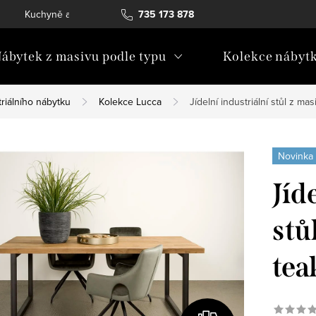
Kuchyně a vestavný nábytek
735 173 878
Katalogy ke stažení
Konta
ábytek z masivu podle typu
Kolekce nábyt
riálního nábytku
Kolekce Lucca
Jídelní industriální stůl z m
Novinka
Jíd
stů
tea