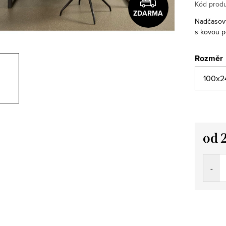
Kód produ
ZDARMA
Nadčasový,
s kovou p
Rozměr
od
Měrná
cena: