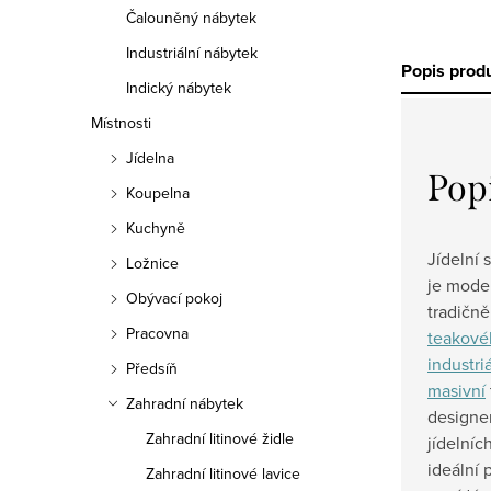
Čalouněný nábytek
Industriální nábytek
Popis prod
Indický nábytek
Místnosti
Jídelna
Pop
Koupelna
Kuchyně
Jídelní 
Ložnice
je moder
Obývací pokoj
tradičně
Pracovna
teakové
industriá
Předsíň
masivní
Zahradní nábytek
designem
Zahradní litinové židle
jídelních
ideální 
Zahradní litinové lavice