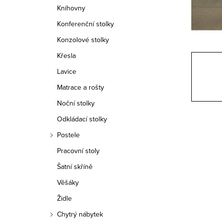
n
Knihovny
n
Konferenční stolky
í
Konzolové stolky
Křesla
p
Lavice
a
Matrace a rošty
n
Noční stolky
e
Odkládací stolky
Postele
l
Pracovní stoly
Šatní skříně
Věšáky
Židle
Chytrý nábytek