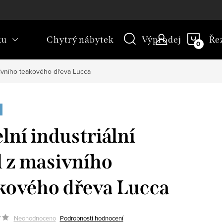
kt
Novinky
Blog
Slovník pojmů
NÁKU
ku
Chytrý nábytek
Výprodej
Ře
KOŠÍ
asivního teakového dřeva Lucca
elní industriální
l z masivního
kového dřeva Lucca
Neohodnoceno
Podrobnosti hodnocení