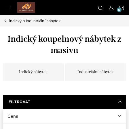
Přejít
N
na
obsah
Indický a industriální nábytek
K
Indický koupelnový nábytek z
masivu
Indický nábytek
Industriální nábytek
FILTROVAT
Cena