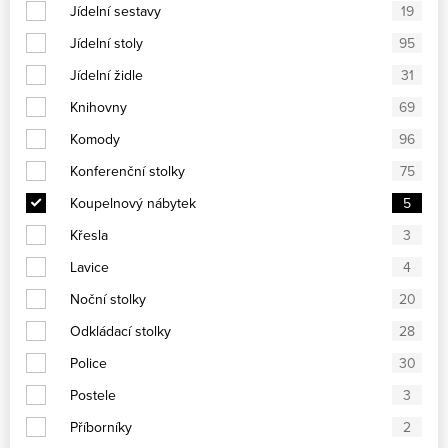
Jídelní sestavy
19
Jídelní stoly
95
Jídelní židle
31
Knihovny
69
Komody
96
Konferenční stolky
75
Koupelnový nábytek
5
Křesla
3
Lavice
4
Noční stolky
20
Odkládací stolky
28
Police
30
Postele
3
Příborníky
2