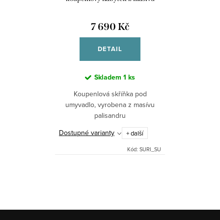
palisandru
7 690 Kč
DETAIL
Skladem
1 ks
Koupenlová skříňka pod
umyvadlo, vyrobena z masívu
palisandru
Dostupné varianty
+ další
Kód:
SURI_SU
O
v
l
á