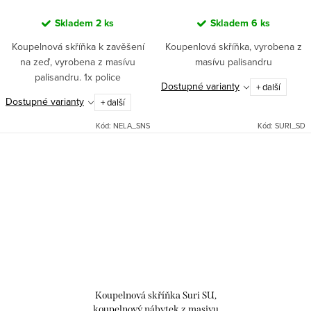
Skladem
2 ks
Skladem
6 ks
Koupelnová skříňka k zavěšení
Koupenlová skříňka, vyrobena z
na zeď, vyrobena z masívu
masívu palisandru
palisandru. 1x police
Dostupné varianty
+ další
Dostupné varianty
+ další
Kód:
NELA_SNS
Kód:
SURI_SD
Koupelnová skříňka Suri SU,
koupelnový nábytek z masivu