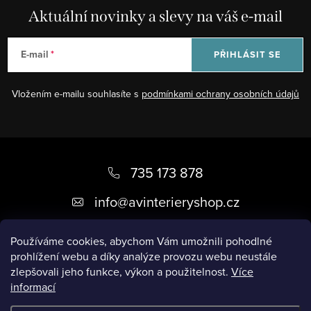
d
Aktuální novinky a slevy na váš e-mail
a
c
E-mail
PŘIHLÁSIT SE
í
p
Vložením e-mailu souhlasíte s
podmínkami ochrany osobních údajů
r
v
k
Z
y
á
735 173 878
v
ý
p
info
@
avinterieryshop.cz
p
a
i
t
Používáme cookies, abychom Vám umožnili pohodlné
s
prohlížení webu a díky analýze provozu webu neustále
í
u
zlepšovali jeho funkce, výkon a použitelnost.
Více
informací
Užitečné informace