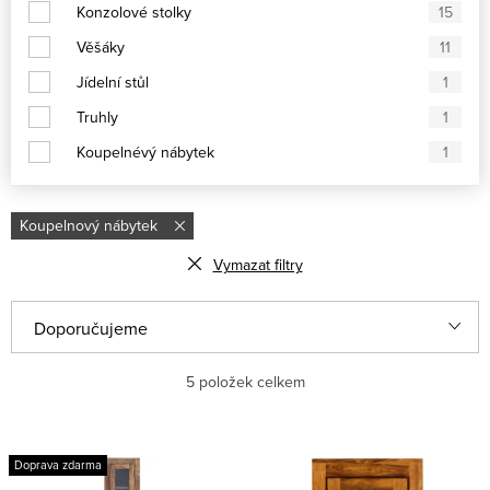
Konzolové stolky
15
Věšáky
11
Jídelní stůl
1
Truhly
1
Koupelnévý nábytek
1
Koupelnový nábytek
Vymazat filtry
Ř
Doporučujeme
a
Nejlevnější
5
položek celkem
z
e
Nejdražší
V
n
Doprava zdarma
ý
Nejprodávanější