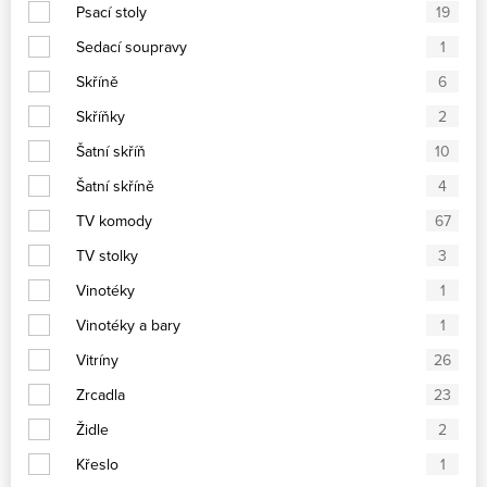
Psací stoly
19
Sedací soupravy
1
Skříně
6
Skříňky
2
Šatní skříň
10
Šatní skříně
4
TV komody
67
TV stolky
3
Vinotéky
1
Vinotéky a bary
1
Vitríny
26
Zrcadla
23
Židle
2
Křeslo
1