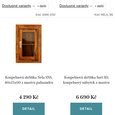
Dostupné varianty
Dostupné varianty
+ další
+ další
Kód:
GANI_KSV
Kód:
NELA_SN
Koupelnová skříňka Nela SNS,
Koupelnová skříňka Suri SD,
40x15x60 z masivu palisandru
koupelnový nábytek z masivu
palisandru
4 190 Kč
6 690 Kč
DETAIL
DETAIL