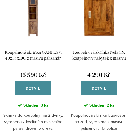
í
p
p
Abecedně
i
r
s
o
p
d
r
u
Koupelnová skříňka GANI KSV,
Koupelnová skříňka Nela SN,
o
k
40x35x190, z masivu palisandr
koupelnový nábytek z masivu
d
palisandru
t
u
15 590 Kč
4 290 Kč
ů
k
DETAIL
DETAIL
t
ů
Skladem
3 ks
Skladem
2 ks
Skříňka do koupelny má 2 dvířky.
Koupelnová skříňka k zavěšení
Vyrobena z kvalitního masivního
na zeď, vyrobena z masívu
palisandrového dřeva.
palisandru. 1x police