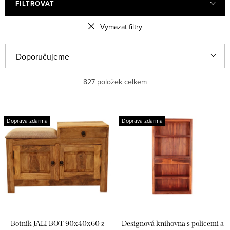
FILTROVAT
Vymazat filtry
Ř
Doporučujeme
a
Nejlevnější
827
položek celkem
z
e
Nejdražší
V
n
Doprava zdarma
Doprava zdarma
ý
Nejprodávanější
í
p
p
Abecedně
i
r
s
o
p
d
r
u
Botník JALI BOT 90x40x60 z
Designová knihovna s policemi a