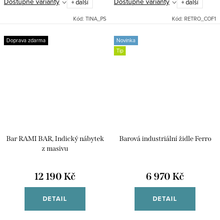
Dostupné varianty
Dostupné varianty
+ další
+ další
stůl má tři šuplíky a 1 dvířka.
šířka hrany 6cm. Dodáváno v
rozloženém stavu....
Kód:
TINA_PS
Kód:
RETRO_COF1
Doprava zdarma
Novinka
Tip
Bar RAMI BAR, Indický nábytek
Barová industriální židle Ferro
z masivu
12 190 Kč
6 970 Kč
DETAIL
DETAIL