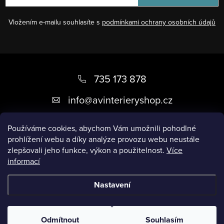
y
n
v
í
Vložením e-mailu souhlasíte s
podmínkami ochrany osobních údajů
ý
p
i
Z
s
á
735 173 878
u
p
info
@
avinterieryshop.cz
a
t
Používáme cookies, abychom Vám umožnili pohodlné
prohlížení webu a díky analýze provozu webu neustále
í
zlepšovali jeho funkce, výkon a použitelnost.
Více
informací
Užitečné informace
Nastavení
Copyright 2026
AV Interiéry
. Všechna práva vyhrazena.
Odmítnout
Souhlasím