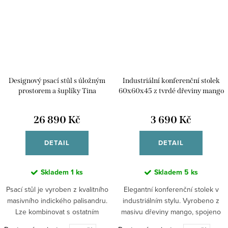
Designový psací stůl s úložným
Industriální konferenční stolek
prostorem a šuplíky Tina
60x60x45 z tvrdé dřeviny mango
160x80x76 z masivu palisandru
RETRO COF 1
26 890 Kč
3 690 Kč
DETAIL
DETAIL
Skladem
1 ks
Skladem
5 ks
Psací stůl je vyroben z kvalitního
Elegantní konferenční stolek v
masivního indického palisandru.
industriálním stylu. Vyrobeno z
Lze kombinovat s ostatním
masivu dřeviny mango, spojeno
nábytkem kolekce Tina . Psací
rámovou kovovou konstrukcí,