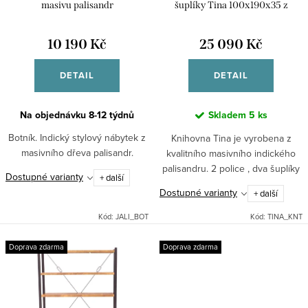
o
k
masivu palisandr
šuplíky Tina 100x190x35 z
d
masivu palisandru
t
u
10 190 Kč
25 090 Kč
ů
k
DETAIL
DETAIL
t
ů
Na objednávku 8-12 týdnů
Skladem
5 ks
Botník. Indický stylový nábytek z
Knihovna Tina je vyrobena z
masivního dřeva palisandr.
kvalitního masivního indického
palisandru. 2 police , dva šuplíky
Dostupné varianty
+ další
Dostupné varianty
+ další
Kód:
JALI_BOT
Kód:
TINA_KNT
Doprava zdarma
Doprava zdarma