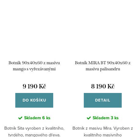
Botník 90x40x60 z masívu
Botník MIRA BT 90x40x60 z
mango s vyřezávanými
masívu palisandru
ornamenty - SITA BT
9 190 Kč
8 190 Kč
DO KOŠÍKU
DETAIL
Skladem
6 ks
Skladem
3 ks
Botník Sita vyroben z kvalitního,
Botník z masivu Mira. Vyroben z
tvrdého, mangového dřeva.
kvalitního masivního