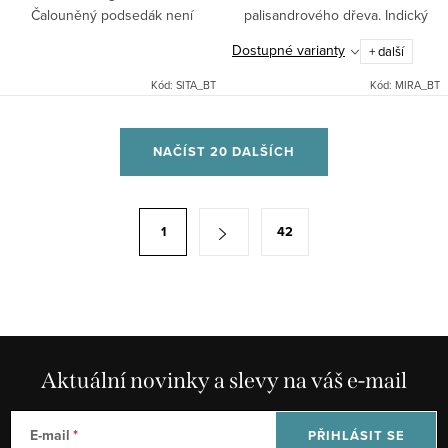
Čalouněný podsedák není
palisandrového dřeva. Indický
součástí. (bez laku)
stylový nábytek.
Dostupné varianty
+ další
Kód:
SITA_BT
Kód:
MIRA_BT
O
NAČÍST 20 DALŠÍCH
v
l
á
S
1
42
d
t
a
r
c
á
í
n
p
k
r
Aktuální novinky a slevy na váš e-mail
o
v
v
k
á
E-mail
PŘIHLÁSIT SE