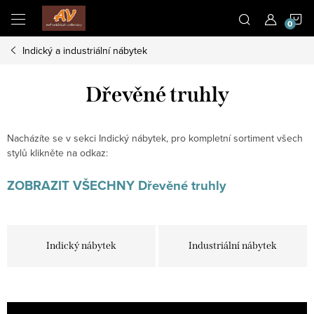
Přejít
N
na
obsah
Indický a industriální nábytek
K
Dřevěné truhly
Nacházíte se v sekci Indický nábytek, pro kompletní sortiment všech
stylů klikněte na odkaz:
ZOBRAZIT VŠECHNY Dřevěné truhly
Indický nábytek
Industriální nábytek