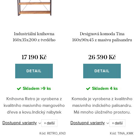
Industriální knihovna
Designová komoda Tina
160x35x200 z tvrdého
160x90x45 z masivu palisandru
recyklovaného dřeva RETRO KN3
17 190 Kč
26 590 Kč
DETAIL
DETAIL
Skladem
>9 ks
Skladem
4 ks
Knihovna Retro je vyrobena z
Komoda je vyrobena z kvalitního
kvalitního masivního mangového
masivního indického palisandru.
dřeva a kovu.Indický nábytek
Má mnoho úložného prostoru.
mango masiv.
Nábytek Tina je vyráběný tradiční
Dostupné varianty
Dostupné varianty
+ další
+ další
technologií přímo v zemích svého
původu. Suky,...
Kód:
RETRO_KN3
Kód:
TINA_KMK