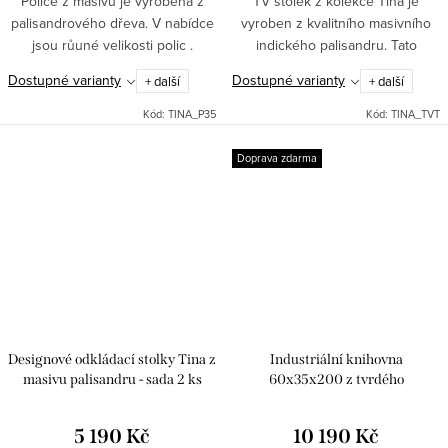
Police z masivu je vyrobena z
TV stolek z kolekce Tina je
palisandrového dřeva. V nabídce
vyroben z kvalitního masivního
jsou růuné velikosti polic .
indického palisandru. Tato
Kolekce Tina nabízí nábytek do
kolekce nabízí hned několikt typů
Dostupné varianty
Dostupné varianty
+ další
+ další
celého vašeho bytu - komody,
tv stolků - s úložným prostorem,
postele, lavice , židle,...
policemi.
Kód:
TINA_P35
Kód:
TINA_TVT
Doprava zdarma
Designové odkládací stolky Tina z
Industriální knihovna
masivu palisandru - sada 2 ks
60x35x200 z tvrdého
mangového dřeva RETRO-KN1
5 190 Kč
10 190 Kč