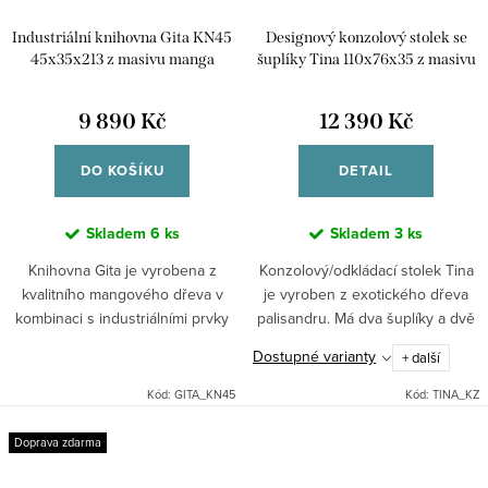
Industriální knihovna Gita KN45
Designový konzolový stolek se
45x35x213 z masivu manga
šuplíky Tina 110x76x35 z masivu
palisandru
9 890 Kč
12 390 Kč
DO KOŠÍKU
DETAIL
Skladem
6 ks
Skladem
3 ks
Knihovna Gita je vyrobena z
Konzolový/odkládací stolek Tina
kvalitního mangového dřeva v
je vyroben z exotického dřeva
kombinaci s industriálními prvky
palisandru. Má dva šuplíky a dvě
kovu. Dřevo je pevné a vyzařuje
odkládací plochy . Je vyroben tak
Dostupné varianty
+ další
teplo. Dodáváno v demontu.
aby ladil s celou kolekcí a dal se...
Indický koloniální nábytek...
Kód:
GITA_KN45
Kód:
TINA_KZ
Doprava zdarma