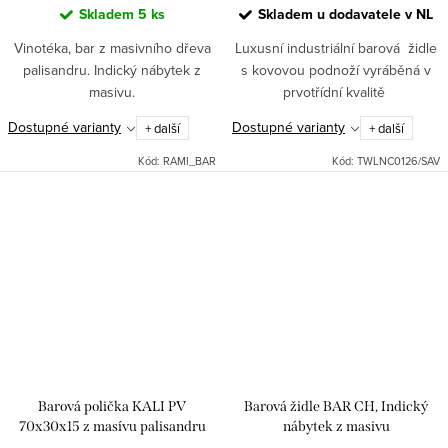
Skladem
5 ks
Skladem u dodavatele v NL
Vinotéka, bar z masivního dřeva
Luxusní industriální barová židle
palisandru. Indický nábytek z
s kovovou podnoží vyráběná v
masivu.
prvotřídní kvalitě
Dostupné varianty
Dostupné varianty
+ další
+ další
Kód:
RAMI_BAR
Kód:
TWLNC0126/SAV
Barová polička KALI PV
Barová židle BAR CH, Indický
70x30x15 z masívu palisandru
nábytek z masivu