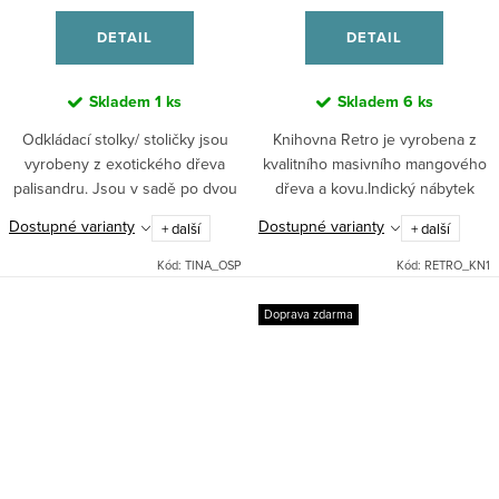
DETAIL
DETAIL
Skladem
1 ks
Skladem
6 ks
Odkládací stolky/ stoličky jsou
Knihovna Retro je vyrobena z
vyrobeny z exotického dřeva
kvalitního masivního mangového
palisandru. Jsou v sadě po dvou
dřeva a kovu.Indický nábytek
kusech , zapadají do sebe , jak je
mango masiv.
Dostupné varianty
Dostupné varianty
+ další
+ další
vidět na fotce . Skvěle se hodí k
nábytku...
Kód:
TINA_OSP
Kód:
RETRO_KN1
Doprava zdarma