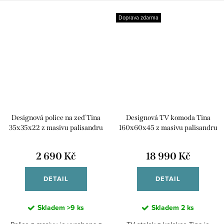
Doprava zdarma
Designová police na zeď Tina
Designová TV komoda Tina
35x35x22 z masivu palisandru
160x60x45 z masivu palisandru
2 690 Kč
18 990 Kč
DETAIL
DETAIL
Skladem
>9 ks
Skladem
2 ks