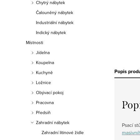
Chytrý nábytek
Čalouněný nábytek
Industriální nábytek
Indický nábytek
Místnosti
Jídelna
Koupelna
Popis prod
Kuchyně
Ložnice
Obývací pokoj
Pop
Pracovna
Předsíň
Zahradní nábytek
Psací st
masivní
Zahradní litinové židle