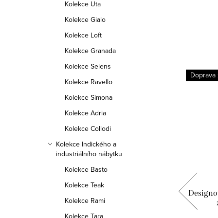
Kolekce Uta
Kolekce Gialo
Kolekce Loft
Kolekce Granada
Kolekce Selens
Doprava
Kolekce Ravello
Kolekce Simona
Kolekce Adria
Kolekce Collodi
Kolekce Indického a
industriálního nábytku
Kolekce Basto
Kolekce Teak
z masivu
Designový botník Tina 120x50x40 z
Designo
Kolekce Rami
masivu palisandr
Kolekce Tara