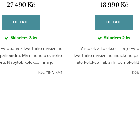
27 490 Kč
18 990 Kč
DETAIL
DETAIL
Skladem
3 ks
Skladem
2 ks
vyrobena z kvalitního masivního
TV stolek z kolekce Tina je vyr
 palisandru. Má mnoho úložného
kvalitního masivního indického pal
oru. Nábytek kolekce Tina je
Tato kolekce nabízí hned několikt 
ý tradiční technologií přímo v
stolků - s úložným prostorem, po
Kód:
TINA_KMT
Kód:
zemích svého...