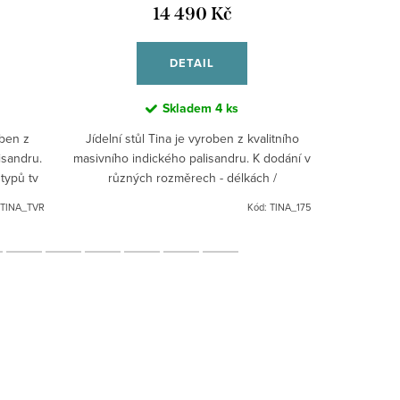
14 490 Kč
DETAIL
Skladem
4 ks
oben z
Jídelní stůl Tina je vyroben z kvalitního
Lavice je 
isandru.
masivního indického palisandru. K dodání v
indickéh
typů tv
různých rozměrech - délkách /
náby
licemi.
120,140,175,200 cm /
TINA_TVR
Kód:
TINA_175