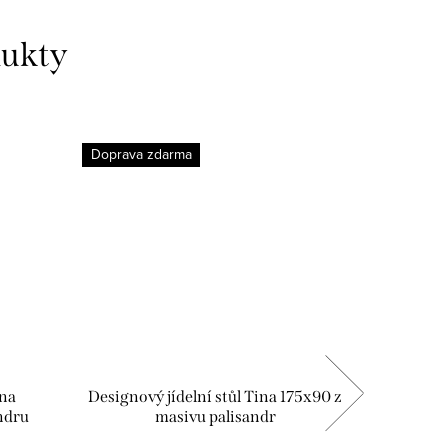
dukty
Doprava zdarma
na
Designový jídelní stůl Tina 175x90 z
Design
ndru
masivu palisandr