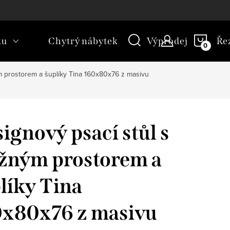
kt
Novinky
Blog
Slovník pojmů
NÁKU
ku
Chytrý nábytek
Výprodej
Ře
KOŠÍ
m prostorem a šuplíky Tina 160x80x76 z masivu
ignový psací stůl s
žným prostorem a
líky Tina
x80x76 z masivu