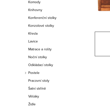
Komody
n
Knihovny
n
Konferenční stolky
í
Konzolové stolky
Křesla
p
Lavice
a
Matrace a rošty
n
Noční stolky
e
Odkládací stolky
Postele
l
Pracovní stoly
Šatní skříně
Věšáky
Židle