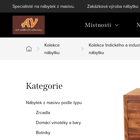
Přejít
Specialisté na nábytek z masivu.
Zakázková výroba nábytku
na
obsah
Místnosti
N
Kolekce
Kolekce Indického a indust
Domů
nábytku
nábytku
P
Přeskočit
Kategorie
o
kategorie
s
Nábytek z masivu podle typu
t
Zrcadla
Domácí vinotéky a bary
r
Botníky
a