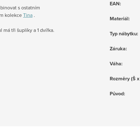
EAN
:
binovat s ostatním
m kolekce
Tina
.
Materiál
:
l má tři šuplíky a 1 dvířka.
Typ nábytku
:
Záruka
:
Váha
:
Rozměry (Š x
Původ
: