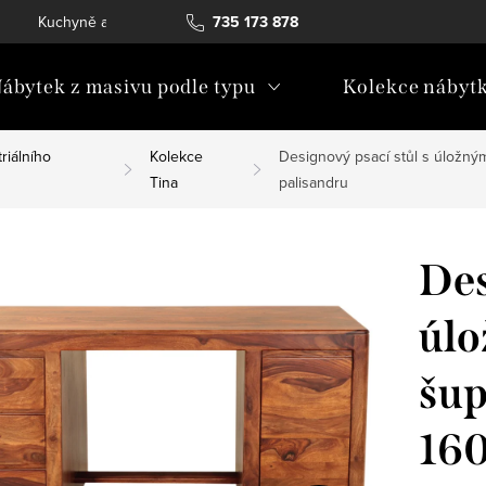
Kuchyně a vestavný nábytek
735 173 878
Katalogy ke stažení
Konta
ábytek z masivu podle typu
Kolekce nábyt
riálního
Kolekce
Designový psací stůl s úložný
Tina
palisandru
Des
úlo
šup
160