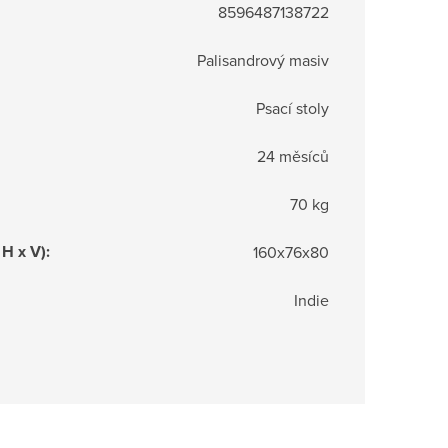
8596487138722
Palisandrový masiv
Psací stoly
24 měsíců
70 kg
 H x V)
:
160x76x80
Indie