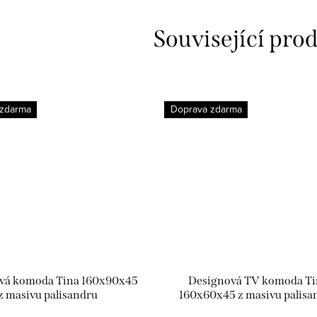
Související pro
 zdarma
Doprava zdarma
vá komoda Tina 160x90x45
Designová TV komoda Ti
z masivu palisandru
160x60x45 z masivu palisa