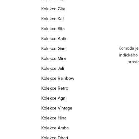
8 990 Kč
Kolekce Gita
Kolekce Kali
DETAIL
Kolekce Sita
Skladem
2 ks
Kolekce Antic
alitního
Botník z masivu je vyroben z
Komoda je 
Kolekce Gani
. Tato
palisandrového dřeva Kolekce Tina nabízí i
indického
Kolekce Mira
 .
věšáky , zrcadla které skvěle doplní váš
prost
Kolekce Jali
halu .chodbu či zádveří. Nábytek Tina je
vyráběn
d:
TINA_CH
Kód:
TINA_BT
vyráběný tradiční...
Kolekce Rainbow
Kolekce Retro
Kolekce Agni
Kolekce Vintage
Kolekce Hina
Kolekce Amba
Kolekce Dhari