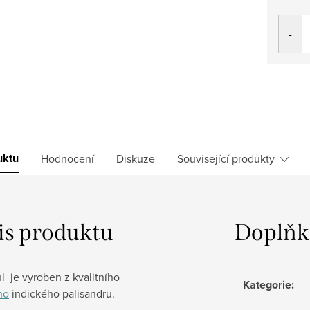
Měrná
cena:
uktu
Hodnocení
Diskuze
Související produkty
is produktu
Doplňk
ůl je vyroben z kvalitního
Kategorie
:
ho
indického palisandru.