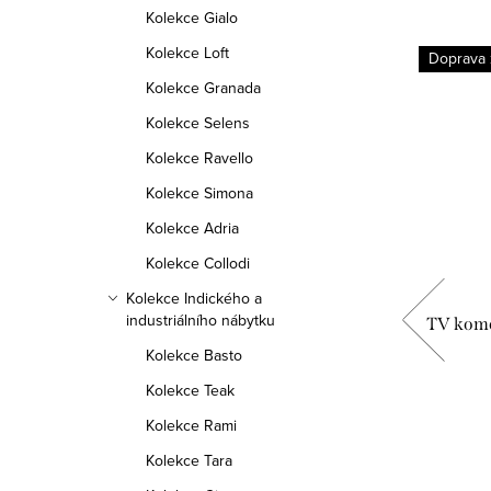
Kolekce Gialo
Kolekce Loft
Doprava
Kolekce Granada
Kolekce Selens
Kolekce Ravello
Kolekce Simona
Kolekce Adria
Kolekce Collodi
Kolekce Indického a
industriálního nábytku
0x76 z
Sada stolků KALI OS, indický nábytek
TV komo
Kolekce Basto
Kolekce Teak
5 890 Kč
Kolekce Rami
DETAIL
Kolekce Tara