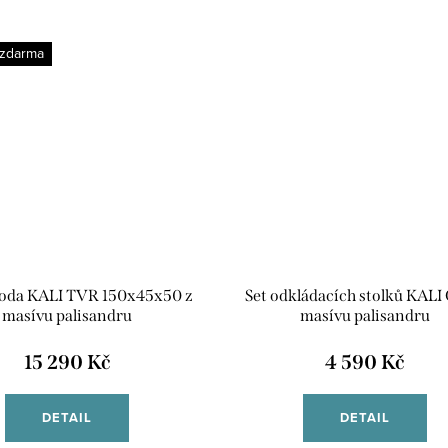
 zdarma
da KALI TVR 150x45x50 z
Set odkládacích stolků KALI
masívu palisandru
masívu palisandru
15 290 Kč
4 590 Kč
DETAIL
DETAIL