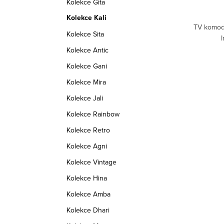
Kolekce Gita
Skladem
3 ks
Kolekce Kali
oben z
Sada odkládacích stolků Kali. Velikosti:
TV komoda
Kolekce Sita
ý stylový
36x36x31cm, 30x30x26 cm, 25x25x21cm
Indický stylový nábytek z masivu palisandr.
Kolekce Antic
Kolekce Gani
d:
KALI_PS
Kód:
KALI_OS
Kolekce Mira
Kolekce Jali
Kolekce Rainbow
Kolekce Retro
Kolekce Agni
Kolekce Vintage
Kolekce Hina
Kolekce Amba
Kolekce Dhari