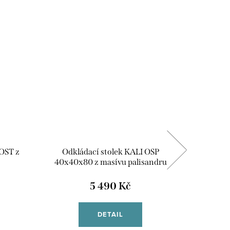
Doprava 
 OST z
Odkládací stolek KALI OSP
TV komo
40x40x80 z masívu palisandru
5 490 Kč
DETAIL