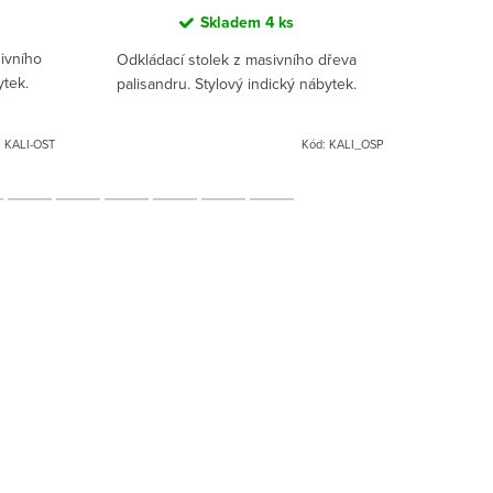
Skladem
4 ks
ivního
Odkládací stolek z masivního dřeva
TV komod
ytek.
palisandru. Stylový indický nábytek.
:
KALI-OST
Kód:
KALI_OSP