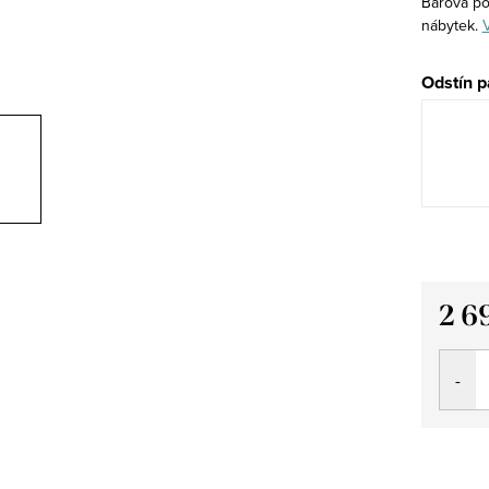
Barová po
nábytek.
V
Odstín p
2 6
Měrná
cena: