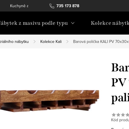
Kuchyně a vestavný nábytek
735 173 878
Katalogy ke stažení
Konta
ábytek z masivu podle typu
Kolekce nábyt
riálního nábytku
Kolekce Kali
Barová polička KALI PV 70x30x
Bar
PV 
pal
Kód produ