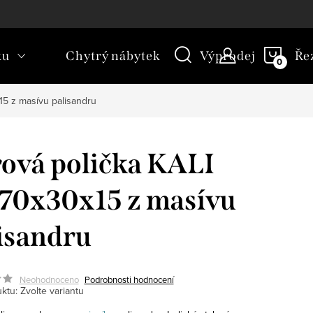
kt
Novinky
Blog
Slovník pojmů
NÁKU
ku
Chytrý nábytek
Výprodej
Ře
KOŠÍ
15 z masívu palisandru
ová polička KALI
70x30x15 z masívu
isandru
Neohodnoceno
Podrobnosti hodnocení
ktu:
Zvolte variantu