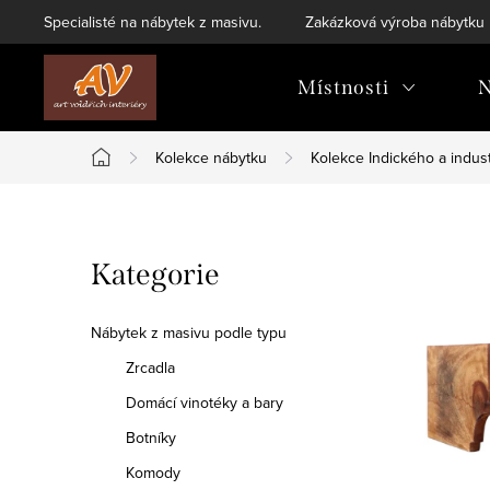
Přejít
Specialisté na nábytek z masivu.
Zakázková výroba nábytku
na
obsah
Místnosti
N
Kolekce nábytku
Kolekce Indického a indust
Domů
P
Přeskočit
Kategorie
o
kategorie
s
Nábytek z masivu podle typu
t
Zrcadla
Domácí vinotéky a bary
r
Botníky
a
Komody