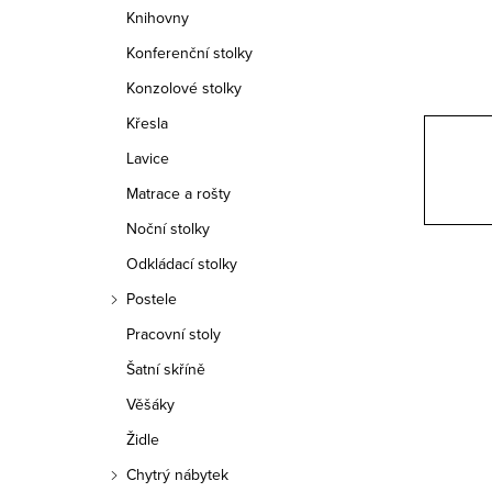
n
Knihovny
n
Konferenční stolky
í
Konzolové stolky
Křesla
p
Lavice
a
Matrace a rošty
n
Noční stolky
e
Odkládací stolky
Postele
l
Pracovní stoly
Šatní skříně
Věšáky
Židle
Chytrý nábytek