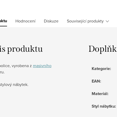
uktu
Hodnocení
Diskuze
Související produkty
is produktu
Doplňk
police, vyrobena z
masivního
Kategorie
:
ru.
EAN
:
stylový nábytek.
Materiál
:
Styl nábytku
: