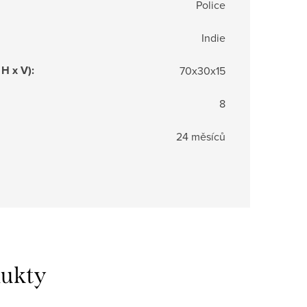
Police
Indie
 H x V)
:
70x30x15
8
24 měsíců
dukty