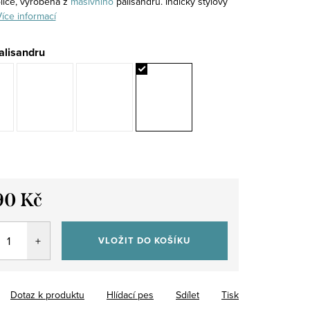
lice, vyrobena z
masivního
palisandru. Indický stylový
íce informací
alisandru
90 Kč
VLOŽIT DO KOŠÍKU
Dotaz k produktu
Hlídací pes
Sdílet
Tisk