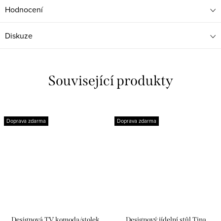
Hodnocení
Diskuze
Související produkty
Doprava zdarma
Doprava zdarma
Designová TV komoda/stolek
Designový jídelní stůl Tina