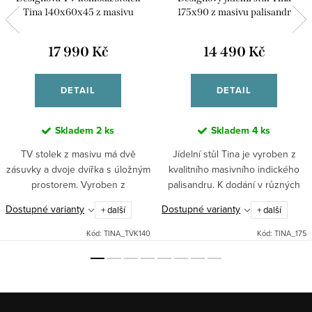
Tina 140x60x45 z masivu
175x90 z masivu palisandr
palisandru
17 990 Kč
14 490 Kč
DETAIL
DETAIL
Skladem
2 ks
Skladem
4 ks
TV stolek z masivu má dvě
Jídelní stůl Tina je vyroben z
zásuvky a dvoje dvířka s úložným
kvalitního masivního indického
prostorem. Vyroben z
palisandru. K dodání v různých
palisandrového dřeva. Stejnou Tv
rozměrech - délkách /
Dostupné varianty
Dostupné varianty
+ další
+ další
komodu máme i v rozměru šířka
120,140,175,200 cm /
200 cm zde Kolekce TINA...
Kód:
TINA_TVK140
Kód:
TINA_175