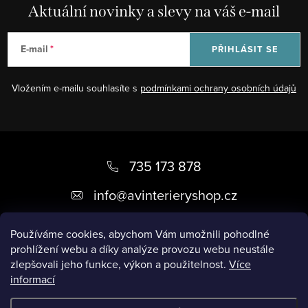
Aktuální novinky a slevy na váš e-mail
E-mail
PŘIHLÁSIT SE
Vložením e-mailu souhlasíte s
podmínkami ochrany osobních údajů
Z
á
735 173 878
p
info
@
avinterieryshop.cz
a
t
Používáme cookies, abychom Vám umožnili pohodlné
prohlížení webu a díky analýze provozu webu neustále
í
zlepšovali jeho funkce, výkon a použitelnost.
Více
informací
Užitečné informace