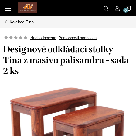
Přejít
N
na
obsah
Kolekce Tina
K
Neohodnoceno
Podrobnosti hodnocení
Designové odkládací stolky
Tina z masivu palisandru - sada
2 ks