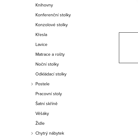
n
Knihovny
n
Konferenční stolky
í
Konzolové stolky
Křesla
p
Lavice
a
Matrace a rošty
n
Noční stolky
e
Odkládací stolky
Postele
l
Pracovní stoly
Šatní skříně
Věšáky
Židle
Chytrý nábytek