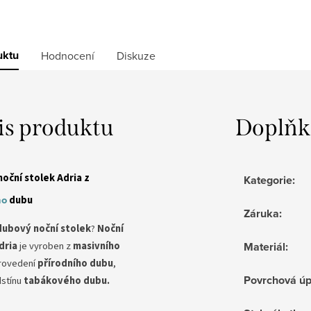
uktu
Hodnocení
Diskuze
is produktu
Doplňk
oční stolek Adria z
Kategorie
:
ho
dubu
Záruka
:
dubový noční stolek
?
Noční
dria
je vyroben z
masivního
Materiál
:
rovedení
přírodního dubu
,
Povrchová ú
dstínu
tabákového dubu
.