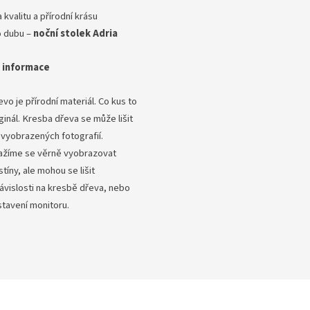
 kvalitu a přírodní krásu
o dubu –
noční stolek Adria
 informace
vo je přírodní materiál. Co kus to
ginál. Kresba dřeva se může lišit
 vyobrazených fotografií.
ažíme se věrně vyobrazovat
tíny, ale mohou se lišit
závislosti na kresbě dřeva, nebo
stavení monitoru.