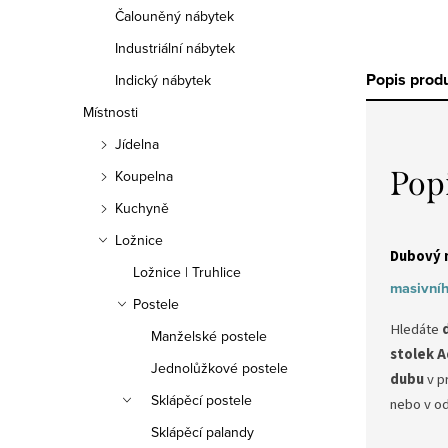
Čalouněný nábytek
Industriální nábytek
Popis prod
Indický nábytek
Místnosti
Jídelna
Pop
Koupelna
Kuchyně
Ložnice
Dubový n
Ložnice | Truhlice
masivní
Postele
Hledáte
Manželské postele
stolek A
Jednolůžkové postele
dubu
v p
Sklápěcí postele
nebo v o
Sklápěcí palandy