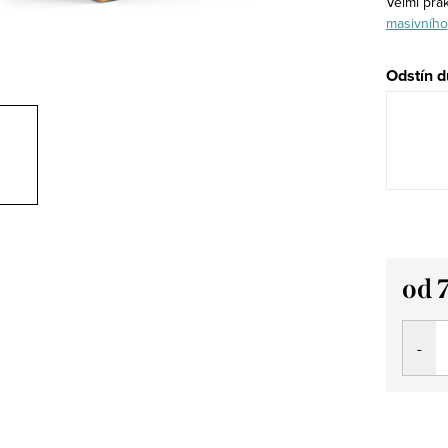
Velmi prak
masivního
Odstín d
od
Měrná
cena: