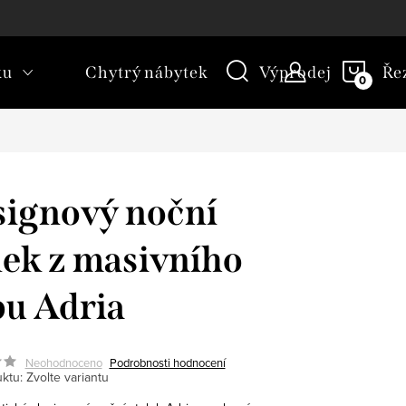
kt
Novinky
Blog
Slovník pojmů
NÁKU
ku
Chytrý nábytek
Výprodej
Ře
KOŠÍ
ignový noční
lek z masivního
u Adria
Neohodnoceno
Podrobnosti hodnocení
ktu:
Zvolte variantu