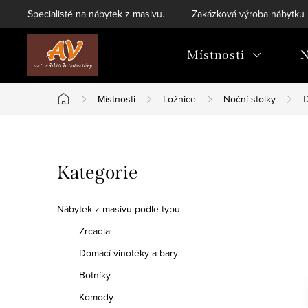
Přejít
Specialisté na nábytek z masivu.
Zakázková výroba nábytku
na
obsah
Místnosti
N
Místnosti
Ložnice
Noční stolky
D
Domů
P
Přeskočit
Kategorie
o
kategorie
s
Nábytek z masivu podle typu
t
Zrcadla
Domácí vinotéky a bary
r
Botníky
a
Komody