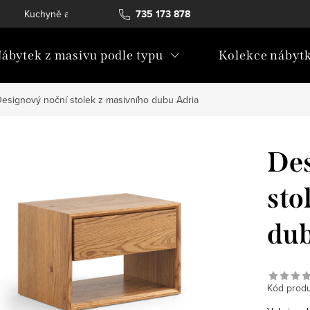
Kuchyně a vestavný nábytek
735 173 878
Katalogy ke stažení
Konta
ábytek z masivu podle typu
Kolekce nábyt
esignový noční stolek z masivního dubu Adria
Des
sto
dub
Kód produ