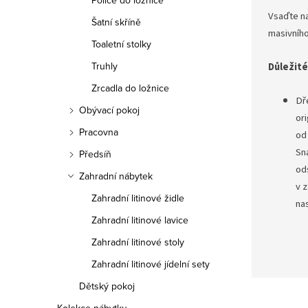
Police do ložnice
Vsaďte na
Šatní skříně
masivníh
Toaletní stolky
Truhly
Důležité
Zrcadla do ložnice
Dře
Obývací pokoj
ori
Pracovna
od
Sn
Předsíň
ods
Zahradní nábytek
v 
Zahradní litinové židle
na
Zahradní litinové lavice
Zahradní litinové stoly
Zahradní litinové jídelní sety
Dětský pokoj