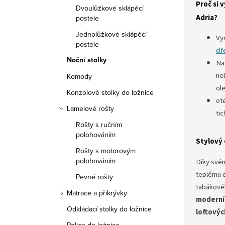
Proč si 
Dvoulůžkové sklápěcí
Adria?
postele
Jednolůžkové sklápěcí
Vy
postele
dř
Noční stolky
Na
ne
Komody
ol
Konzolové stolky do ložnice
ot
Lamelové rošty
tic
Rošty s ručním
polohováním
Stylový 
Rošty s motorovým
polohováním
Díky své
teplému o
Pevné rošty
tabákové
Matrace a přikrývky
moderní
Odkládací stolky do ložnice
loftovýc