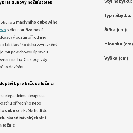
Styl nábytku
:
vybrat dubový noční stolek
Typ nábytku
:
robeno z
masivního dubového
Šířka (cm)
:
eva
s dlouhou životností.
dčasový odstín přírodního,
Hloubka (cm)
bo tabákového dubu zvýrazněný
ejovou povrchovou úpravou
Výška (cm)
:
evírání na Tip-On s pojezdy
hého dovírání
doplněk pro každou ložnici
mu elegantnímu designu a
dstínu přírodního nebo
ho
dubu
se skvěle hodí do
ch, skandinávských
ale i
h ložnic