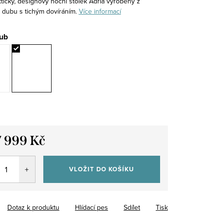
tický, designový noční stolek Adria vyrobený z
dubu s tichým dovíráním.
Více informací
ub
7 999 Kč
VLOŽIT DO KOŠÍKU
Dotaz k produktu
Hlídací pes
Sdílet
Tisk