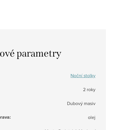
ové parametry
Noční stolky
2 roky
Dubový masiv
prava
:
olej