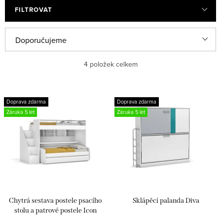
FILTROVAT
Ř
Doporučujeme
a
Nejlevnější
4
položek celkem
z
e
Nejdražší
V
n
Doprava zdarma
Doprava zdarma
ý
Nejprodávanější
Záruka 5 let
Záruka 5 let
í
p
p
Abecedně
i
r
s
o
p
d
r
u
Chytrá sestava postele psacího
Sklápěcí palanda Diva
o
k
stolu a patrové postele Icon