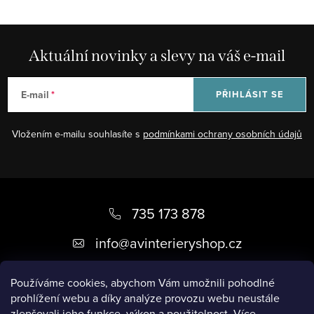
Aktuální novinky a slevy na váš e-mail
E-mail
PŘIHLÁSIT SE
Vložením e-mailu souhlasíte s
podmínkami ochrany osobních údajů
Z
á
735 173 878
p
info
@
avinterieryshop.cz
a
t
Používáme cookies, abychom Vám umožnili pohodlné
prohlížení webu a díky analýze provozu webu neustále
í
zlepšovali jeho funkce, výkon a použitelnost.
Více