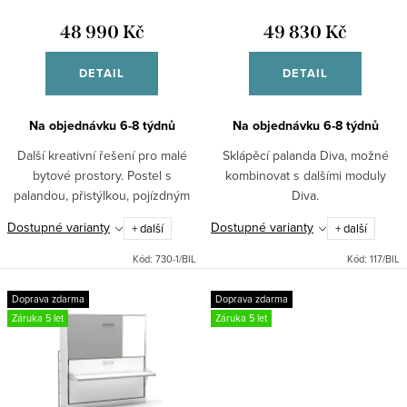
d
t
u
48 990 Kč
49 830 Kč
ů
k
DETAIL
DETAIL
t
ů
Na objednávku 6-8 týdnů
Na objednávku 6-8 týdnů
Další kreativní řešení pro malé
Sklápěcí palanda Diva, možné
bytové prostory. Postel s
kombinovat s dalšími moduly
palandou, přistýlkou, pojízdným
Diva.
stolem a úložnými prostory.
Dostupné varianty
Dostupné varianty
+ další
+ další
Kód:
730-1/BIL
Kód:
117/BIL
Doprava zdarma
Doprava zdarma
Záruka 5 let
Záruka 5 let