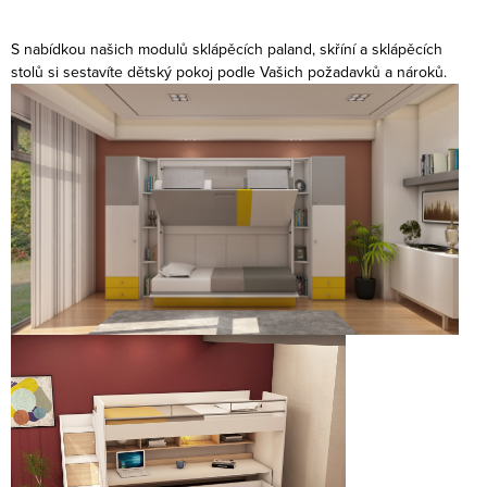
O
v
S nabídkou našich modulů sklápěcích paland, skříní a sklápěcích
l
stolů si sestavíte dětský pokoj podle Vašich požadavků a nároků.
á
d
a
c
í
p
r
v
k
y
v
ý
p
i