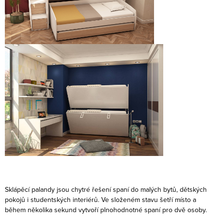
s
u
Sklápěcí palandy jsou chytré řešení spaní do malých bytů, dětských
pokojů i studentských interiérů. Ve složeném stavu šetří místo a
během několika sekund vytvoří plnohodnotné spaní pro dvě osoby.