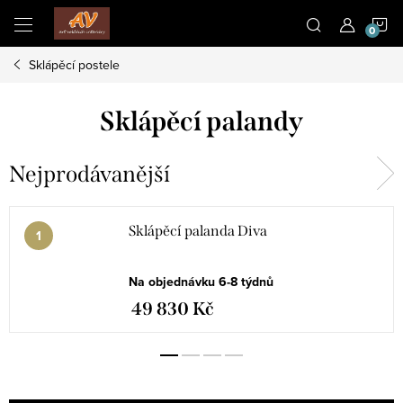
Přejít
N
na
obsah
Sklápěcí postele
K
Sklápěcí palandy
Nejprodávanější
Sklápěcí palanda Diva
Na objednávku 6-8 týdnů
49 830 Kč