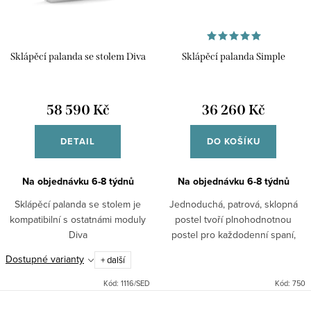
Sklápěcí palanda se stolem Diva
Sklápěcí palanda Simple
58 590 Kč
36 260 Kč
DETAIL
DO KOŠÍKU
Na objednávku 6-8 týdnů
Na objednávku 6-8 týdnů
Sklápěcí palanda se stolem je
Jednoduchá, patrová, sklopná
kompatibilní s ostatnámi moduly
postel tvoří plnohodnotnou
Diva
postel pro každodenní spaní,
nebo přistýlku pro Vaše hosty.
Dostupné varianty
+ další
Kód:
1116/SED
Kód:
750