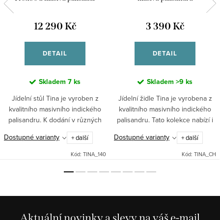
12 290 Kč
3 390 Kč
DETAIL
DETAIL
Skladem
7 ks
Skladem
>9 ks
Jídelní stůl Tina je vyroben z
Jídelní židle Tina je vyrobena z
kvalitního masivního indického
kvalitního masivního indického
palisandru. K dodání v různých
palisandru. Tato kolekce nabízí i
rozměrech - délkách /
jídelní stoly .
Dostupné varianty
Dostupné varianty
+ další
+ další
120,140,175,200 cm /
Kód:
TINA_140
Kód:
TINA_CH
Aktuální novinky a slevy na váš e-mail