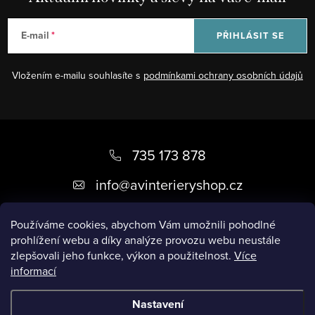
E-mail
PŘIHLÁSIT SE
Vložením e-mailu souhlasíte s
podmínkami ochrany osobních údajů
Z
á
735 173 878
p
info
@
avinterieryshop.cz
a
t
Používáme cookies, abychom Vám umožnili pohodlné
prohlížení webu a díky analýze provozu webu neustále
í
zlepšovali jeho funkce, výkon a použitelnost.
Více
informací
Užitečné informace
Nastavení