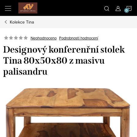
Přejít
N
na
obsah
Kolekce Tina
K
Neohodnoceno
Podrobnosti hodnocení
Designový konferenřní stolek
Tina 80x50x80 z masivu
palisandru