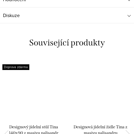
Diskuze
Související produkty
Doprava zdarma
Designový jídelní stůl Tina
Designová jídelní židle Tina z
140x90 z masivu palisandr
masivu palisandru