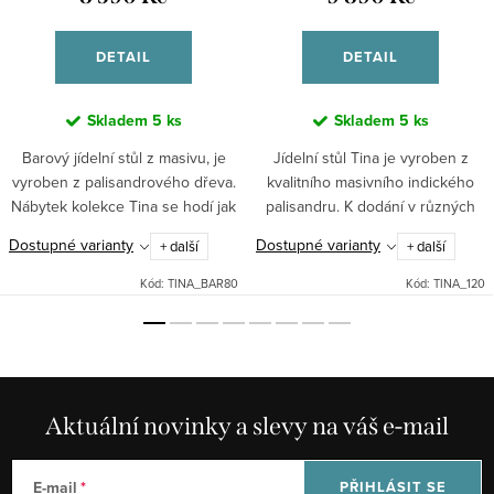
DETAIL
DETAIL
Skladem
5 ks
Skladem
5 ks
Barový jídelní stůl z masivu, je
Jídelní stůl Tina je vyroben z
vyroben z palisandrového dřeva.
kvalitního masivního indického
Nábytek kolekce Tina se hodí jak
palisandru. K dodání v různých
pro Váš domov tak i například do
rozměrech - délkách /
Dostupné varianty
Dostupné varianty
+ další
+ další
interiérů restaurací, hotelů či
120,140,175,200 cm /
penzionů.
Kód:
TINA_BAR80
Kód:
TINA_120
Aktuální novinky a slevy na váš e-mail
E-mail
PŘIHLÁSIT SE