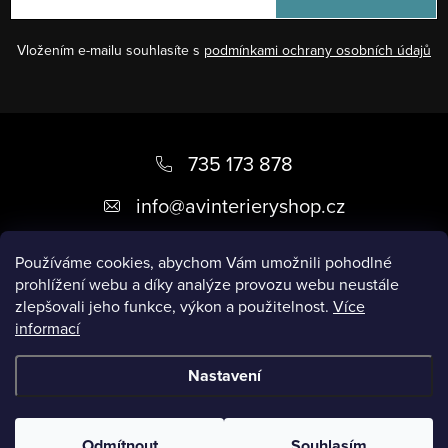
Vložením e-mailu souhlasíte s
podmínkami ochrany osobních údajů
Z
á
735 173 878
p
info
@
avinterieryshop.cz
a
t
Používáme cookies, abychom Vám umožnili pohodlné
prohlížení webu a díky analýze provozu webu neustále
í
zlepšovali jeho funkce, výkon a použitelnost.
Více
informací
Užitečné informace
Nastavení
Copyright 2026
AV Interiéry
. Všechna práva vyhrazena.
Odmítnout
Souhlasím