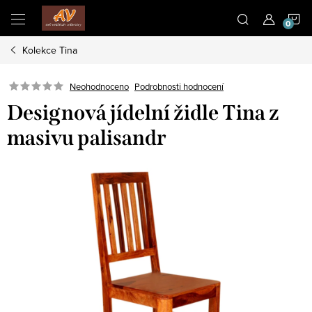
Přejít
N
na
obsah
Kolekce Tina
K
Neohodnoceno
Podrobnosti hodnocení
Designová jídelní židle Tina z
masivu palisandr