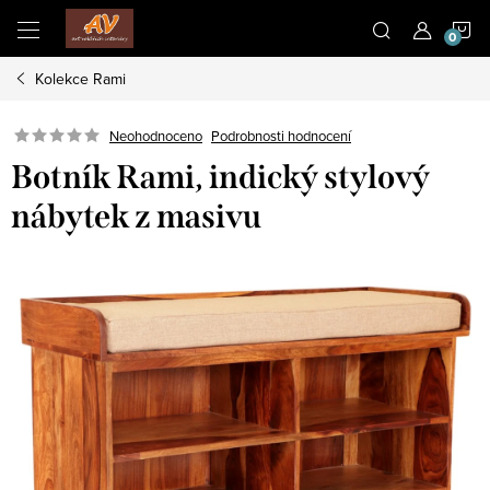
Přejít
N
na
obsah
Kolekce Rami
K
Neohodnoceno
Podrobnosti hodnocení
Botník Rami, indický stylový
nábytek z masivu