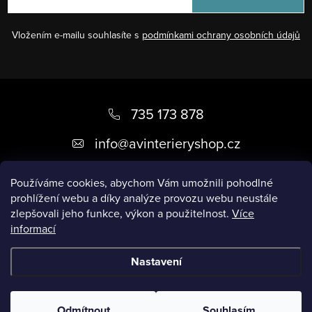
Vložením e-mailu souhlasíte s
podmínkami ochrany osobních údajů
Z
á
735 173 878
p
info
@
avinterieryshop.cz
a
t
Používáme cookies, abychom Vám umožnili pohodlné
prohlížení webu a díky analýze provozu webu neustále
í
zlepšovali jeho funkce, výkon a použitelnost.
Více
informací
Užitečné informace
Nastavení
Copyright 2026
AV Interiéry
. Všechna práva vyhrazena.
Odmítnout
Souhlasím