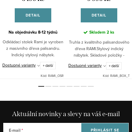
DETAIL
DETAIL
Na objednávku 8-12 týdnů
Skladem
2 ks
Odkládací stolek Rami je vyroben
Truhla z kvalitního palisandového
z masivního dřeva palisandru.
dřeva RAMI.Stylový indický
Indický stylový nábytek.
nábytek. Skladové položky -
rozměr: 105x35x60 cm.
Dostupné varianty
Dostupné varianty
+ další
+ další
Kód:
RAMI_OSR
Kód:
RAMI_BOX_T
Aktuální novinky a slevy na váš e-mail
E-mail
PŘIHLÁSIT SE