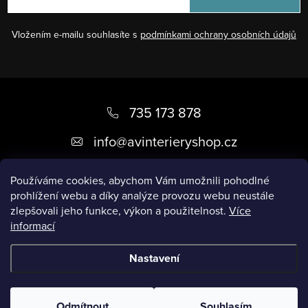
Vložením e-mailu souhlasíte s
podmínkami ochrany osobních údajů
Z
á
735 173 878
p
info
@
avinterieryshop.cz
a
t
Používáme cookies, abychom Vám umožnili pohodlné
prohlížení webu a díky analýze provozu webu neustále
í
zlepšovali jeho funkce, výkon a použitelnost.
Více
informací
Užitečné informace
Nastavení
Copyright 2026
AV Interiéry
. Všechna práva vyhrazena.
Odmítnout
Souhlasím