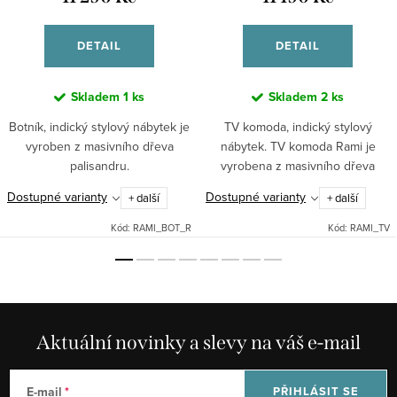
DETAIL
DETAIL
Skladem
1 ks
Skladem
2 ks
Botník, indický stylový nábytek je
TV komoda, indický stylový
vyroben z masivního dřeva
nábytek. TV komoda Rami je
palisandru.
vyrobena z masivního dřeva
palisandru.
Dostupné varianty
Dostupné varianty
+ další
+ další
Kód:
RAMI_BOT_R
Kód:
RAMI_TV
Aktuální novinky a slevy na váš e-mail
E-mail
PŘIHLÁSIT SE