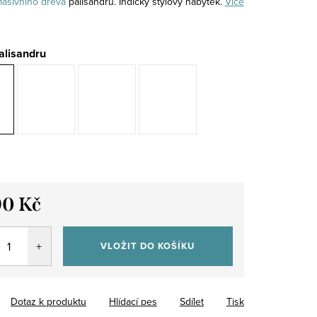
asivního
dřeva
palisandru. Indický stylový nábytek.
Více
alisandru
90 Kč
VLOŽIT DO KOŠÍKU
Dotaz k produktu
Hlídací pes
Sdílet
Tisk