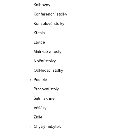
n
Knihovny
n
Konferenční stolky
í
Konzolové stolky
Křesla
p
Lavice
a
Matrace a rošty
n
Noční stolky
e
Odkládací stolky
Postele
l
Pracovní stoly
Šatní skříně
Věšáky
Židle
Chytrý nábytek