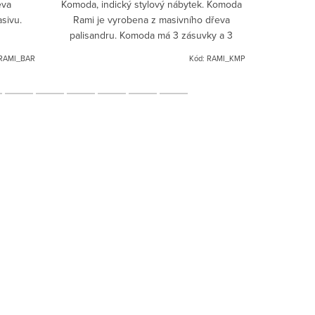
eva
Komoda, indický stylový nábytek. Komoda
Vitrína z
asivu.
Rami je vyrobena z masivního dřeva
police, 1x 
palisandru. Komoda má 3 zásuvky a 3
dvířka.
RAMI_BAR
Kód:
RAMI_KMP