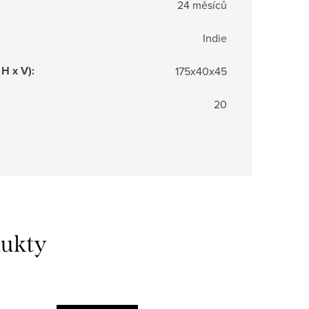
24 měsíců
Indie
 H x V)
:
175x40x45
20
dukty