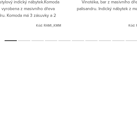
stylový indický nábytek.Komoda
Vinotéka, bar z masivního dř
e vyrobena z masivního dřeva
palisandru. Indický nábytek z m
dru. Komoda má 3 zásuvky a 2
dvířka.
Kód:
RAMI_KMM
Kód: