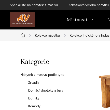
Přejít
Specialisté na nábytek z masivu.
Zakázková výroba nábytku
na
obsah
Místnosti
N
Kolekce nábytku
Kolekce Indického a indust
Domů
P
Přeskočit
Kategorie
o
kategorie
s
Nábytek z masivu podle typu
t
Zrcadla
Domácí vinotéky a bary
r
Botníky
a
Komody