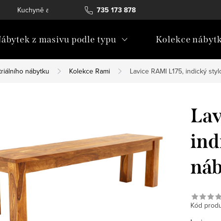
Kuchyně a vestavný nábytek
735 173 878
Katalogy ke stažení
Konta
ábytek z masivu podle typu
Kolekce nábyt
riálního nábytku
Kolekce Rami
Lavice RAMI L175, indický sty
Lav
ind
náb
Kód produ