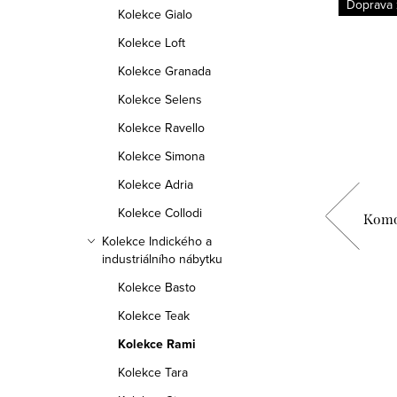
Doprava zdarma
Doprava
Kolekce Gialo
Kolekce Loft
Kolekce Granada
Kolekce Selens
Kolekce Ravello
Kolekce Simona
Kolekce Adria
Kolekce Collodi
dický
Konsolový stůl RAMI KVT, indický
Komo
koloniální nábytek
Kolekce Indického a
industriálního nábytku
11 590 Kč
Kolekce Basto
Kolekce Teak
DETAIL
Kolekce Rami
Skladem
2 ks
Kolekce Tara