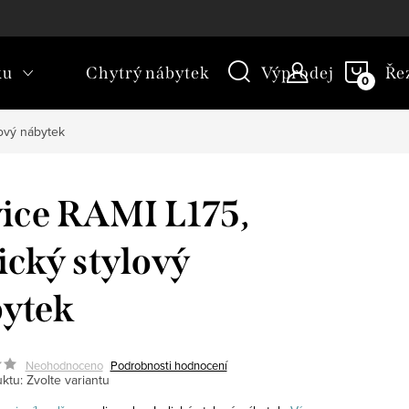
kt
Novinky
Blog
Slovník pojmů
NÁKU
ku
Chytrý nábytek
Výprodej
Ře
KOŠÍ
lový nábytek
ice RAMI L175,
ický stylový
ytek
Neohodnoceno
Podrobnosti hodnocení
ktu:
Zvolte variantu