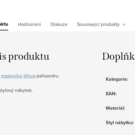
uktu
Hodnocení
Diskuze
Související produkty
is produktu
Doplňk
z
masivního
dřeva
palisandru.
Kategorie
:
stylový nábytek.
EAN
:
Materiál
:
Styl nábytku
: