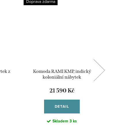
Doprava zdarma
Doprava 
tek z
Komoda RAMI KMP, indický
Vitrína 
koloniální nábytek
21 590 Kč
DETAIL
Skladem
3 ks