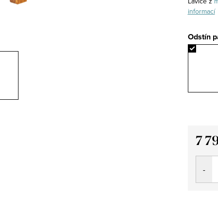
Lavice z
m
informací
Odstín p
7 7
Měrná
cena: