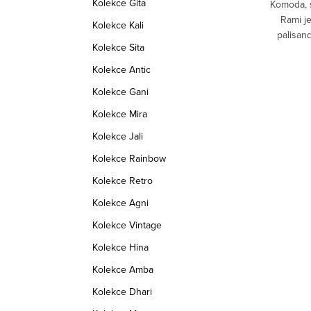
Kolekce Gita
en z
Konsolový stůl Rami je vyroben z
Komoda, 
ý stylový
masivního dřeva palisandru. Indický stylový
Rami j
Kolekce Kali
nábytek.
palisan
Kolekce Sita
:
RAMI_KV
Kód:
RAMI_KVT
Kolekce Antic
Kolekce Gani
Kolekce Mira
Kolekce Jali
Kolekce Rainbow
Kolekce Retro
Kolekce Agni
Kolekce Vintage
Kolekce Hina
Kolekce Amba
Kolekce Dhari