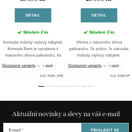
DETAIL
DETAIL
Skladem
2 ks
Skladem
2 ks
Komoda, indický stylový nábytek.
Vitrína z masivního dřeva
Komoda Rami je vyrobena z
palisandru. 3x police, 1x zásuvka.
masivního dřeva palisandru. 6x
Indický stylový nábytek.
zásuvka.
Dostupné varianty
Dostupné varianty
+ další
+ další
Kód:
RAMI_KMK
Kód:
RAMI-VP
Aktuální novinky a slevy na váš e-mail
E-mail
PŘIHLÁSIT SE