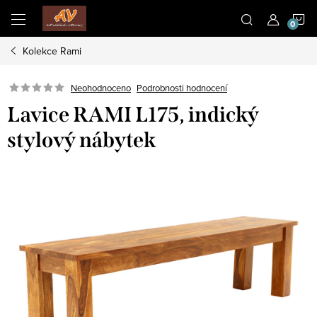
Přejít
N
na
obsah
Kolekce Rami
K
Neohodnoceno
Podrobnosti hodnocení
Lavice RAMI L175, indický
stylový nábytek