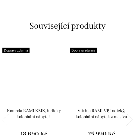
Související produkty
Doprava zdarma
Doprava zdarma
Komoda RAMI KMK, indický
Vitrína RAMI VP, Indický,
koloniální nábytek
koloniální nábytek z masívu
18 690 Kč
25 990 Kč