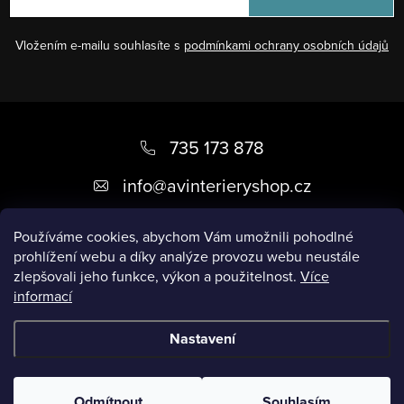
Vložením e-mailu souhlasíte s
podmínkami ochrany osobních údajů
Z
á
735 173 878
p
info
@
avinterieryshop.cz
a
t
Používáme cookies, abychom Vám umožnili pohodlné
prohlížení webu a díky analýze provozu webu neustále
í
zlepšovali jeho funkce, výkon a použitelnost.
Více
informací
Užitečné informace
Nastavení
Copyright 2026
AV Interiéry
. Všechna práva vyhrazena.
Odmítnout
Souhlasím