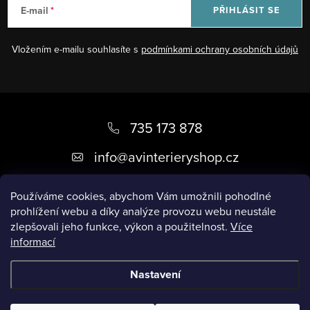
E-mail
PŘIHLÁSIT SE
Vložením e-mailu souhlasíte s
podmínkami ochrany osobních údajů
Z
á
735 173 878
p
info
@
avinterieryshop.cz
a
t
Používáme cookies, abychom Vám umožnili pohodlné
prohlížení webu a díky analýze provozu webu neustále
í
zlepšovali jeho funkce, výkon a použitelnost.
Více
informací
Užitečné informace
Nastavení
Copyright 2026
AV Interiéry
. Všechna práva vyhrazena.