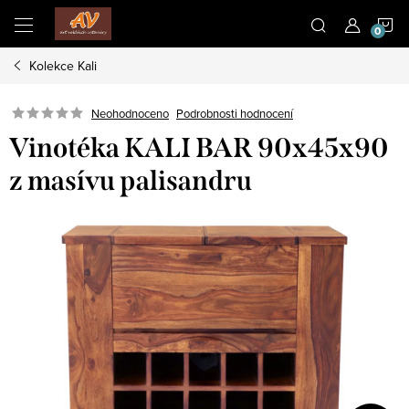
Přejít
N
na
obsah
Kolekce Kali
K
Neohodnoceno
Podrobnosti hodnocení
Vinotéka KALI BAR 90x45x90
z masívu palisandru