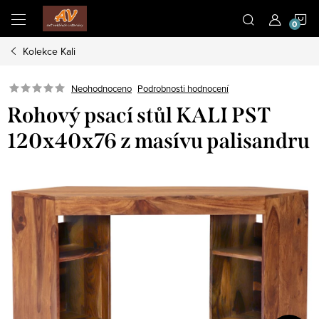
Přejít
N
na
obsah
Kolekce Kali
K
Neohodnoceno
Podrobnosti hodnocení
Rohový psací stůl KALI PST
120x40x76 z masívu palisandru