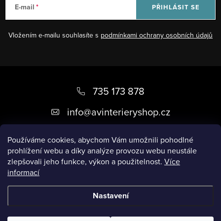
E-mail
PŘIHLÁSIT SE
Vložením e-mailu souhlasíte s
podmínkami ochrany osobních údajů
Z
á
735 173 878
p
info
@
avinterieryshop.cz
a
t
Používáme cookies, abychom Vám umožnili pohodlné
prohlížení webu a díky analýze provozu webu neustále
í
zlepšovali jeho funkce, výkon a použitelnost.
Více
informací
Užitečné informace
Nastavení
Copyright 2026
AV Interiéry
. Všechna práva vyhrazena.