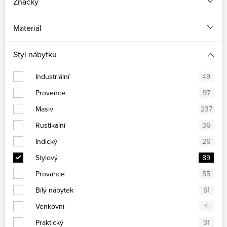
Značky
Materiál
Styl nábytku
Industriální
49
Provence
97
Masiv
237
Rustikální
36
Indický
26
Stylový
89
Provance
55
Bílý nábytek
61
Venkovní
4
Praktický
31