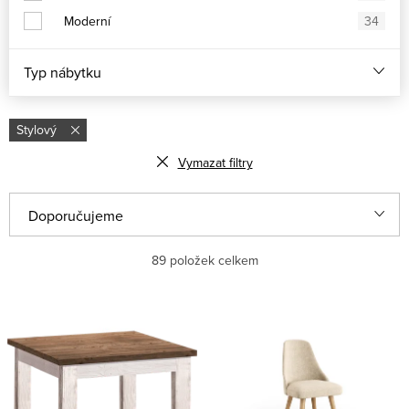
Moderní
34
Typ nábytku
Stylový
Vymazat filtry
Ř
Doporučujeme
a
Nejlevnější
89
položek celkem
z
e
Nejdražší
V
n
ý
Nejprodávanější
í
p
p
Abecedně
i