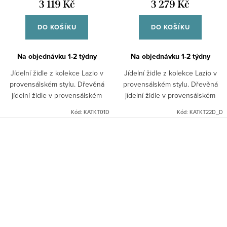
3 119 Kč
3 279 Kč
DO KOŠÍKU
DO KOŠÍKU
Na objednávku 1-2 týdny
Na objednávku 1-2 týdny
Jídelní židle z kolekce Lazio v
Jídelní židle z kolekce Lazio v
provensálském stylu. Dřevěná
provensálském stylu. Dřevěná
jídelní židle v provensálském
jídelní židle v provensálském
stylu v bílé barvě se vyznačuje
stylu v bílé barvě s dubovým
Kód:
KATKT01D
Kód:
KATKT22D_D
díky bukovému dřevu velkou
sedákem se vyznačuje díky
odolností. Doporučujeme...
bukovému dřevu velkou...