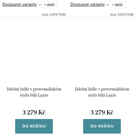
stylu v bílé barvě s čalouněným
stylu v bílé barvě s čalouněným
Dostupné varianty
Dostupné varianty
+ další
+ další
sedákem se vyznačuje díky
sedákem se vyznačuje díky
bukovému dřevu velkou...
bukovému dřevu velkou...
Kód:
KATKT10M
Kód:
KATKT01M
Jídelní židle v provensálském
Jídelní židle v provensálském
stylu bílá Lazio
stylu bílá Lazio
3 279 Kč
3 279 Kč
DO KOŠÍKU
DO KOŠÍKU