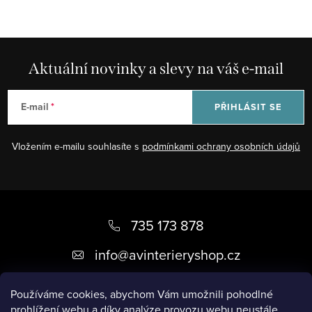
u
Aktuální novinky a slevy na váš e-mail
E-mail
PŘIHLÁSIT SE
Vložením e-mailu souhlasíte s
podmínkami ochrany osobních údajů
Z
á
735 173 878
p
info
@
avinterieryshop.cz
a
t
Používáme cookies, abychom Vám umožnili pohodlné
prohlížení webu a díky analýze provozu webu neustále