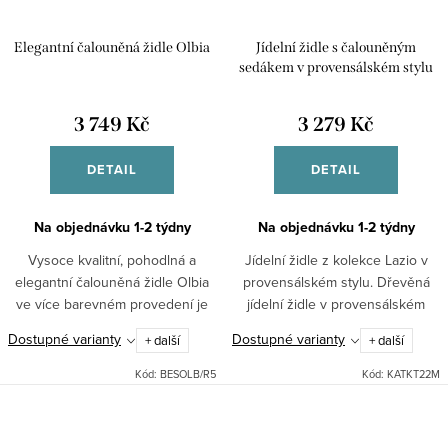
Elegantní čalouněná židle Olbia
Jídelní židle s čalouněným
sedákem v provensálském stylu
bílá Lazio
3 749 Kč
3 279 Kč
DETAIL
DETAIL
Na objednávku 1-2 týdny
Na objednávku 1-2 týdny
Vysoce kvalitní, pohodlná a
Jídelní židle z kolekce Lazio v
elegantní čalouněná židle Olbia
provensálském stylu. Dřevěná
ve více barevném provedení je
jídelní židle v provensálském
pohodlí a styl pro váš interiér
stylu v bílé barvě s čalouněným
Dostupné varianty
Dostupné varianty
+ další
+ další
sedákem se vyznačuje díky
bukovému dřevu...
Kód:
BESOLB/R5
Kód:
KATKT22M