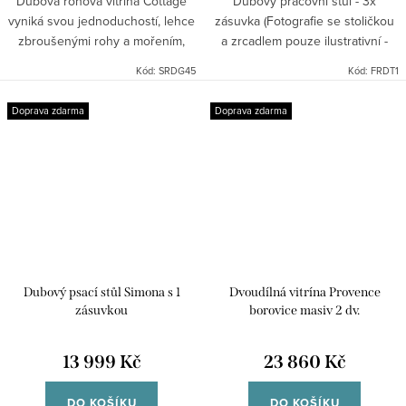
Dubová rohová vitrína Cottage
Dubový pracovní stůl - 3x
vyniká svou jednoduchostí, lehce
zásuvka (Fotografie se stoličkou
zbroušenými rohy a mořením,
a zrcadlem pouze ilustrativní -
které zvýrazní kresbu dřeva a
možno doobjednat jako
Kód:
SRDG45
Kód:
FRDT1
dodává kolekci lehce rustikální
jednotlivé produkty.) Kolekce
styl. Je vyráběná z...
Rustic má typické zdobné...
Doprava zdarma
Doprava zdarma
Dubový psací stůl Simona s 1
Dvoudílná vitrína Provence
zásuvkou
borovice masiv 2 dv.
13 999 Kč
23 860 Kč
DO KOŠÍKU
DO KOŠÍKU