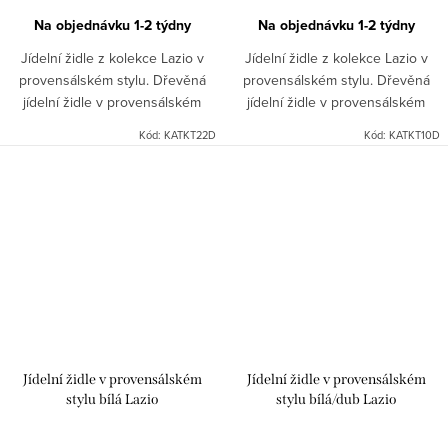
Na objednávku 1-2 týdny
Na objednávku 1-2 týdny
Jídelní židle z kolekce Lazio v
Jídelní židle z kolekce Lazio v
provensálském stylu. Dřevěná
provensálském stylu. Dřevěná
jídelní židle v provensálském
jídelní židle v provensálském
stylu v bílé barvě se vyznačuje
stylu v bílé barvě se vyznačuje
Kód:
KATKT22D
Kód:
KATKT10D
díky bukovému dřevu velkou
díky bukovému dřevu velkou
odolností. Doporučujeme...
odolností....
Jídelní židle v provensálském
Jídelní židle v provensálském
stylu bílá Lazio
stylu bílá/dub Lazio