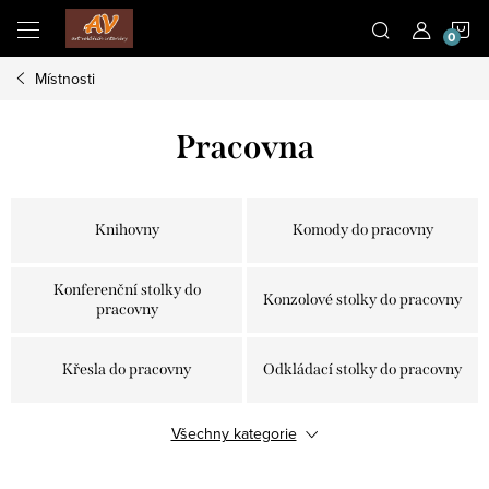
Přejít
N
na
obsah
Místnosti
K
Pracovna
Knihovny
Komody do pracovny
Konferenční stolky do
Konzolové stolky do pracovny
pracovny
Křesla do pracovny
Odkládací stolky do pracovny
Všechny kategorie
Police do pracovny
Psací stoly