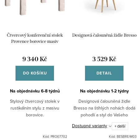
r
s
o
p
d
r
u
Čtvercový konferenční stolek
Designová čalouněná židle Bresso
o
k
Provence borovice masiv
d
t
u
9 340 Kč
3 529 Kč
ů
k
DO KOŠÍKU
DETAIL
t
ů
Na objednávku 6-8 týdnů
Na objednávku 1-2 týdny
Stylový čtvercový stolek v
Designová čalouněná židle
rustikálním stylu z masivu
Bresso na štíhlých nohách dodá
borovice.
pohodlí a styl do Vašeho
interiéru.
Dostupné varianty
+ další
Kód:
PRO07702
Kód:
BESBRE/M03