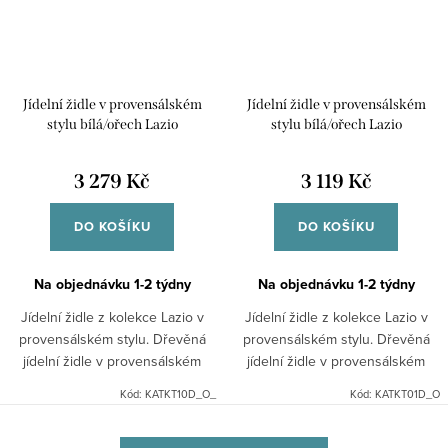
Jídelní židle v provensálském
Jídelní židle v provensálském
stylu bílá/ořech Lazio
stylu bílá/ořech Lazio
3 279 Kč
3 119 Kč
DO KOŠÍKU
DO KOŠÍKU
Na objednávku 1-2 týdny
Na objednávku 1-2 týdny
Jídelní židle z kolekce Lazio v
Jídelní židle z kolekce Lazio v
provensálském stylu. Dřevěná
provensálském stylu. Dřevěná
jídelní židle v provensálském
jídelní židle v provensálském
stylu v bílé barvě se sedákem v
stylu v bílé barvě se sedákem v
Kód:
KATKT10D_O_
Kód:
KATKT01D_O
barvě ořechu se vyznačuje díky
barvě ořechu se vyznačuje díky
bukovému dřevu...
bukovému dřevu...