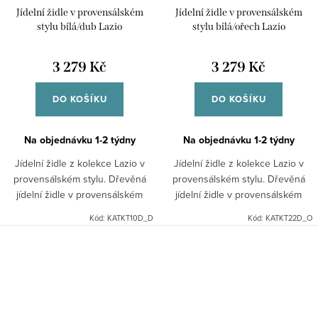
Jídelní židle v provensálském
Jídelní židle v provensálském
stylu bílá/dub Lazio
stylu bílá/ořech Lazio
3 279 Kč
3 279 Kč
DO KOŠÍKU
DO KOŠÍKU
Na objednávku 1-2 týdny
Na objednávku 1-2 týdny
Jídelní židle z kolekce Lazio v
Jídelní židle z kolekce Lazio v
provensálském stylu. Dřevěná
provensálském stylu. Dřevěná
jídelní židle v provensálském
jídelní židle v provensálském
stylu v bílé barvě s dubovým
stylu v bílé barvě se sedákem v
Kód:
KATKT10D_D
Kód:
KATKT22D_O
sedákem se vyznačuje díky
barvě ořechu se vyznačuje díky
bukovému dřevu velkou...
bukovému dřevu...