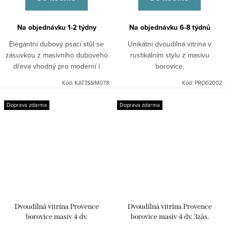
Na objednávku 1-2 týdny
Na objednávku 6-8 týdnů
Elegantní dubový psací stůl se
Unikátní dvoudílná vitrína v
zásuvkou z masivního dubového
rustikálním stylu z masivu
dřeva vhodný pro moderní i
borovice.
klasické interiéry.
Kód:
KAT3SSIM078
Kód:
PRO02002
Doprava zdarma
Doprava zdarma
Dvoudílná vitrína Provence
Dvoudílná vitrína Provence
borovice masiv 4 dv.
borovice masiv 4 dv. 3zás.