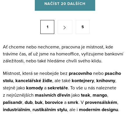
O
NAČÍST 20 DALŠÍCH
v
l
á
S
1
5
d
t
a
r
c
á
Ať chceme nebo nechceme, pracovna je místnost, kde
í
trávíme čas, ať už jsme na homeoffice, vyřizujeme bankovní
n
p
záležitosti, nebo také hledáme chvíli svého klidu.
k
r
o
Místnost, která se neobejde bez
pracovního
nebo
psacího
v
v
stolu
,
kancelářské židle
, ale také
kontejnery
,
knihovny
,
k
á
stejně jako
komody
a
sekretáře
. To vše u nás naleznete
y
n
z nejrůznějších
masivních dřevin
jako
teak
,
mango
,
v
í
palisandr
,
dub
,
buk
,
borovice
a
smrk
. V
provensálském
,
ý
industriálním
,
rustikálním stylu
, ale i
moderním designu
.
p
i
s