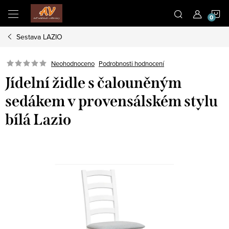
Přejít
N
na
obsah
Sestava LAZIO
K
Neohodnoceno
Podrobnosti hodnocení
Jídelní židle s čalouněným
sedákem v provensálském stylu
bílá Lazio