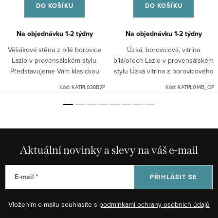
DO KOŠÍKU
DO KOŠÍKU
Na objednávku 1-2 týdny
Na objednávku 1-2 týdny
Věšáková stěna z bílé borovice
Úzká, borovicová, vitrína
Lazio v provensálském stylu.
bílá/ořech Lazio v provensálském
Představujeme Vám klasickou
stylu Úzká vitrína z borovicového
věšákovou stěnu se šesti
dřeva, navzdory svým malým
Kód:
KATPL028B2P
Kód:
KATPL014B_OP
dvojitými háčky z borovice v
rozměrům, umožňuje ukládat věci
bílém provedení, která působí...
různými způsoby. Za...
Aktuální novinky a slevy na váš e-mail
E-mail
PŘIHLÁSIT SE
Vložením e-mailu souhlasíte s
podmínkami ochrany osobních údajů