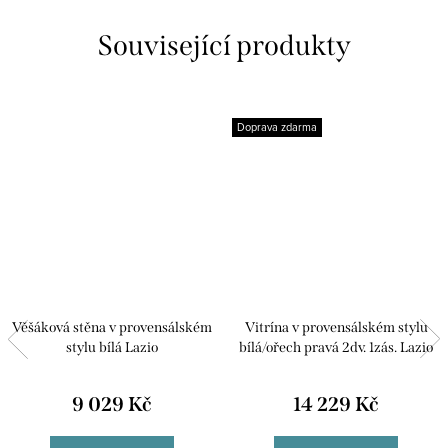
Související produkty
Doprava zdarma
Věšáková stěna v provensálském
Vitrína v provensálském stylu
stylu bílá Lazio
bílá/ořech pravá 2dv. 1zás. Lazio
9 029 Kč
14 229 Kč