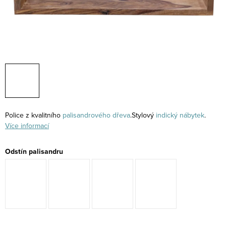
Police z kvalitního
palisandrového
dřeva
.Stylový
indický nábytek
.
Více informací
Odstín palisandru