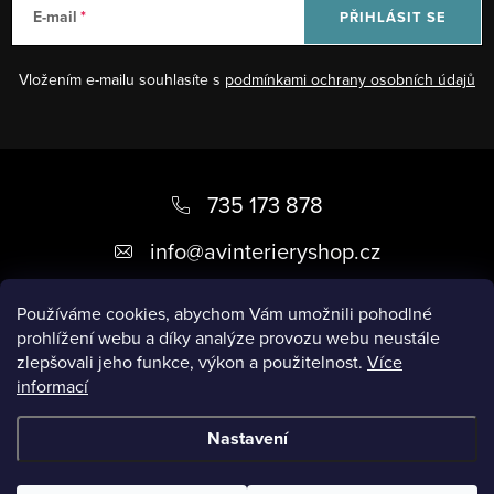
E-mail
PŘIHLÁSIT SE
Vložením e-mailu souhlasíte s
podmínkami ochrany osobních údajů
Z
á
735 173 878
p
info
@
avinterieryshop.cz
a
t
Používáme cookies, abychom Vám umožnili pohodlné
prohlížení webu a díky analýze provozu webu neustále
í
zlepšovali jeho funkce, výkon a použitelnost.
Více
informací
Užitečné informace
Nastavení
Copyright 2026
AV Interiéry
. Všechna práva vyhrazena.