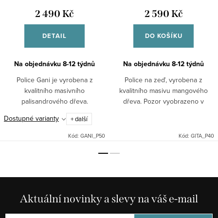
2 490 Kč
2 590 Kč
DETAIL
DO KOŠÍKU
Na objednávku 8-12 týdnů
Na objednávku 8-12 týdnů
Police Gani je vyrobena z
Police na zeď, vyrobena z
kvalitního masivního
kvalitního masivu mangového
palisandrového dřeva.
dřeva. Pozor vyobrazeno v
provedení palisandr!
Dostupné varianty
+ další
Kód:
GANI_P50
Kód:
GITA_P40
Aktuální novinky a slevy na váš e-mail