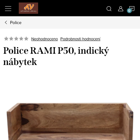
Přejít
N
na
obsah
Police
K
Neohodnoceno
Podrobnosti hodnocení
Police RAMI P50, indický
nábytek