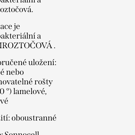
roztočová.
ace je
akteriální a
IROZTOČOVÁ .
ručené uložení:
é nebo
hovatelné rošty
0 °) lamelové,
ové
ití: oboustranné
o: Sonnocell