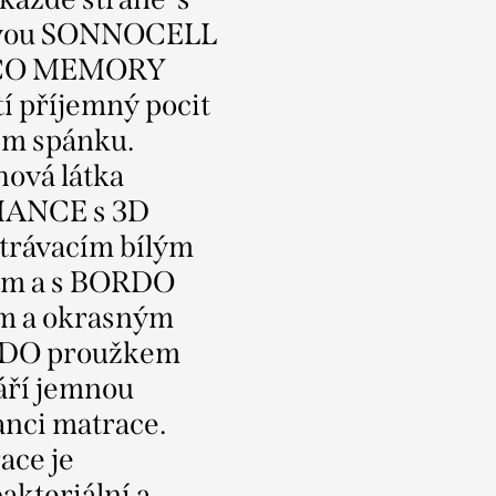
tvou SONNOCELL
CO MEMORY
tí příjemný pocit
m spánku.
hová látka
ANCE s 3D
trávacím bílým
m a s BORDO
m a okrasným
DO proužkem
áří jemnou
anci matrace.
ace je
akteriální a