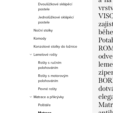
Dvoulůžkové sklápěcí
vrs
postele
VIS
Jednolůžkové sklápěcí
postele
zajis
Noční stolky
běhe
Komody
Pota
Konzolové stolky do ložnice
ROM
Lamelové rošty
odve
Rošty s ručním
leme
polohováním
zipe
Rošty s motorovým
BOR
polohováním
dotv
Pevné rošty
eleg
Matrace a přikrývky
Matr
Polštáře
antib
Matrace