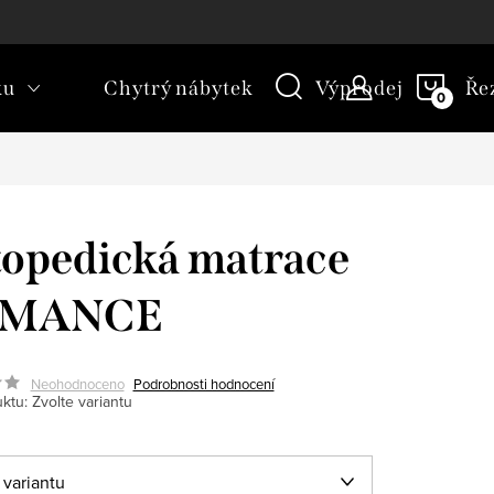
kt
Novinky
Blog
Slovník pojmů
NÁKU
ku
Chytrý nábytek
Výprodej
Ře
KOŠÍ
opedická matrace
MANCE
Neohodnoceno
Podrobnosti hodnocení
ktu:
Zvolte variantu