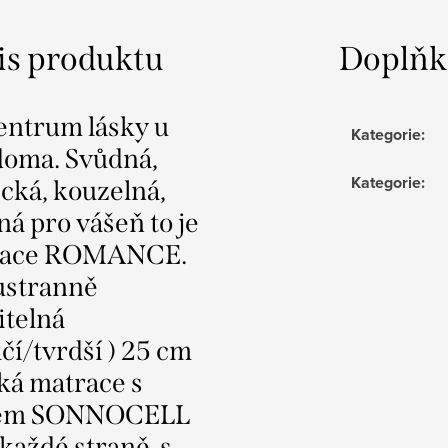
is produktu
Doplňk
entrum lásky u
Kategorie
:
doma. Svůdná,
Kategorie
:
cká, kouzelná,
ná pro vášeň to je
race ROMANCE.
stranně
itelná
čí/tvrdší ) 25 cm
ká matrace s
rem SONNOCELL
 každé straně s