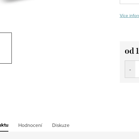
Více infor
od
Měrná
cena:
uktu
Hodnocení
Diskuze