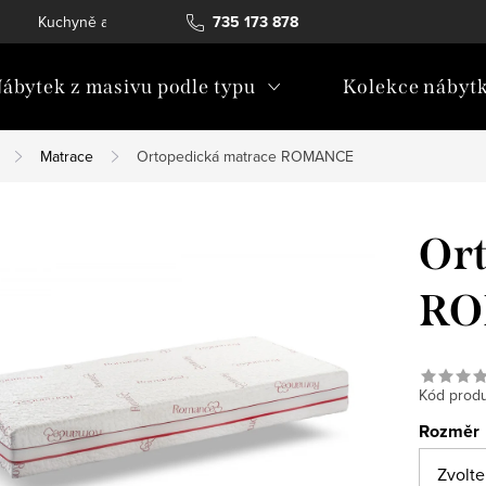
Kuchyně a vestavný nábytek
735 173 878
Katalogy ke stažení
Konta
ábytek z masivu podle typu
Kolekce nábyt
Matrace
Ortopedická matrace ROMANCE
Ort
RO
Kód produ
Rozměr