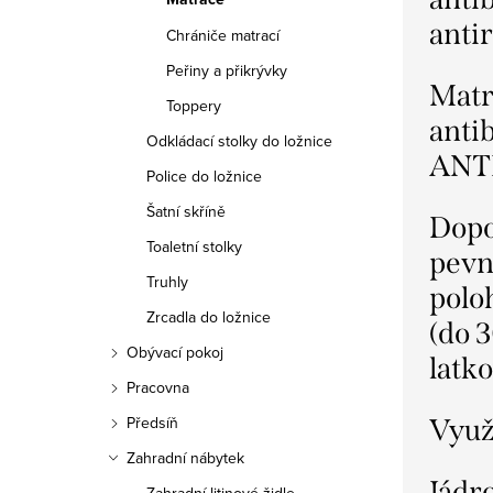
anti
Chrániče matrací
Peřiny a přikrývky
Matr
Toppery
antib
Odkládací stolky do ložnice
ANT
Police do ložnice
Šatní skříně
Dopo
Toaletní stolky
pevn
Truhly
polo
Zrcadla do ložnice
(do 3
Obývací pokoj
latk
Pracovna
Předsíň
Využ
Zahradní nábytek
Jádr