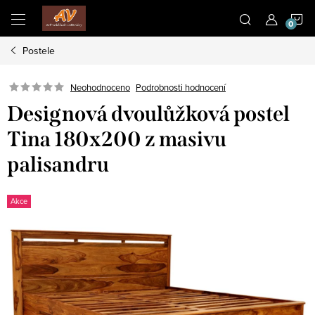
Přejít
N
na
obsah
Postele
K
Neohodnoceno
Podrobnosti hodnocení
Designová dvoulůžková postel
Tina 180x200 z masivu
palisandru
Akce