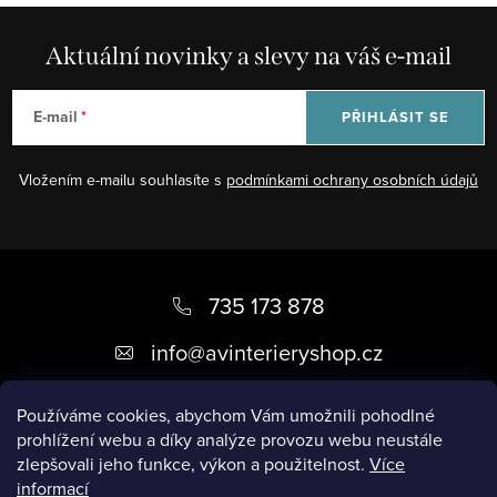
Aktuální novinky a slevy na váš e-mail
E-mail
PŘIHLÁSIT SE
Vložením e-mailu souhlasíte s
podmínkami ochrany osobních údajů
Z
á
735 173 878
p
info
@
avinterieryshop.cz
a
t
Používáme cookies, abychom Vám umožnili pohodlné
prohlížení webu a díky analýze provozu webu neustále
í
zlepšovali jeho funkce, výkon a použitelnost.
Více
informací