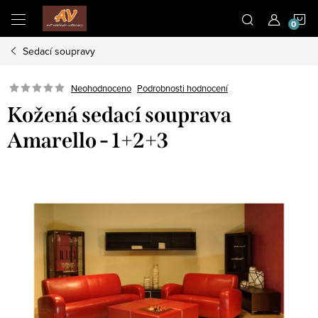
Přejít
N
na
obsah
Sedací soupravy
K
Neohodnoceno
Podrobnosti hodnocení
Kožená sedací souprava
Amarello - 1+2+3