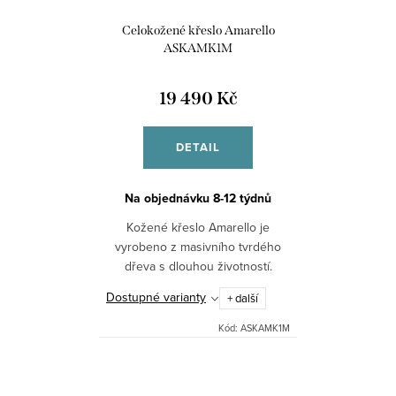
Celokožené křeslo Amarello
ASKAMK1M
19 490 Kč
DETAIL
Na objednávku 8-12 týdnů
Kožené křeslo Amarello je
vyrobeno z masivního tvrdého
dřeva s dlouhou životností.
Sedáky jsou vyplněny
Dostupné varianty
+ další
bonelovými pružinami a vysoce
elastickou HR pěnou. Celé křeslo
Kód:
ASKAMK1M
je...