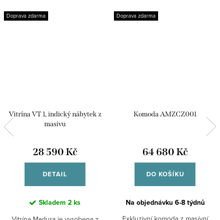
Doprava zdarma
Doprava zdarma
Vitrína VT 1, indický nábytek z
Komoda AMZCZ001
masivu
28 590 Kč
64 680 Kč
DETAIL
DO KOŠÍKU
Skladem
2 ks
Na objednávku 6-8 týdnů
Exkluzivní komoda z masívní
Vitrína Madura je vyrobena z