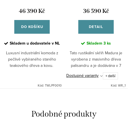
46 390 Kč
36 590 Kč
DO KOŠÍKU
DETAIL
Skladem u dodavatele v NL
Skladem
3 ks
Luxusní industriální komoda z
Tato rustikální skříň Madura je
pečlivě vybíraného starého
vyrobena z masivního dřeva
teakového dřeva a kovu.
palisandru a je dodávána v 7
různých odstínech. Při
Dostupné varianty
+ další
objednávce nutné
upřesnit."Nedokonalé"
Kód:
TWLPF0010
Kód:
WR_1
opracování je předností...