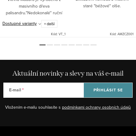
staré "béžové" olše.
masivního dřeva
palisandru."Nedokonalé" ruční
opracování je předností tohoto
Dostupné varianty
+ další
nábytku. Co kus, to originál!
Indický nábytek z masivu
Kód:
VT_1
Kód:
AMZCZ001
palisandru.
Aktuální novinky a slevy na váš e-mail
E-mail
PŘIHLÁSIT SE
Vložením e-mailu souhlasíte s
podmínkami ochrany osobních údajů
Z