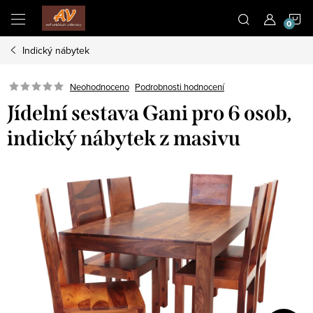
Přejít
N
na
obsah
Indický nábytek
K
Neohodnoceno
Podrobnosti hodnocení
Jídelní sestava Gani pro 6 osob,
indický nábytek z masivu